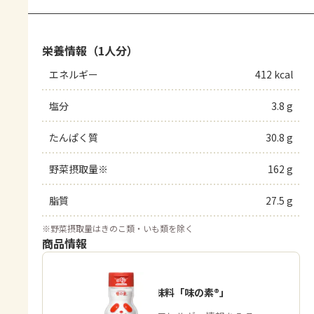
栄養情報（1人分）
エネルギー
412 kcal
塩分
3.8 g
たんぱく質
30.8 g
野菜摂取量※
162 g
脂質
27.5 g
※
野菜摂取量はきのこ類・いも類を除く
商品情報
うま味調味料「味の素®」