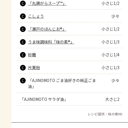
「丸鶏がらスープ™」
小さじ1/2
C
こしょう
少々
C
「瀬戸のほんじお®」
小さじ1/2
C
うま味調味料「味の素®」
小さじ1/3
C
砂糖
小さじ1/4
C
片栗粉
小さじ1/3
C
「AJINOMOTO ごま油好きの純正ごま
少々
C
油」
「AJINOMOTO サラダ油」
大さじ2
レシピ提供：味の素KK