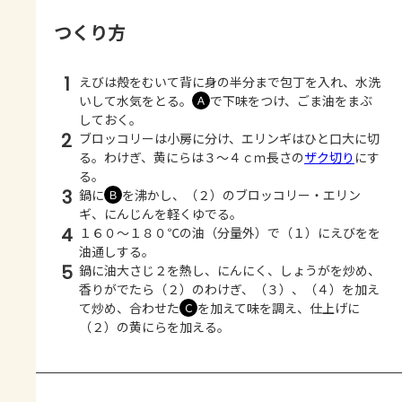
つくり方
1
えびは殻をむいて背に身の半分まで包丁を入れ、水洗
いして水気をとる。
で下味をつけ、ごま油をまぶ
Ａ
しておく。
2
ブロッコリーは小房に分け、エリンギはひと口大に切
る。わけぎ、黄にらは３～４ｃｍ長さの
ザク切り
にす
る。
3
鍋に
を沸かし、（２）のブロッコリー・エリン
Ｂ
ギ、にんじんを軽くゆでる。
4
１６０～１８０℃の油（分量外）で（１）にえびをを
油通しする。
5
鍋に油大さじ２を熱し、にんにく、しょうがを炒め、
香りがでたら（２）のわけぎ、（３）、（４）を加え
て炒め、合わせた
を加えて味を調え、仕上げに
Ｃ
（２）の黄にらを加える。