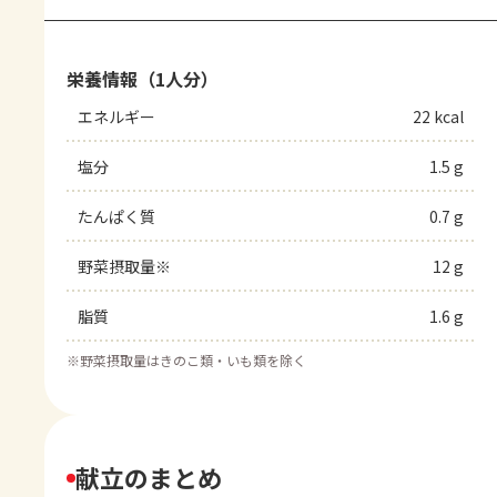
栄養情報（1人分）
エネルギー
22 kcal
塩分
1.5 g
たんぱく質
0.7 g
野菜摂取量※
12 g
脂質
1.6 g
※
野菜摂取量はきのこ類・いも類を除く
献立のまとめ