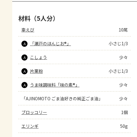
材料（5人分）
車えび
10尾
「瀬戸のほんじお®」
小さじ1/3
A
こしょう
少々
A
片栗粉
小さじ1/3
A
うま味調味料「味の素®」
少々
A
「AJINOMOTO ごま油好きの純正ごま油」
少々
ブロッコリー
1個
エリンギ
50g