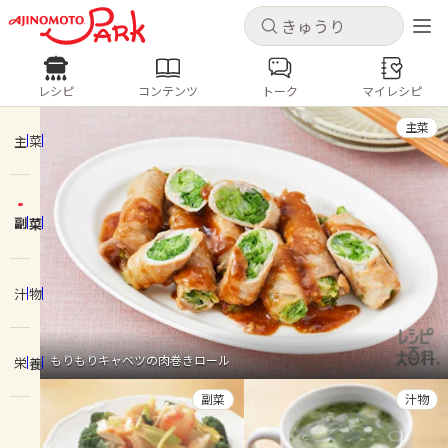
キャンセル
キャンセル
レシピ
コンテンツ
トーク
マイレシピ
レシピ
コンテンツ
ログインするとレシピを保存できます
主菜
ログイン
新規登録
主菜
人気の食材・レシピ
副菜
ホーム
きゅうり
なす
トマト
とうもろこし
ピーマン
みょうが
ゴーヤ
コンテンツ
汁物
レシピ
もりもりキャベツの肉巻きロール
栄養
トーク
副菜
汁物