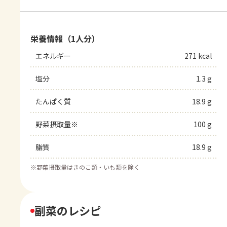
栄養情報（1人分）
エネルギー
271 kcal
塩分
1.3 g
たんぱく質
18.9 g
野菜摂取量※
100 g
脂質
18.9 g
※
野菜摂取量はきのこ類・いも類を除く
副菜のレシピ