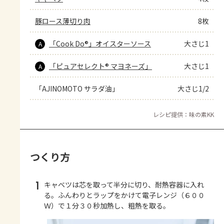
豚ロース薄切り肉
8枚
「Cook Do®」オイスターソース
大さじ1
A
「ピュアセレクト® マヨネーズ」
大さじ1
A
「AJINOMOTO サラダ油」
大さじ1/2
レシピ提供：味の素KK
つくり方
1
キャベツは芯を取って半分に切り、耐熱容器に入れ
る。ふんわりとラップをかけて電子レンジ（６００
Ｗ）で１分３０秒加熱し、粗熱を取る。