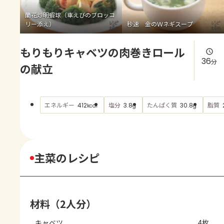
よくあるお問い合わせ
蘭花炒明蝦球（車えびのブロッコ
リー添え）
秒速 金のＷネギスープ
お買い物
もりもりキャベツの肉巻きロール
AJINOMOTO PARK とは
36
分
の献立
エネルギー
塩分
たんぱく質
脂質
412
3.8
30.8
kcal
g
g
主菜のレシピ
材料（2人分）
キャベツ
4枚