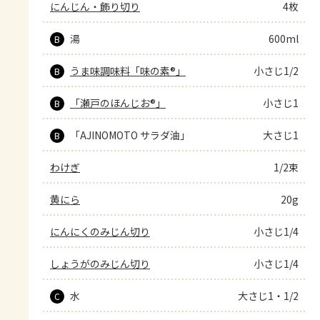
にんじん・飾り切り
4枚
湯
600ml
B
うま味調味料「味の素®」
小さじ1/2
B
「瀬戸のほんじお®」
小さじ1
B
「AJINOMOTO サラダ油」
大さじ1
B
わけぎ
1/2束
黄にら
20g
にんにくのみじん切り
小さじ1/4
しょうがのみじん切り
小さじ1/4
水
大さじ1・1/2
C