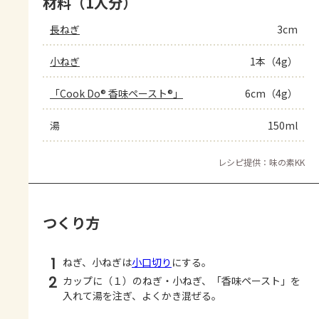
材料（1人分）
長ねぎ
3cm
小ねぎ
1本（4g）
「Cook Do® 香味ペースト®」
6cm（4g）
湯
150ml
レシピ提供：味の素KK
つくり方
1
ねぎ、小ねぎは
小口切り
にする。
2
カップに（１）のねぎ・小ねぎ、「香味ペースト」を
入れて湯を注ぎ、よくかき混ぜる。