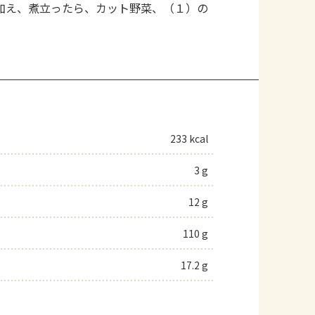
加え、煮立ったら、カット野菜、（１）の
。
233 kcal
3 g
12 g
110 g
17.2 g