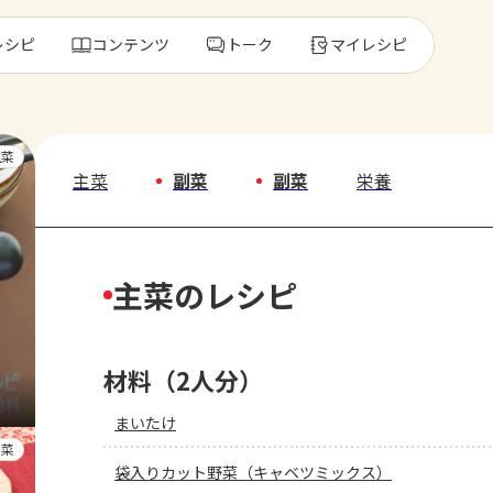
レシピ
コンテンツ
トーク
マイレシピ
レ
主菜
主菜
副菜
副菜
栄養
人気の食材・
主菜のレシピ
きゅうり
ゴーヤ
材料（2人分）
まいたけ
副菜
袋入りカット野菜（キャベツミックス）