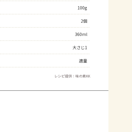
100g
よくあるお問い合わせ
2個
お買い物
360ml
AJINOMOTO PARK とは
大さじ1
適量
レシピ提供：味の素KK