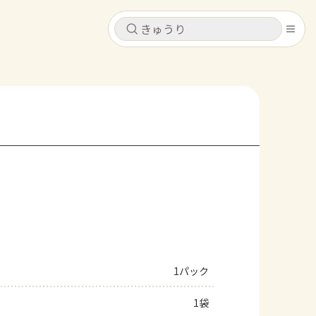
キャンセル
キャンセル
シピ
コンテンツ
ログインするとレシピを保存できます
ログイン
新規登録
レシピ
ホーム
なす
トマト
とうもろこし
ピーマン
みょうが
コンテンツ
レシピ
1パック
トーク
1袋