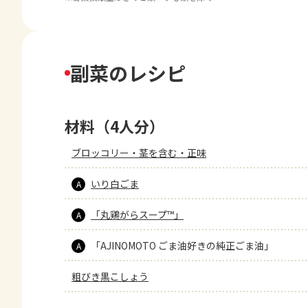
副菜のレシピ
材料（4人分）
ブロッコリー・茎を含む・正味
いり白ごま
A
「丸鶏がらスープ™」
A
「AJINOMOTO ごま油好きの純正ごま油」
A
粗びき黒こしょう