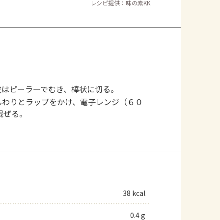
レシピ提供：味の素KK
皮はピーラーでむき、棒状に切る。
んわりとラップをかけ、電子レンジ（６０
混ぜる。
38 kcal
0.4 g