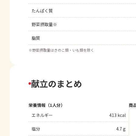
たんぱく質
野菜摂取量※
脂質
※
野菜摂取量はきのこ類・いも類を除く
献立のまとめ
栄養情報（1人分）
商
エネルギー
413 kcal
塩分
4.7 g