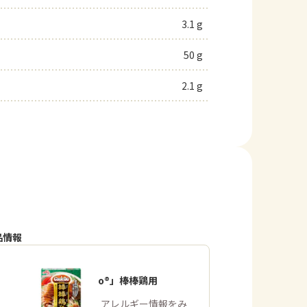
3.1 g
50 g
2.1 g
品情報
「Cook Do®」棒棒鶏用
商品・アレルギー情報をみ