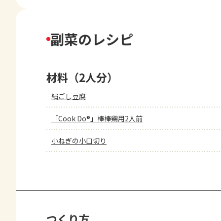
副菜のレシピ
材料（2人分）
絹ごし豆腐
「Cook Do®」棒棒鶏用2人前
小ねぎの小口切り
つくり方