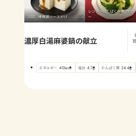
レンチンぱくぱく中華ブロッ
冷奴 棒棒鶏ソースがけ
ー
濃厚白湯麻婆鍋の献立
1
エネルギー
塩分
たんぱく質
413
4.7
24.4
kcal
g
g