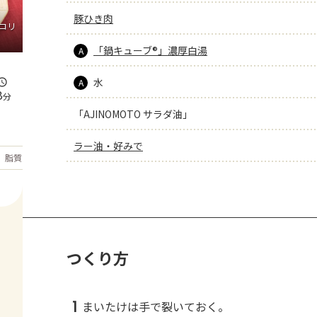
豚ひき肉
コリ
「鍋キューブ®」濃厚白湯
A
水
A
8
分
「AJINOMOTO サラダ油」
ラー油・好みで
もっと見る
脂質
26.9
g
つくり方
1
まいたけは手で裂いておく。