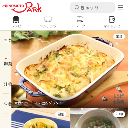
キャンセル
キャンセル
レシピ
コンテンツ
トーク
マイレシピ
レシピ
コンテンツ
ログインするとレシピを保存できます
主菜
ログイン
新規登録
主菜
人気の食材・レシピ
副菜
ホーム
きゅうり
なす
トマト
とうもろこし
ピーマン
みょうが
ゴーヤ
コンテンツ
汁物
レシピ
大根とベーコンの豆腐グラタン
栄養
トーク
副菜
汁物