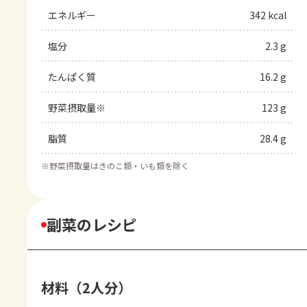
エネルギー
342 kcal
塩分
2.3 g
たんぱく質
16.2 g
野菜摂取量※
123 g
脂質
28.4 g
※
野菜摂取量はきのこ類・いも類を除く
副菜のレシピ
材料（2人分）