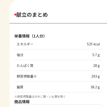
献立のまとめ
栄養情報（1人分）
エネルギー
525 kcal
塩分
5.7 g
たんぱく質
28 g
野菜摂取量※
293 g
脂質
38.2 g
※
野菜摂取量はきのこ類・いも類を除く
商品情報