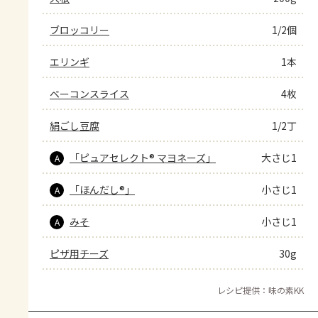
ブロッコリー
1/2個
エリンギ
1本
ベーコンスライス
4枚
絹ごし豆腐
1/2丁
「ピュアセレクト® マヨネーズ」
大さじ1
A
「ほんだし®」
小さじ1
A
みそ
小さじ1
A
ピザ用チーズ
30g
レシピ提供：味の素KK