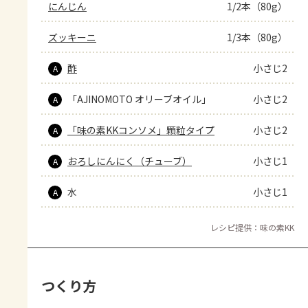
にんじん
1/2本（80g）
ズッキーニ
1/3本（80g）
酢
小さじ2
A
「AJINOMOTO オリーブオイル」
小さじ2
A
「味の素KKコンソメ」顆粒タイプ
小さじ2
A
おろしにんにく（チューブ）
小さじ1
A
水
小さじ1
A
レシピ提供：味の素KK
つくり方