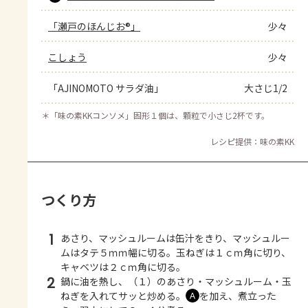
「瀬戸のほんじお®」
少々
こしょう
少々
「AJINOMOTO サラダ油」
大さじ1/2
＊
「味の素KKコンソメ」固形１個は、顆粒で小さじ2杯です。
レシピ提供：味の素KK
つくり方
1
あさり、マッシュルームは缶汁をきり、マッシュルー
ムはタテ５ｍｍ幅に切る。玉ねぎは１ｃｍ角に切り、
キャベツは２ｃｍ角に切る。
2
鍋に油を熱し、（１）のあさり・マッシュルーム・玉
ねぎを入れてサッと炒める。
を加え、煮立った
Ａ