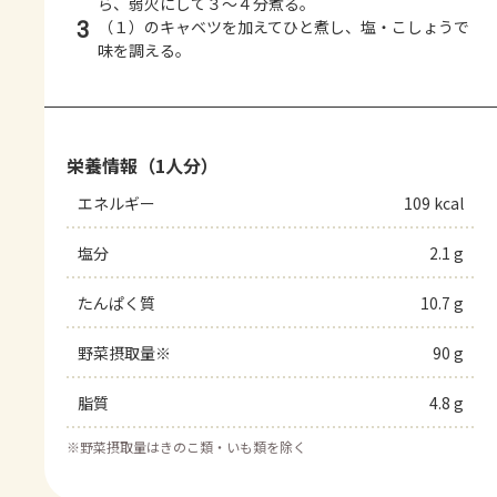
ら、弱火にして３～４分煮る。
3
（１）のキャベツを加えてひと煮し、塩・こしょうで
味を調える。
栄養情報（1人分）
エネルギー
109 kcal
塩分
2.1 g
たんぱく質
10.7 g
野菜摂取量※
90 g
脂質
4.8 g
※
野菜摂取量はきのこ類・いも類を除く