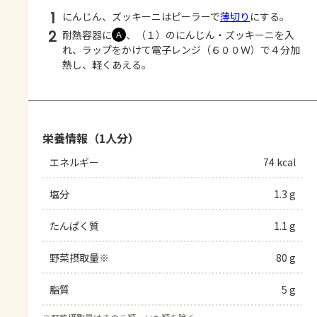
1
にんじん、ズッキーニはピーラーで
薄切り
にする。
2
耐熱容器に
、（１）のにんじん・ズッキーニを入
Ａ
れ、ラップをかけて電子レンジ（６００Ｗ）で４分加
熱し、軽くあえる。
栄養情報（1人分）
エネルギー
74 kcal
塩分
1.3 g
たんぱく質
1.1 g
野菜摂取量※
80 g
脂質
5 g