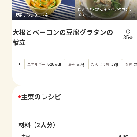
よくあるお問い合わせ
あさりの水煮とキャベツのコンソ
野菜しみしみマリネ
メスープ
お買い物
大根とベーコンの豆腐グラタンの
AJINOMOTO PARK とは
35
分
献立
エネルギー
塩分
たんぱく質
脂質
525
5.7
28
3
kcal
g
g
主菜のレシピ
材料（2人分）
大根
200g