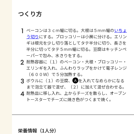
つくり方
1
ベーコンは３ｃｍ幅に切る。大根は５ｍｍ幅の
いちょ
う切り
にする。ブロッコリーは小房に分ける。エリン
ギは根元を少し切り落としてタテ半分に切り、長さを
半分に切ってタテ５ｍｍ幅に切る。豆腐はキッチンペ
ーパーで包み、水きりをする。
2
耐熱容器に（１）のベーコン・大根・ブロッコリー・
エリンギを入れ、ふんわりラップをかけて電子レンジ
（６００Ｗ）で５分加熱する。
3
ボウルに（１）の豆腐、
を入れてなめらかになる
Ａ
まで泡立て器で混ぜ、（２）に加えて混ぜ合わせる。
4
耐熱皿に移し入れ、上からチーズを散らし、オーブン
トースターでチーズに焼き色がつくまで焼く。
栄養情報（1人分）