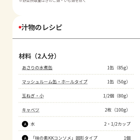
※
野菜摂取量はきのこ類・いも類を除く
汁物のレシピ
材料（2人分）
あさりの水煮缶
1缶（85g）
マッシュルーム缶・ホールタイプ
1缶（50g）
玉ねぎ・小
1/2個（80g）
キャベツ
2枚（100g）
水
2・1/2カップ
A
「味の素KKコンソメ」固形タイプ
1個
A