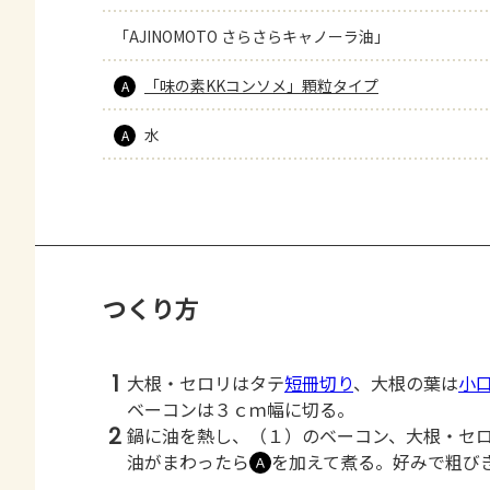
「AJINOMOTO さらさらキャノーラ油」
「味の素KKコンソメ」顆粒タイプ
A
水
A
つくり方
1
大根・セロリはタテ
短冊切り
、大根の葉は
小
ベーコンは３ｃｍ幅に切る。
2
鍋に油を熱し、（１）のベーコン、大根・セ
油がまわったら
を加えて煮る。好みで粗び
Ａ