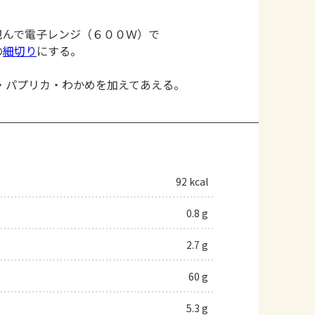
包んで電子レンジ（６００Ｗ）で
の
細切り
にする。
・パプリカ・わかめを加えてあえる。
92 kcal
0.8 g
2.7 g
60 g
5.3 g