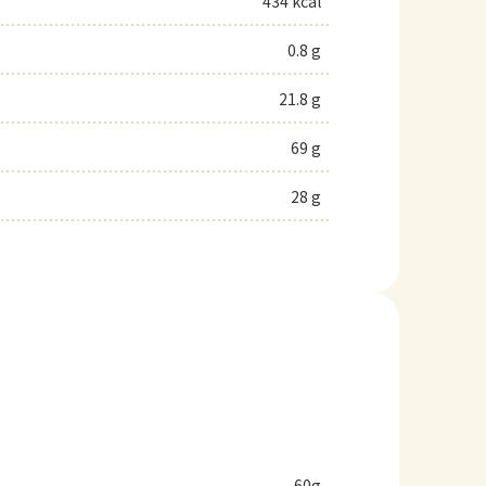
434 kcal
0.8 g
21.8 g
69 g
28 g
60g