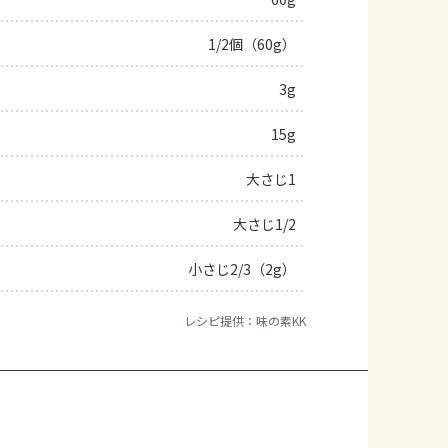
1/2個（60g）
3g
15g
大さじ1
大さじ1/2
小さじ2/3（2g）
レシピ提供：味の素KK