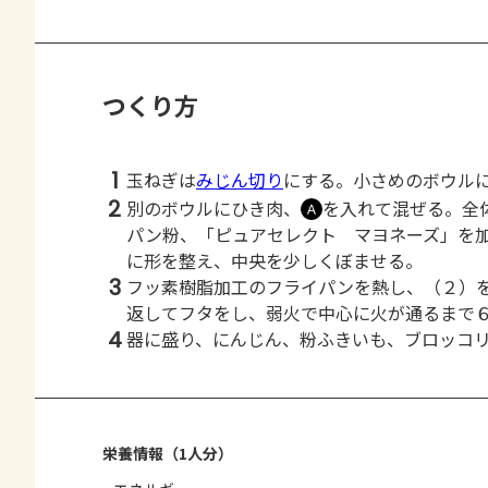
つくり方
1
玉ねぎは
みじん切り
にする。小さめのボウル
2
別のボウルにひき肉、
を入れて混ぜる。全
Ａ
パン粉、「ピュアセレクト マヨネーズ」を
に形を整え、中央を少しくぼませる。
3
フッ素樹脂加工のフライパンを熱し、（２）
返してフタをし、弱火で中心に火が通るまで
4
器に盛り、にんじん、粉ふきいも、ブロッコ
栄養情報（1人分）