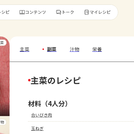
レシピ
コンテンツ
トーク
マイレシピ
レ
主菜
主菜
副菜
汁物
栄養
人気の食材・
主菜のレシピ
きゅうり
ゴーヤ
材料（4人分）
合いびき肉
汁物
玉ねぎ