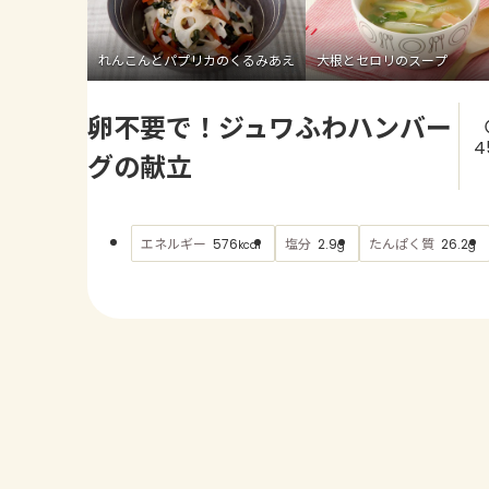
れんこんとパプリカのくるみあえ
大根とセロリのスープ
卵不要で！ジュワふわハンバー
4
グの献立
エネルギー
塩分
たんぱく質
576
2.9
26.2
kcal
g
g