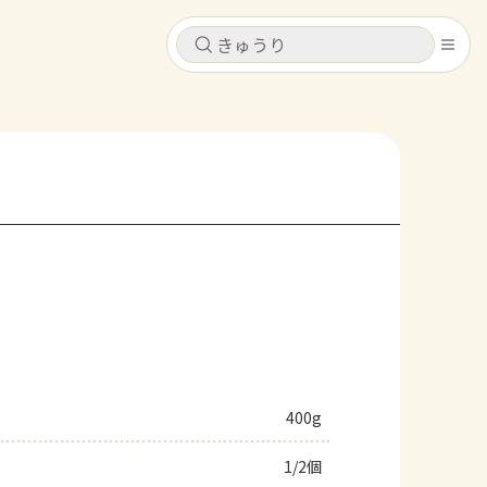
キャンセル
キャンセル
シピ
コンテンツ
ログインするとレシピを保存できます
ログイン
新規登録
レシピ
ホーム
なす
トマト
とうもろこし
ピーマン
みょうが
コンテンツ
レシピ
400g
トーク
1/2個