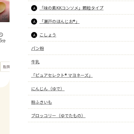
「味の素KKコンソメ」顆粒タイプ
A
「瀬戸のほんじお®」
A
こしょう
A
5
分
パン粉
牛乳
もっと見る
脂質
36.6
g
「ピュアセレクト® マヨネーズ」
にんじん（ゆで）
粉ふきいも
ブロッコリー（ゆでたもの）