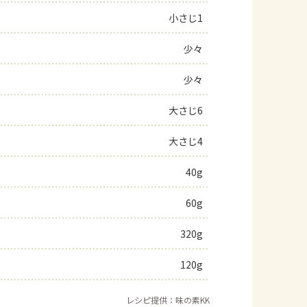
小さじ1
よくあるお問い合わせ
少々
お買い物
少々
AJINOMOTO PARK とは
大さじ6
大さじ4
40g
60g
320g
120g
レシピ提供：味の素KK