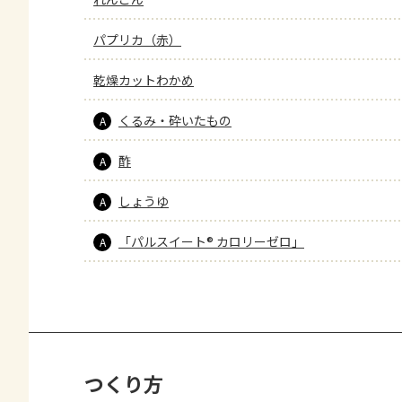
パプリカ（赤）
乾燥カットわかめ
くるみ・砕いたもの
A
酢
A
しょうゆ
A
「パルスイート® カロリーゼロ」
A
つくり方