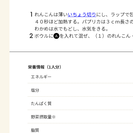
1
れんこんは薄い
いちょう切り
にし、ラップで
４０秒ほど加熱する。パプリカは３ｃｍ長さ
わかめは水でもどし、水気をきる。
2
ボウルに
を入れて混ぜ、（１）のれんこん
Ａ
栄養情報（1人分）
エネルギー
塩分
たんぱく質
野菜摂取量※
脂質