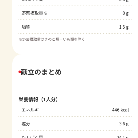
野菜摂取量※
0 g
脂質
1.5 g
※
野菜摂取量はきのこ類・いも類を除く
献立のまとめ
栄養情報（1人分）
エネルギー
446 kcal
塩分
3.6 g
たんぱく質
24.1 g