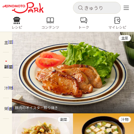
キャンセル
キャンセル
レシピ
コンテンツ
トーク
マイレシピ
レシピ
コンテンツ
ログインするとレシピを保存できます
主菜
ログイン
新規登録
主菜
人気の食材・レシピ
副菜
ホーム
きゅうり
なす
トマト
とうもろこし
ピーマン
みょうが
ゴーヤ
コンテンツ
汁物
レシピ
豚肉のオイスター照り焼き
栄養
トーク
副菜
汁物