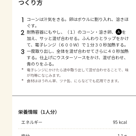
つくり方
1
コーンは汁気をきる。卵はボウルに割り入れ、溶きほ
ぐす。
2
耐熱容器にもやし、（１）のコーン・溶き卵、
を
Ａ
加え、サッと混ぜ合わせる。ふんわりとラップをかけ
て、電子レンジ（６００Ｗ）で１分３０秒加熱する。
3
一度取り出し、全体を混ぜ合わせてさらに４０秒加熱
する。仕上げにウスターソースをかけ、混ぜ合わせ、
青のりをふる。
＊
電子レンジにかけたら途中取り出して混ぜ合わせることで、味
が均等になじみます。
＊
食材はほうれん草、ツナ缶、にらなどでも応用できます。
栄養情報（1人分）
エネルギー
95 kcal
塩分
1.1 g