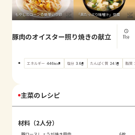
よくあるお問い合わせ
もやしとコーンの簡単いり卵
「具たっぷり味噌汁」豆腐
お買い物
豚肉のオイスター照り焼きの献立
AJINOMOTO PARK とは
11
分
エネルギー
塩分
たんぱく質
脂質
446
3.6
24.1
kcal
g
g
主菜のレシピ
材料（2人分）
豚ロースしょうが焼き用肉
6枚