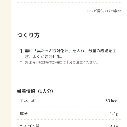
レシピ提供：味の素KK
つくり方
1
器に「具たっぷり味噌汁」を入れ、分量の熱湯を注
ぎ、よくかき混ぜる。
＊
調理時・喫食時の熱湯には十分ご注意ください。
栄養情報（1人分）
エネルギー
53 kcal
塩分
1.7 g
たんぱく質
3.3 g