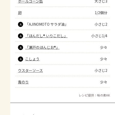
ホールコーン缶
大さじ3
卵
1/2個分
「AJINOMOTO サラダ油」
小さじ2
A
「ほんだし® いりこだし」
小さじ1/4
A
「瀬戸のほんじお®」
少々
A
こしょう
少々
A
ウスターソース
小さじ2
青のり
少々
レシピ提供：味の素KK