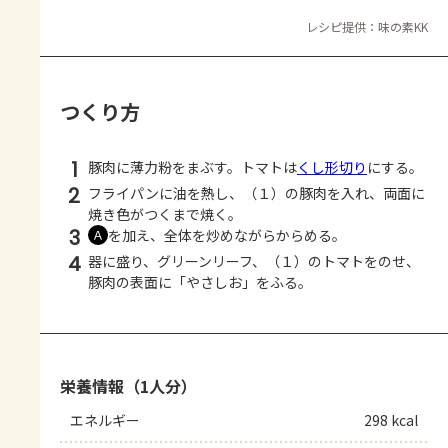
レシピ提供：味の素KK
つくり方
1
豚肉に薄力粉をまぶす。トマトは
くし形切り
にする。
2
フライパンに油を熱し、（１）の豚肉を入れ、両面に
焼き色がつくまで焼く。
3
を加え、全体を炒めながらからめる。
Ａ
4
器に盛り、グリーンリーフ、（１）のトマトをのせ、
豚肉の表面に「やさしお」をふる。
栄養情報（1人分）
エネルギー
298 kcal