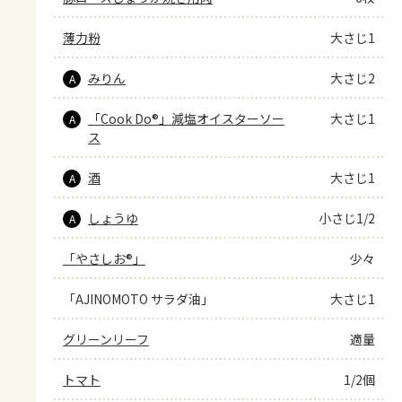
薄力粉
大さじ1
みりん
大さじ2
A
「Cook Do®」減塩オイスターソー
大さじ1
A
ス
酒
大さじ1
A
しょうゆ
小さじ1/2
A
「やさしお®」
少々
「AJINOMOTO サラダ油」
大さじ1
グリーンリーフ
適量
トマト
1/2個