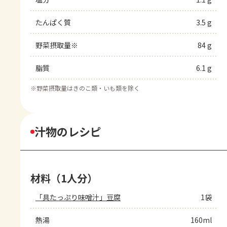
たんぱく質
3.5 g
野菜摂取量※
84 g
脂質
6.1 g
※
野菜摂取量はきのこ類・いも類を除く
汁物のレシピ
材料（1人分）
「具たっぷり味噌汁」豆腐
1袋
熱湯
160ml