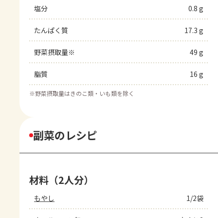
塩分
0.8 g
たんぱく質
17.3 g
野菜摂取量※
49 g
脂質
16 g
※
野菜摂取量はきのこ類・いも類を除く
副菜のレシピ
材料（2人分）
もやし
1/2袋