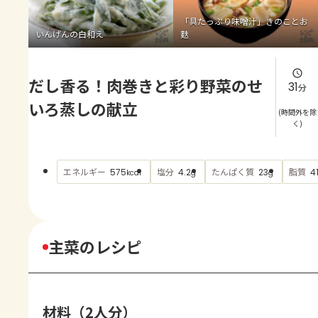
よくあるお問い合わせ
「具たっぷり味噌汁」きのことお
いんげんの白和え
麩
お買い物
だし香る！肉巻きと彩り野菜のせ
AJINOMOTO PARK とは
31
分
いろ蒸しの献立
(時間外を除
く)
エネルギー
塩分
たんぱく質
脂質
575
4.2
23
4
kcal
g
g
主菜のレシピ
材料（2人分）