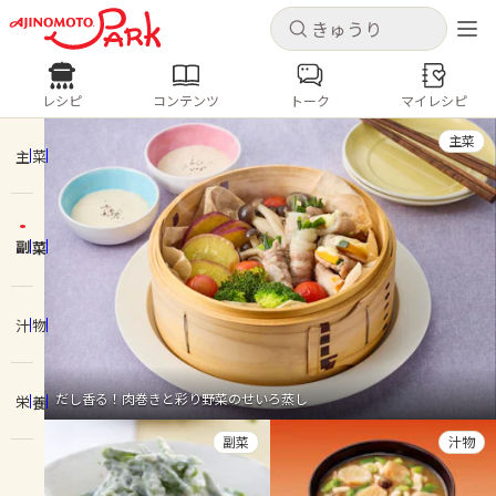
キャンセル
キャンセル
レシピ
コンテンツ
トーク
マイレシピ
レシピ
コンテンツ
ログインするとレシピを保存できます
主菜
ログイン
新規登録
主菜
人気の食材・レシピ
副菜
ホーム
きゅうり
なす
トマト
とうもろこし
ピーマン
みょうが
ゴーヤ
コンテンツ
汁物
レシピ
だし香る！肉巻きと彩り野菜のせいろ蒸し
栄養
トーク
副菜
汁物