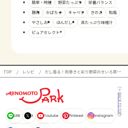
簡単・時短
野菜たっぷり
栄養バランス
豚肉
かぼちゃ
キャベツ
きのこ
和風
やさしお®
ほんだし®
具たっぷり味噌汁
ピュアセレクト®
TOP
レシピ
だし香る！肉巻きと彩り野菜のせいろ蒸しの献立
BACK TO TOP
LINE
X
Youtube
Pinterest
Instagram