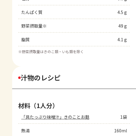
たんぱく質
4.5 g
野菜摂取量※
49 g
脂質
4.1 g
※
野菜摂取量はきのこ類・いも類を除く
汁物のレシピ
材料（1人分）
「具たっぷり味噌汁」きのことお麩
1袋
熱湯
160ml