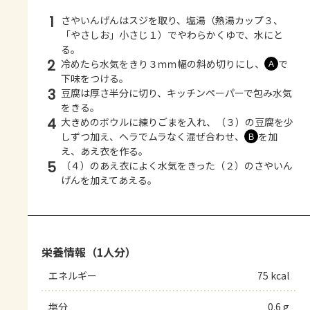
1
さやいんげんはスジを取り、塩湯（熱湯カップ３、
「やさしお」小さじ１）でやわらかくゆで、水にと
る。
2
冷めたら水気をきり３ｍｍ幅の斜め切りにし、
で
Ａ
下味をつける。
3
豆腐は厚さ半分に切り、キッチンペーパーで包み水気
をきる。
4
大きめのボウルに練りごまを入れ、（３）の豆腐を少
しずつ加え、ヘラでムラなく混ぜ合わせ、
を加
Ｂ
え、あえ衣を作る。
5
（４）のあえ衣によく水気をきった（２）のさやいん
げんを加えてあえる。
栄養情報（1人分）
エネルギー
75 kcal
塩分
0.6 g