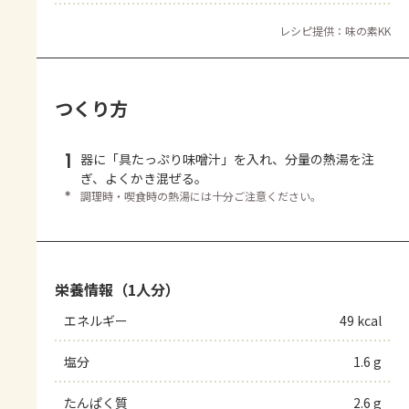
レシピ提供：味の素KK
つくり方
1
器に「具たっぷり味噌汁」を入れ、分量の熱湯を注
ぎ、よくかき混ぜる。
＊
調理時・喫食時の熱湯には十分ご注意ください。
栄養情報（1人分）
エネルギー
49 kcal
塩分
1.6 g
たんぱく質
2.6 g