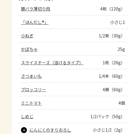
豚バラ薄切り肉
4枚（120g）
「ほんだし®」
小さじ1
小ねぎ
1/2束（30g）
かぼちゃ
25g
スライスチーズ（溶けるタイプ）
1枚（20g）
さつまいも
1/4本（60g）
ブロッコリー
4房（60g）
ミニトマト
4個
しめじ
1/2パック（50g）
にんにくのすりおろし
小さじ1/2（2g）
A