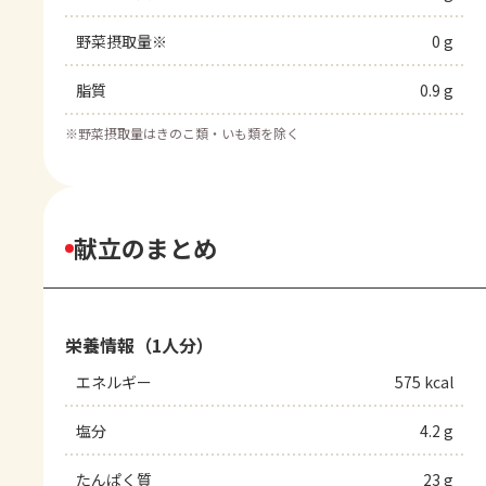
野菜摂取量※
0 g
脂質
0.9 g
※
野菜摂取量はきのこ類・いも類を除く
献立のまとめ
栄養情報（1人分）
エネルギー
575 kcal
塩分
4.2 g
たんぱく質
23 g