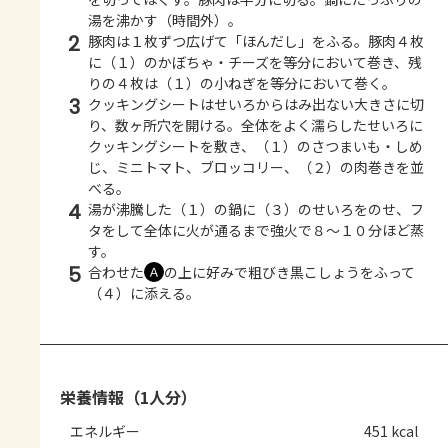
湯を沸かす（時間外）。
2
豚肉は１枚ずつ広げて「ほんだし」をふる。豚肉４枚
に（１）のかぼちゃ・チーズを等分において巻き、残
りの４枚は（１）の小ねぎを等分において巻く。
3
クッキングシートはせいろからはみ出ない大きさに切
り、数ヶ所穴を開ける。全体をよく濡らしたせいろに
クッキングシートを敷き、（１）のさつまいも・しめ
じ、ミニトマト、ブロッコリー、（２）の肉巻きを並
べる。
4
湯が沸騰した（１）の鍋に（３）のせいろをのせ、フ
タをして全体に火が通るまで強火で８～１０分ほど蒸
す。
5
合わせた
の上に好みで粗びき黒こしょうをふって
Ａ
（４）に添える。
栄養情報（1人分）
エネルギー
451 kcal