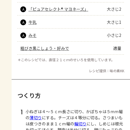
「ピュアセレクト® マヨネーズ」
大さじ2
A
牛乳
大さじ1
A
みそ
小さじ2
A
粗びき黒こしょう・好みで
適量
＊
このレシピでは、直径２１ｃｍのせいろを使用しています。
レシピ提供：味の素KK
つくり方
1
小ねぎは４～５ｃｍ長さに切り、かぼちゃは５ｍｍ幅
の
薄切り
にする。チーズは４等分に切る。さつまいも
は皮つきのまま１ｃｍ幅の
輪切り
にし、しめじは根元
を切ってほぐす。豚肉は半分に切る。鍋にたっぷりの