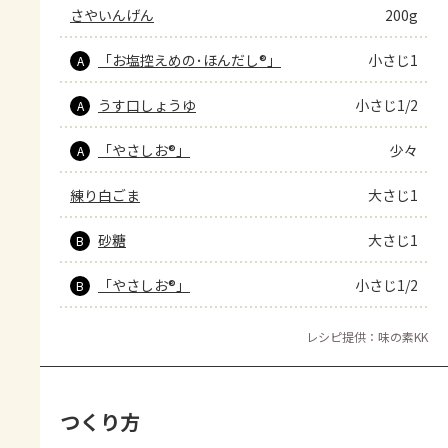
さやいんげん
200g
「お塩控えめの･ほんだし®」
小さじ1
A
うす口しょうゆ
小さじ1/2
A
「やさしお®」
少々
A
練り白ごま
大さじ1
砂糖
大さじ1
B
「やさしお®」
小さじ1/2
B
レシピ提供：味の素KK
つくり方