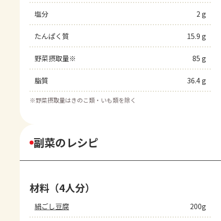
塩分
2 g
たんぱく質
15.9 g
野菜摂取量※
85 g
脂質
36.4 g
※
野菜摂取量はきのこ類・いも類を除く
副菜のレシピ
材料（4人分）
絹ごし豆腐
200g