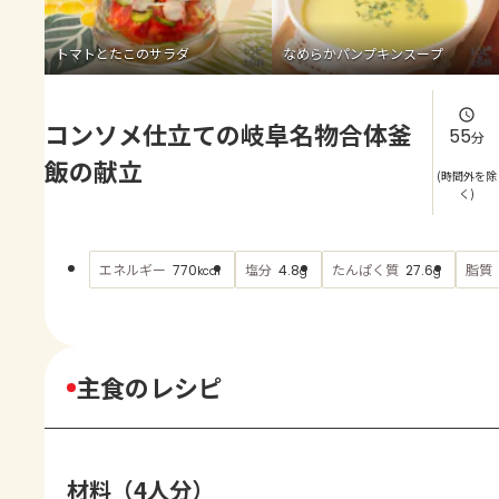
よくあるお問い合わせ
トマトとたこのサラダ
なめらかパンプキンスープ
お買い物
コンソメ仕立ての岐阜名物合体釜
AJINOMOTO PARK とは
55
分
飯の献立
(時間外を除
く)
エネルギー
塩分
たんぱく質
脂質
770
4.8
27.6
kcal
g
g
主食のレシピ
材料（4人分）