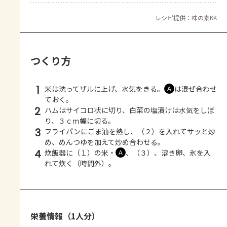
レシピ提供：味の素KK
つくり方
1
米は洗ってザルに上げ、水気をきる。
は混ぜ合わせ
Ａ
ておく。
2
ハムはサイコロ状に切り、白菜の塩漬けは水気をしぼ
り、３ｃｍ幅に切る。
3
フライパンにごま油を熱し、（２）を入れてサッと炒
め、めんつゆを加えて炒め合わせる。
4
炊飯器に（１）の米・
、（３）、溶き卵、氷を入
Ａ
れて炊く（時間外）。
栄養情報（1人分）