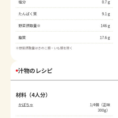
塩分
0.7 g
たんぱく質
9.1 g
野菜摂取量※
146 g
脂質
17.6 g
※
野菜摂取量はきのこ類・いも類を除く
汁物のレシピ
材料（4人分）
かぼちゃ
1/4個（正味
300g）