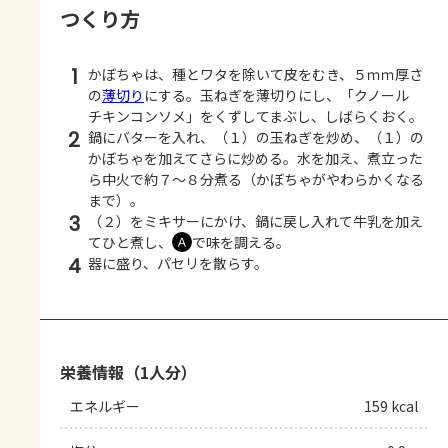
つくり方
1
かぼちゃは、種とワタを除いて皮をむき、５ｍｍ厚さ
の
薄切り
にする。玉ねぎを薄切りにし、「クノール
チキンコンソメ」をくずしてまぶし、しばらくおく。
2
鍋にバターを入れ、（１）の玉ねぎを炒め、（１）の
かぼちゃを加えてさらに炒める。水を加え、煮立った
ら中火で約７～８分煮る（かぼちゃがやわらかくなる
まで）。
3
（２）をミキサーにかけ、鍋に戻し入れて牛乳を加え
てひと煮し、
で味を調える。
Ａ
4
器に盛り、パセリを散らす。
栄養情報（1人分）
エネルギー
159 kcal