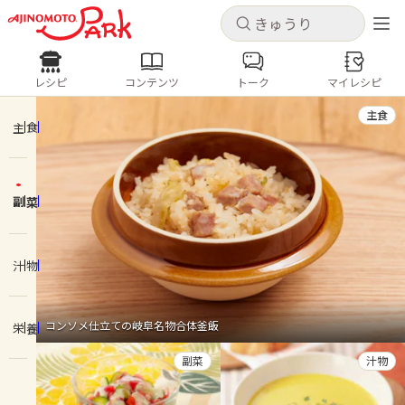
キャンセル
キャンセル
レシピ
コンテンツ
トーク
マイレシピ
レシピ
コンテンツ
ログインするとレシピを保存できます
主食
ログイン
新規登録
主食
人気の食材・レシピ
副菜
ホーム
きゅうり
なす
トマト
とうもろこし
ピーマン
みょうが
ゴーヤ
コンテンツ
汁物
レシピ
コンソメ仕立ての岐阜名物合体釜飯
栄養
トーク
副菜
汁物