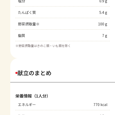
塩分
0.9 g
たんぱく質
5.4 g
野菜摂取量※
100 g
脂質
7 g
※
野菜摂取量はきのこ類・いも類を除く
献立のまとめ
栄養情報（1人分）
エネルギー
770 kcal