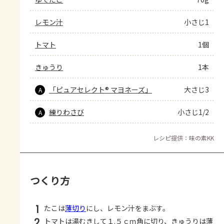
レモン汁
小さじ1
トマト
1個
きゅうり
1本
「ピュアセレクト® マヨネーズ」
大さじ3
A
練りわさび
小さじ1/2
A
レシピ提供：味の素KK
つくり方
1
たこは
薄切り
にし、レモン汁をまぶす。
2
トマトは湯むきして１.５ｃｍ角に切り、きゅうりは薄