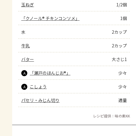
玉ねぎ
1/2個
「クノール® チキンコンソメ」
1個
水
2カップ
牛乳
2カップ
バター
大さじ1
「瀬戸のほんじお®」
少々
A
こしょう
少々
A
パセリ・みじん切り
適量
レシピ提供：味の素KK