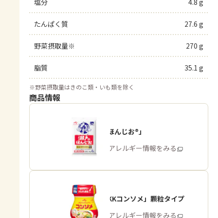
塩分
4.8 g
たんぱく質
27.6 g
野菜摂取量※
270 g
脂質
35.1 g
※
野菜摂取量はきのこ類・いも類を除く
商品情報
「瀬戸のほんじお®」
商品・アレルギー情報をみる
「味の素KKコンソメ」顆粒タイプ
商品・アレルギー情報をみる