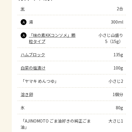
米
2合
湯
300ml
A
「味の素KKコンソメ」顆
小さじ山盛り
A
粒タイプ
5（15g）
ハムブロック
135g
白菜の塩漬け
100g
「ヤマキ めんつゆ」
小さじ2
溶き卵
1個分
氷
80g
「AJINOMOTO ごま油好きの純正ごま
大さじ1
油」