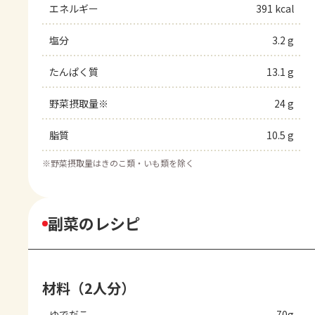
エネルギー
391 kcal
塩分
3.2 g
たんぱく質
13.1 g
野菜摂取量※
24 g
脂質
10.5 g
※
野菜摂取量はきのこ類・いも類を除く
副菜のレシピ
材料（2人分）
ゆでだこ
70g