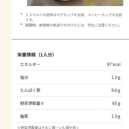
＊
１５０ｍｌの目安はマグカップ６分目、コーヒーカップ８分目
です。
＊
調理時、飲用時の熱湯でのやけどには、充分ご注意ください。
栄養情報（1人分）
エネルギー
97 kcal
塩分
1.3 g
たんぱく質
9.6 g
野菜摂取量※
65 g
脂質
1.3 g
※
野菜摂取量はきのこ類・いも類を除く