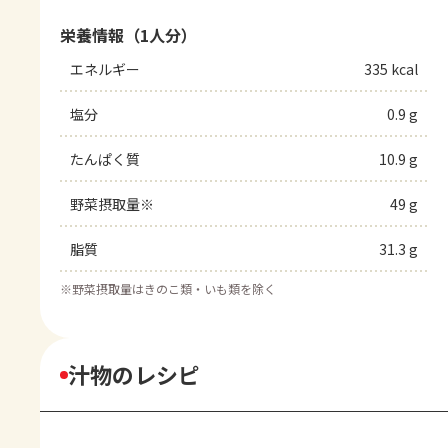
栄養情報（1人分）
エネルギー
335 kcal
塩分
0.9 g
たんぱく質
10.9 g
野菜摂取量※
49 g
脂質
31.3 g
※
野菜摂取量はきのこ類・いも類を除く
汁物のレシピ