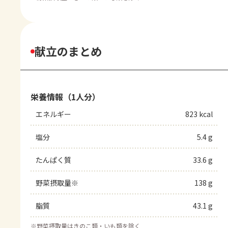
献立のまとめ
栄養情報（1人分）
エネルギー
823 kcal
塩分
5.4 g
たんぱく質
33.6 g
野菜摂取量※
138 g
脂質
43.1 g
※
野菜摂取量はきのこ類・いも類を除く