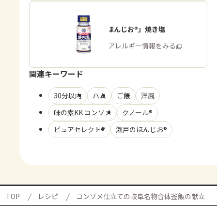
「瀬戸のほんじお®」焼き塩
商品・アレルギー情報をみる
関連キーワード
30分以内
ハム
ご飯
洋風
味の素KK コンソメ
クノール®
ピュアセレクト®
瀬戸のほんじお®
TOP
レシピ
コンソメ仕立ての岐阜名物合体釜飯の献立