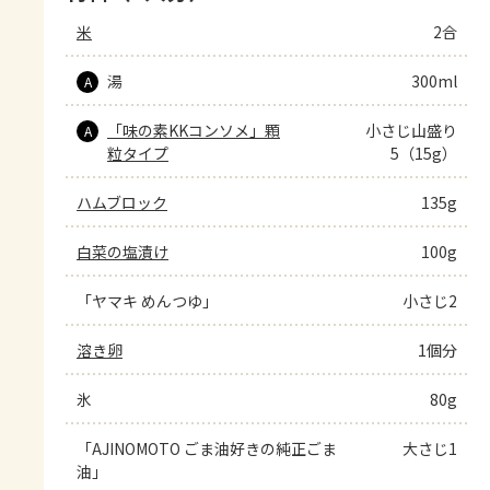
米
2合
湯
300ml
A
「味の素KKコンソメ」顆
小さじ山盛り
A
粒タイプ
5（15g）
ハムブロック
135g
白菜の塩漬け
100g
「ヤマキ めんつゆ」
小さじ2
溶き卵
1個分
氷
80g
「AJINOMOTO ごま油好きの純正ごま
大さじ1
油」