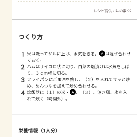
レシピ提供：味の素KK
つくり方
1
米は洗ってザルに上げ、水気をきる。
は混ぜ合わせ
Ａ
ておく。
2
ハムはサイコロ状に切り、白菜の塩漬けは水気をしぼ
り、３ｃｍ幅に切る。
3
フライパンにごま油を熱し、（２）を入れてサッと炒
め、めんつゆを加えて炒め合わせる。
4
炊飯器に（１）の米・
、（３）、溶き卵、氷を入
Ａ
れて炊く（時間外）。
栄養情報（1人分）