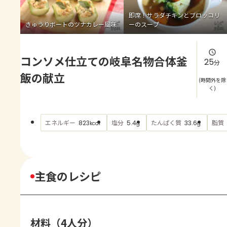
よくあるお問い合わせ
即席！サラダチキンとブロッコリ
きゅうりボートのツナカレー風味
ーのスープ
お買い物
コンソメ仕立ての岐阜名物合体釜
AJINOMOTO PARK とは
25
分
飯の献立
(時間外を除
く)
エネルギー
塩分
たんぱく質
脂質
823
5.4
33.6
kcal
g
g
主食のレシピ
材料（4人分）