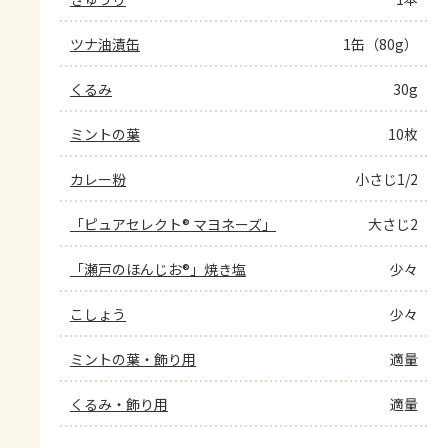
ツナ油漬缶
1缶（80g）
くるみ
30g
ミントの葉
10枚
カレー粉
小さじ1/2
「ピュアセレクト® マヨネーズ」
大さじ2
「瀬戸のほんじお®」焼き塩
少々
こしょう
少々
ミントの葉・飾り用
適量
くるみ・飾り用
適量