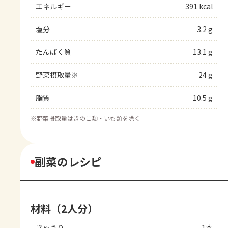
エネルギー
391 kcal
塩分
3.2 g
たんぱく質
13.1 g
野菜摂取量※
24 g
脂質
10.5 g
※
野菜摂取量はきのこ類・いも類を除く
副菜のレシピ
材料（2人分）
きゅうり
1本