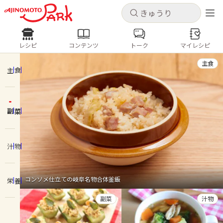
キャンセル
キャンセル
レシピ
コンテンツ
トーク
マイレシピ
レシピ
コンテンツ
ログインするとレシピを保存できます
主食
ログイン
新規登録
主食
人気の食材・レシピ
副菜
ホーム
きゅうり
なす
トマト
とうもろこし
ピーマン
みょうが
ゴーヤ
コンテンツ
汁物
レシピ
コンソメ仕立ての岐阜名物合体釜飯
栄養
トーク
副菜
汁物