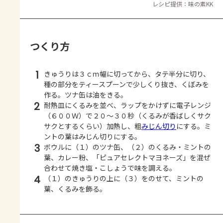
レシピ提供：味の素KK
つくり方
1
きゅうりは３ｃｍ幅に切ってから、タテ半分に切り、
種の部分をティースプーンで少しくり抜き、くぼみを
作る。ツナ缶は油をきる。
2
耐熱皿にくるみを並べ、ラップをかけずに電子レンジ
（６００Ｗ）で２０～３０秒（くるみが香ばしくサク
サクとするくらい）加熱し、粗
みじん切り
にする。ミ
ントの葉はみじん切りにする。
3
ボウルに（１）のツナ缶、（２）のくるみ・ミントの
葉、カレー粉、「ピュアセレクトマヨネーズ」を混ぜ
合わせて焼き塩・こしょうで味を調える。
4
（１）のきゅうりの上に（３）をのせて、ミントの
葉、くるみを飾る。