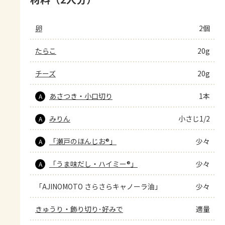
卵
2個
たらこ
20g
チーズ
20g
あさつき・小口切り
1本
A
みりん
小さじ1/2
A
「瀬戸のほんじお®」
少々
A
「うま味だし・ハイミー®」
少々
A
「AJINOMOTO さらさらキャノーラ油」
少々
きゅうり・飾り切り･好みで
適量