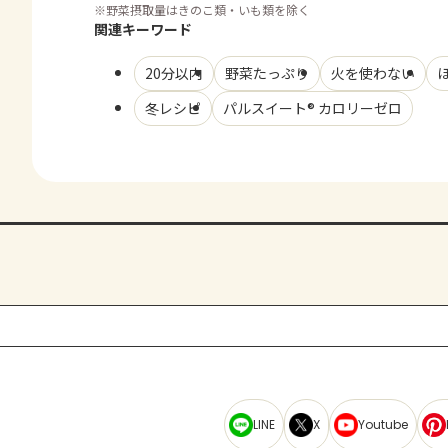
※
野菜摂取量はきのこ類・いも類を除く
関連キーワード
20分以内
野菜たっぷり
火を使わない
冬レシピ
パルスイート® カロリーゼロ
LINE
X
Youtube