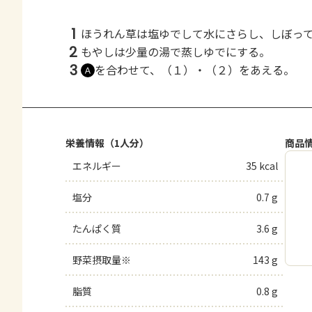
1
ほうれん草は塩ゆでして水にさらし、しぼっ
2
もやしは少量の湯で蒸しゆでにする。
3
を合わせて、（１）・（２）をあえる。
Ａ
栄養情報（1人分）
商品
エネルギー
35 kcal
塩分
0.7 g
たんぱく質
3.6 g
野菜摂取量※
143 g
脂質
0.8 g