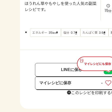
ほうれん草やもやしを使った人気の副菜
レシピです。
15
分
エネルギー
塩分
たんぱく質
35
0.7
3.6
kcal
g
g
マイレシピにも保存
LINEに保存
マイレシピに保存
-
保存済み
このレシピを印刷する