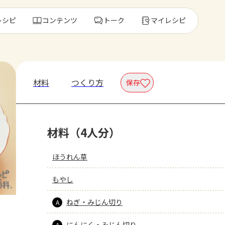
レシピ
コンテンツ
トーク
マイレシピ
レ
材料
つくり方
保存
人気の食材・
材料（4人分）
きゅうり
ゴーヤ
ほうれん草
もやし
ねぎ・みじん切り
A
にんにく・みじん切り
A