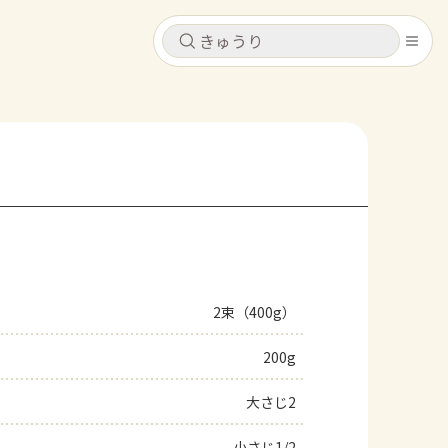
キャンセル
キャンセル
シピ
コンテンツ
ログインするとレシピを保存できます
ログイン
新規登録
レシピ
ホーム
なす
トマト
とうもろこし
ピーマン
みょうが
2束（400g）
コンテンツ
200g
レシピ
大さじ2
トーク
小さじ1/2