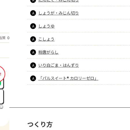
しょうが・みじん切り
A
しょうゆ
A
もっと見る
脂質
0.8
こしょう
g
A
粉唐がらし
A
いり白ごま・はんずり
A
！
「パルスイート® カロリーゼロ」
A
つくり方