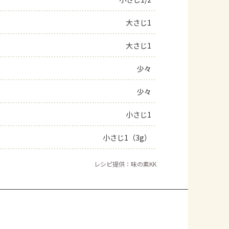
よくあるお問い合わせ
大さじ1
大さじ1
お買い物
少々
AJINOMOTO PARK とは
少々
小さじ1
小さじ1（3g）
レシピ提供：味の素KK