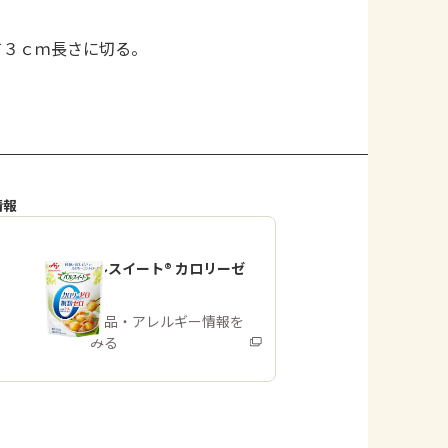
て３ｃｍ長さに切る。
情報
「パルスイート® カロリーゼ
ロ」
商品・アレルギー情報を
みる