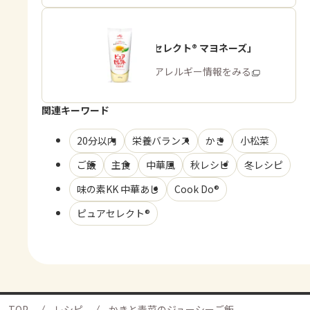
「ピュアセレクト® マヨネーズ」
商品・アレルギー情報をみる
関連キーワード
20分以内
栄養バランス
かき
小松菜
ご飯
主食
中華風
秋レシピ
冬レシピ
味の素KK 中華あじ
Cook Do®
ピュアセレクト®
TOP
レシピ
かきと青菜のジューシーご飯