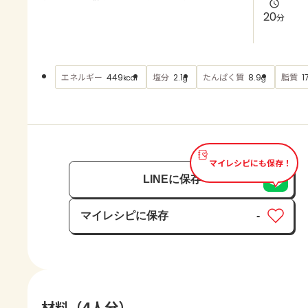
よくあるお問い合わせ
20
分
お買い物
エネルギー
塩分
たんぱく質
脂質
449
2.1
8.9
1
kcal
g
g
AJINOMOTO PARK とは
マイレシピにも保存！
LINEに保存
マイレシピに保存
-
保存済み
材料（4人分）