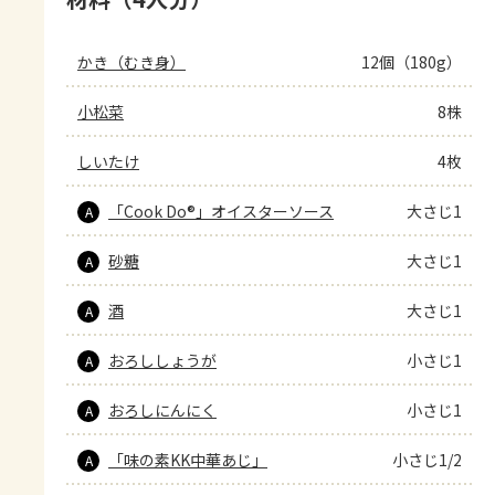
かき（むき身）
12個（180g）
小松菜
8株
しいたけ
4枚
「Cook Do®」オイスターソース
大さじ1
A
砂糖
大さじ1
A
酒
大さじ1
A
おろししょうが
小さじ1
A
おろしにんにく
小さじ1
A
「味の素KK中華あじ」
小さじ1/2
A