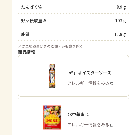
たんぱく質
8.9 g
野菜摂取量※
103 g
脂質
17.8 g
※
野菜摂取量はきのこ類・いも類を除く
商品情報
「Cook Do®」オイスターソース
商品・アレルギー情報をみる
「味の素KK中華あじ」
商品・アレルギー情報をみる