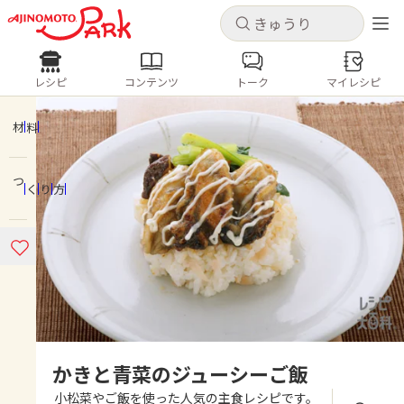
キャンセル
キャンセル
レシピ
コンテンツ
トーク
マイレシピ
レシピ
コンテンツ
ログインするとレシピを保存できます
ログイン
新規登録
材料
人気の食材・レシピ
つくり方
ホーム
きゅうり
なす
トマト
とうもろこし
ピーマン
みょうが
ゴーヤ
コンテンツ
レシピ
トーク
かきと青菜のジューシーご飯
小松菜やご飯を使った人気の主食レシピです。