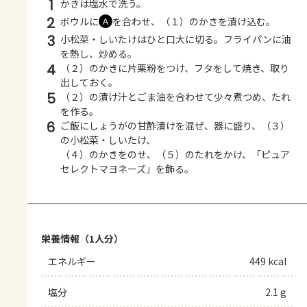
1
かきは塩水で洗う。
2
ボウルに
を合わせ、（１）のかきを漬け込む。
Ａ
3
小松菜・しいたけはひと口大に切る。フライパンに油
を熱し、炒める。
4
（２）のかきに片栗粉をつけ、フタをして焼き、取り
出しておく。
5
（２）の漬け汁とごま油を合わせて少々煮つめ、たれ
を作る。
6
ご飯にしょうがの甘酢漬けを混ぜ、器に盛り、（３）
の小松菜・しいたけ、
（４）のかきをのせ、（５）のたれをかけ、「ピュア
セレクトマヨネーズ」を飾る。
栄養情報（1人分）
エネルギー
449 kcal
塩分
2.1 g