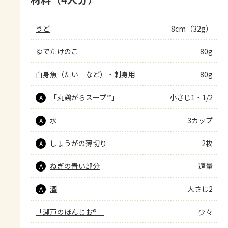
うど
8cm（32g）
ゆでたけのこ
80g
白身魚（たい　など）・刺身用
80g
「丸鶏がらスープ™」
小さじ1・1/2
A
水
3カップ
A
しょうがの薄切り
2枚
A
ねぎの青い部分
適量
A
酒
大さじ2
A
「瀬戸のほんじお®」
少々