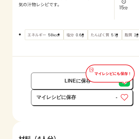
よくあるお問い合わせ
気の汁物レシピです。
15
分
お買い物
エネルギー
塩分
たんぱく質
脂質
58
0.6
5.1
2
kcal
g
g
g
AJINOMOTO PARK とは
マイレシピにも保存！
LINEに保存
マイレシピに保存
-
保存済み
材料（4人分）