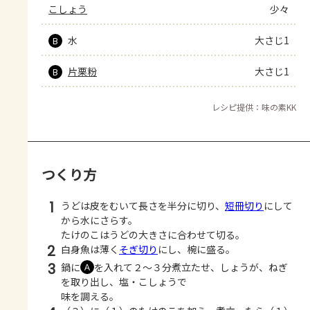
こしょう
少々
水
大さじ1
B
片栗粉
大さじ1
B
レシピ提供：味の素KK
つくり方
1
うどは皮をむいて長さを半分に切り、
短冊切り
にして
から水にさらす。
たけのこはうどの大きさに合わせて切る。
2
白身魚は薄く
そぎ切り
にし、椀に盛る。
3
鍋に
を入れて２～３分煮立たせ、しょうが、ねぎ
Ａ
を取り出し、塩・こしょうで
味を調える。