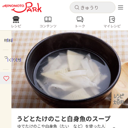
キャンセル
キャンセル
レシピ
コンテンツ
トーク
マイレシピ
レシピ
コンテンツ
ログインするとレシピを保存できます
ログイン
新規登録
材料
人気の食材・レシピ
つくり方
ホーム
きゅうり
なす
トマト
とうもろこし
ピーマン
みょうが
ゴーヤ
コンテンツ
レシピ
トーク
うどとたけのこと白身魚のスープ
ゆでたけのこや白身魚（たい など）を使った人