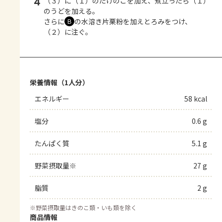
4
（３）に（１）のたけのこを加え、煮立ったら（１）
のうどを加える。
さらに
の水溶き片栗粉を加えとろみをつけ、
Ｂ
（２）に注ぐ。
栄養情報（1人分）
エネルギー
58 kcal
塩分
0.6 g
たんぱく質
5.1 g
野菜摂取量※
27 g
脂質
2 g
※
野菜摂取量はきのこ類・いも類を除く
商品情報