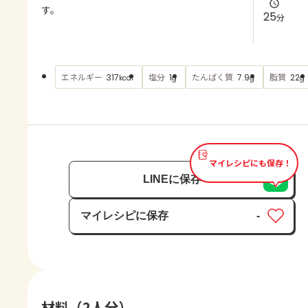
よくあるお問い合わせ
す。
25
分
お買い物
エネルギー
塩分
たんぱく質
脂質
317
1
7.9
22
kcal
g
g
g
AJINOMOTO PARK とは
マイレシピにも保存！
LINEに保存
マイレシピに保存
-
保存済み
材料（2人分）