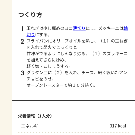
つくり方
1
玉ねぎは少し厚めのヨコ
薄切り
にし、ズッキーニは
輪
切り
にする。
2
フライパンにオリーブオイルを熱し、（１）の玉ねぎ
を入れて弱火でじっくりと
甘味がでるようにしんなり炒め、（１）のズッキーニ
を加えてさらに炒め、
軽く塩・こしょうする。
3
グラタン皿に（２）を入れ、チーズ、細く裂いたアン
チョビをのせ、
オーブントースターで約１０分焼く。
栄養情報（1人分）
エネルギー
317 kcal