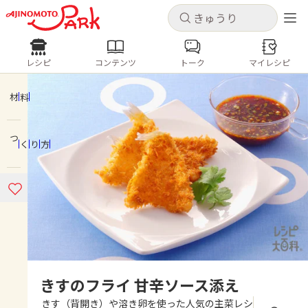
キャンセル
キャンセル
レシピ
コンテンツ
トーク
マイレシピ
レシピ
コンテンツ
ログインするとレシピを保存できます
ログイン
新規登録
材料
人気の食材・レシピ
つくり方
ホーム
きゅうり
なす
トマト
とうもろこし
ピーマン
みょうが
ゴーヤ
コンテンツ
レシピ
トーク
きすのフライ 甘辛ソース添え
きす（背開き）や溶き卵を使った人気の主菜レシ