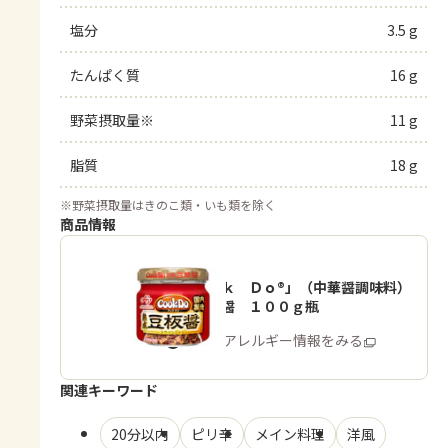
塩分
3.5 g
たんぱく質
16 g
野菜摂取量※
11 g
脂質
18 g
※
野菜摂取量はきのこ類・いも類を除く
商品情報
「Ｃｏｏｋ Ｄｏ®」（中華醤調味料）
熟成豆板醤 １００ｇ瓶
商品・アレルギー情報をみる
関連キーワード
20分以内
ピリ辛
メイン料理
洋風