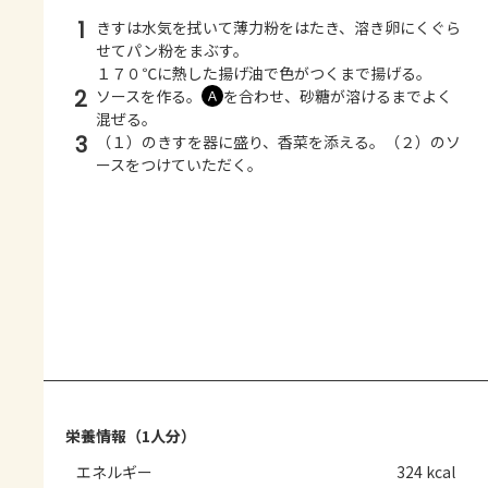
1
きすは水気を拭いて薄力粉をはたき、溶き卵にくぐら
せてパン粉をまぶす。
１７０℃に熱した揚げ油で色がつくまで揚げる。
2
ソースを作る。
を合わせ、砂糖が溶けるまでよく
Ａ
混ぜる。
3
（１）のきすを器に盛り、香菜を添える。（２）のソ
ースをつけていただく。
栄養情報（1人分）
エネルギー
324 kcal