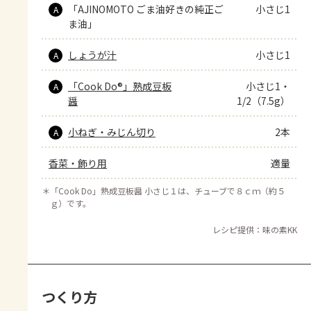
「AJINOMOTO ごま油好きの純正ご
小さじ1
A
ま油」
しょうが汁
小さじ1
A
「Cook Do®」熟成豆板
小さじ1・
A
醤
1/2（7.5g）
小ねぎ・みじん切り
2本
A
香菜・飾り用
適量
＊
「Cook Do」熟成豆板醤 小さじ１は、チューブで８ｃｍ（約５
ｇ）です。
レシピ提供：味の素KK
つくり方