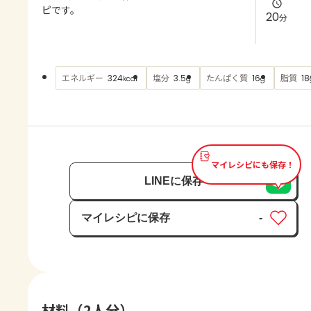
よくあるお問い合わせ
ピです。
20
分
お買い物
エネルギー
塩分
たんぱく質
脂質
324
3.5
16
18
kcal
g
g
AJINOMOTO PARK とは
マイレシピにも保存！
LINEに保存
マイレシピに保存
-
保存済み
材料（2人分）