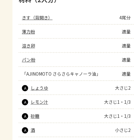
きす（背開き）
4尾分
薄力粉
適量
溶き卵
適量
パン粉
適量
「AJINOMOTO さらさらキャノーラ油」
適量
しょうゆ
大さじ2
A
レモン汁
大さじ1・1/3
A
砂糖
大さじ1・1/3
A
酒
小さじ2
A