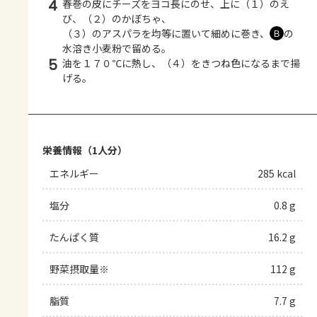
4
春巻の皮にチーズをヨコ長にのせ、上に（１）のえ
び、（２）のかぼちゃ、
（３）のアスパラを均等に置いて細めに巻き、
の
Ｂ
水溶き小麦粉で留める。
5
油を１７０℃に熱し、（４）をきつね色になるまで揚
げる。
栄養情報（1人分）
エネルギー
285 kcal
塩分
0.8 g
たんぱく質
16.2 g
野菜摂取量※
112 g
脂質
7.7 g