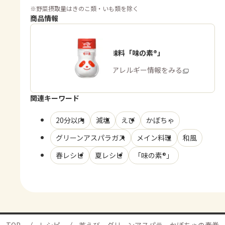
※
野菜摂取量はきのこ類・いも類を除く
商品情報
うま味調味料「味の素®」
商品・アレルギー情報をみる
関連キーワード
20分以内
減塩
えび
かぼちゃ
グリーンアスパラガス
メイン料理
和風
春レシピ
夏レシピ
「味の素®」
TOP
レシピ
芝えび、グリーンアスパラ、かぼちゃの春巻