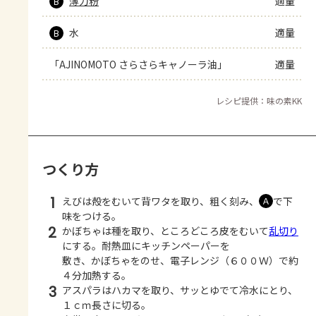
薄力粉
適量
B
水
適量
B
「AJINOMOTO さらさらキャノーラ油」
適量
レシピ提供：味の素KK
つくり方
1
えびは殻をむいて背ワタを取り、粗く刻み、
で下
Ａ
味をつける。
2
かぼちゃは種を取り、ところどころ皮をむいて
乱切り
にする。耐熱皿にキッチンペーパーを
敷き、かぼちゃをのせ、電子レンジ（６００Ｗ）で約
４分加熱する。
3
アスパラはハカマを取り、サッとゆでて冷水にとり、
１ｃｍ長さに切る。