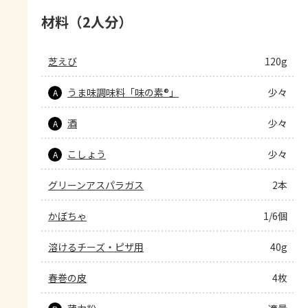
材料（2人分）
芝えび
120g
うま味調味料「味の素®」
少々
A
酒
少々
A
こしょう
少々
A
グリーンアスパラガス
2本
かぼちゃ
1/6個
溶けるチーズ・ピザ用
40g
春巻の皮
4枚