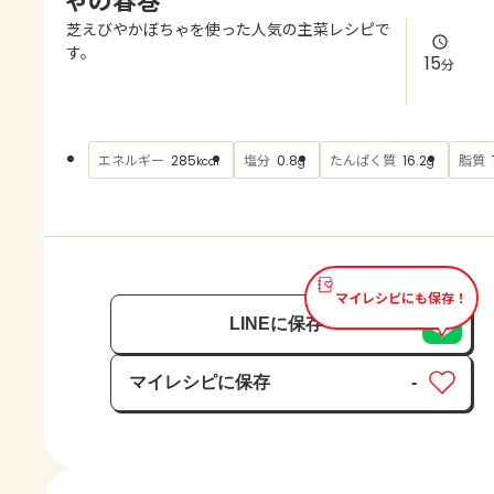
よくあるお問い合わせ
芝えびやかぼちゃを使った人気の主菜レシピで
す。
15
分
お買い物
AJINOMOTO PARK とは
エネルギー
塩分
たんぱく質
脂質
285
0.8
16.2
kcal
g
g
マイレシピにも保存！
LINEに保存
マイレシピに保存
-
保存済み