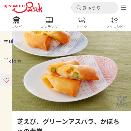
キャンセル
キャンセル
レシピ
コンテンツ
トーク
マイレシピ
レシピ
コンテンツ
ログインするとレシピを保存できます
ログイン
新規登録
材料
人気の食材・レシピ
つくり方
ホーム
きゅうり
なす
トマト
とうもろこし
ピーマン
みょうが
ゴーヤ
コンテンツ
レシピ
トーク
芝えび、グリーンアスパラ、かぼち
ゃの春巻