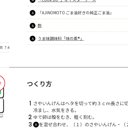
「AJINOMOTO ごま油好きの純正ごま油」
A
酢
A
うま味調味料「味の素®」
A
もっと見る
質
7.4
g
つくり方
！
1
さやいんげんはヘタを切って約３ｃｍ長さに
冷まし、水気をきる。
2
ゆで卵は殻をむき、粗く刻む。
3
を混ぜ合わせ、（１）のさやいんげん・（
Ａ