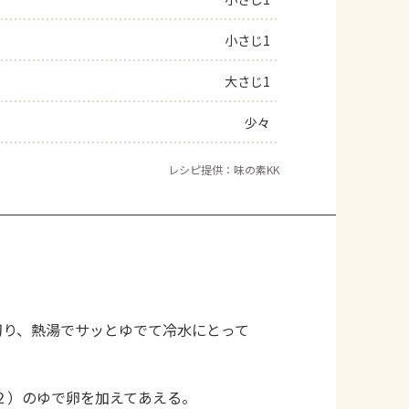
よくあるお問い合わせ
小さじ1
大さじ1
お買い物
少々
AJINOMOTO PARK とは
レシピ提供：味の素KK
切り、熱湯でサッとゆでて冷水にとって
２）のゆで卵を加えてあえる。