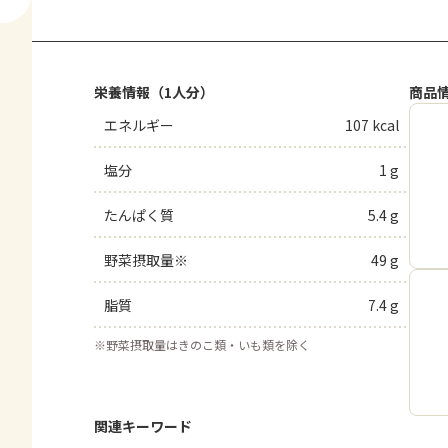
栄養情報（1人分）
商品
エネルギー
107 kcal
塩分
1 g
たんぱく質
5.4 g
野菜摂取量※
49 g
脂質
7.4 g
※
野菜摂取量はきのこ類・いも類を除く
関連キーワード