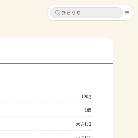
キャンセル
キャンセル
シピ
コンテンツ
ログインするとレシピを保存できます
ログイン
新規登録
レシピ
ホーム
なす
トマト
とうもろこし
ピーマン
みょうが
100g
コンテンツ
1個
レシピ
大さじ2
トーク
小さじ1