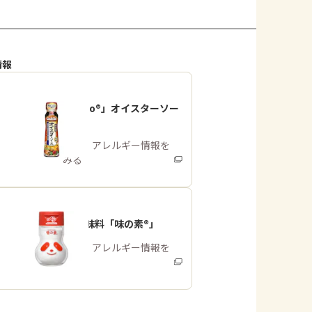
情報
「Cook Do®」オイスターソー
ス
商品・アレルギー情報を
みる
うま味調味料「味の素®」
商品・アレルギー情報を
みる