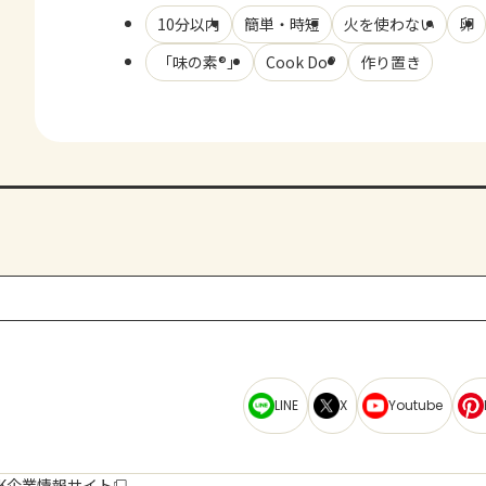
10分以内
簡単・時短
火を使わない
卵
「味の素®」
Cook Do®
作り置き
LINE
X
Youtube
K企業情報サイト