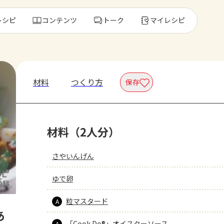
レシピ
コンテンツ
トーク
マイレシピ
レ
材料
つくり方
保存
人気の食材・
材料（2人分）
きゅうり
ゴーヤ
さやいんげん
ゆで卵
粒マスタード
A
あ
「Cook Do®」オイスターソース
A