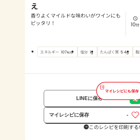
え
香りよくマイルドな味わいがワインにも
ピッタリ！
10
分
エネルギー
塩分
たんぱく質
脂
107
1
5.4
kcal
g
g
マイレシピにも保存
LINEに保存
マイレシピに保存
-
保存済み
このレシピを印刷する