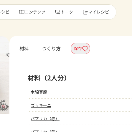
レシピ
コンテンツ
トーク
マイレシピ
レ
材料
つくり方
保存
人気の食材・
材料（2人分）
きゅうり
ゴーヤ
木綿豆腐
ズッキーニ
パプリカ（赤）
パプリカ（黄）