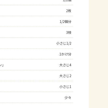
よくあるお問い合わせ
2枚
1/2個分
お買い物
3枝
AJINOMOTO PARK とは
小さじ1/2
1かけ分
ン」
大さじ4
大さじ2
小さじ1
少々