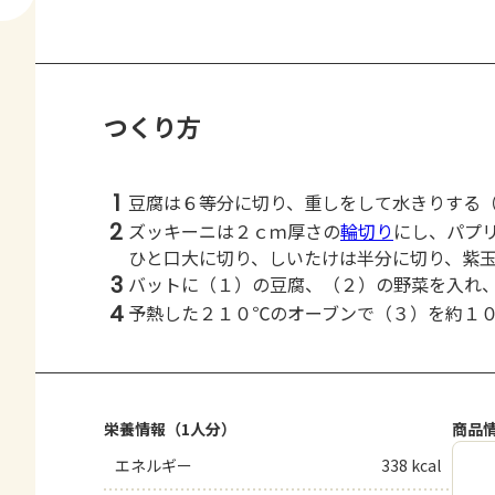
つくり方
1
豆腐は６等分に切り、重しをして水きりする
2
ズッキーニは２ｃｍ厚さの
輪切り
にし、パプ
ひと口大に切り、しいたけは半分に切り、紫
3
バットに（１）の豆腐、（２）の野菜を入れ
4
予熱した２１０℃のオーブンで（３）を約１
栄養情報（1人分）
商品
エネルギー
338 kcal