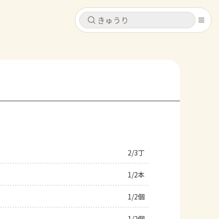
キャンセル
キャンセル
シピ
コンテンツ
ログインするとレシピを保存できます
ログイン
新規登録
レシピ
ホーム
なす
トマト
とうもろこし
ピーマン
みょうが
2/3丁
コンテンツ
1/2本
レシピ
1/2個
トーク
1/2個