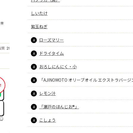
しいたけ
を除
紫玉ねぎ
ローズマリー
A
もっと見る
脂質
29.2
g
ドライタイム
A
おろしにんにく・小
A
「AJINOMOTO オリーブオイル エクストラバージ
A
！
レモン汁
A
「瀬戸のほんじお®」
A
こしょう
A