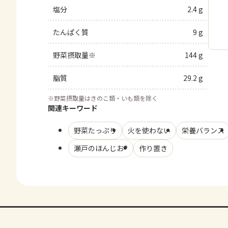
塩分
2.4 g
たんぱく質
9 g
野菜摂取量※
144 g
脂質
29.2 g
※
野菜摂取量はきのこ類・いも類を除く
関連キーワード
野菜たっぷり
火を使わない
栄養バランス
瀬戸のほんじお®
作り置き