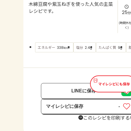
木綿豆腐や紫玉ねぎを使った人気の主菜
レシピです。
25
分
(時間外
く)
エネルギー
塩分
たんぱく質
338
2.4
9
kcal
g
g
マイレシピにも保存
LINEに保存
マイレシピに保存
-
保存済み
このレシピを印刷する