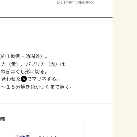
レシピ提供：味の素KK
（約１時間・時間外）。
リカ（黄）、パプリカ（赤）は
玉ねぎはくし形に切る。
、合わせた
でマリネする。
Ａ
０～１５分焼き色がつくまで焼く。
情報