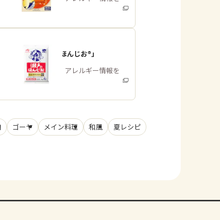
みる
「瀬戸のほんじお®」
商品・アレルギー情報を
みる
肉
ゴーヤ
メイン料理
和風
夏レシピ