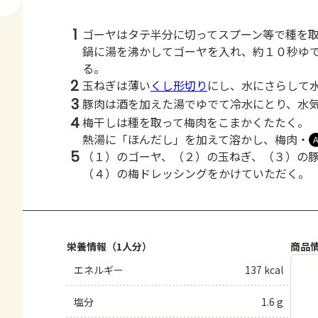
1
ゴーヤはタテ半分に切ってスプーン等で種を
鍋に湯を沸かしてゴーヤを入れ、約１０秒ゆ
る。
2
玉ねぎは薄い
くし形切り
にし、水にさらして
3
豚肉は酒を加えた湯でゆでて冷水にとり、水
4
梅干しは種を取って梅肉をこまかくたたく。
熱湯に「ほんだし」を加えて溶かし、梅肉・
5
（１）のゴーヤ、（２）の玉ねぎ、（３）の
（４）の梅ドレッシングをかけていただく。
栄養情報（1人分）
商品
エネルギー
137 kcal
塩分
1.6 g