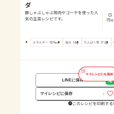
ダ
豚しゃぶしゃぶ用肉やゴーヤを使った人
気の主菜レシピです。
15
分
エネルギー
塩分
たんぱく質
137
1.6
17.2
kcal
g
g
マイレシピにも保存
LINEに保存
マイレシピに保存
-
保存済み
このレシピを印刷する