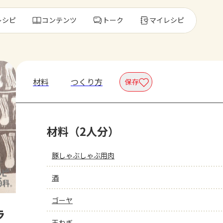
レシピ
コンテンツ
トーク
マイレシピ
レ
材料
つくり方
保存
人気の食材・
材料（2人分）
きゅうり
ゴーヤ
豚しゃぶしゃぶ用肉
酒
ゴーヤ
ラ
玉ねぎ