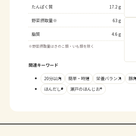
たんぱく質
17.2 g
野菜摂取量※
63 g
脂質
4.6 g
※
野菜摂取量はきのこ類・いも類を除く
関連キーワード
20分以内
簡単・時短
栄養バランス
豚
ほんだし®
瀬戸のほんじお®