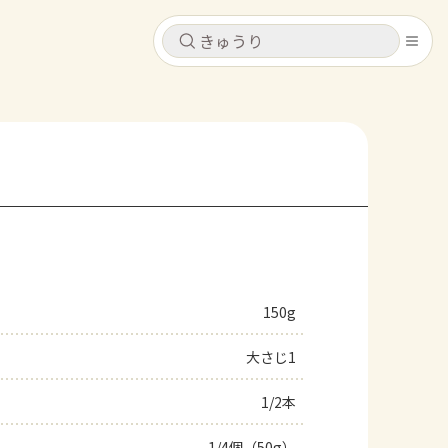
キャンセル
キャンセル
シピ
コンテンツ
ログインするとレシピを保存できます
ログイン
新規登録
レシピ
ホーム
なす
トマト
とうもろこし
ピーマン
みょうが
150g
コンテンツ
大さじ1
レシピ
1/2本
トーク
1/4個（50g）