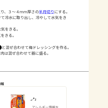
取り、３～４ｍｍ厚さの
半月切り
にする。
でて冷水に取り出し、冷やして水気をき
水気をきる。
気をきる。
と混ぜ合わせて梅ドレッシングを作る。
Ａ
豚肉は混ぜ合わせて器に盛る。
情報
「ほんだし®」
商品・アレルギー情報を