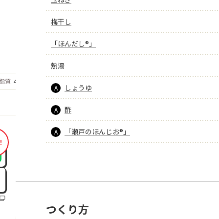
梅干し
「ほんだし®」
熱湯
もっと見る
脂質
4.6
g
しょうゆ
A
酢
A
「瀬戸のほんじお®」
A
！
つくり方