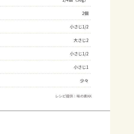
よくあるお問い合わせ
2個
小さじ1/2
お買い物
大さじ2
AJINOMOTO PARK とは
小さじ1/2
小さじ1
少々
レシピ提供：味の素KK