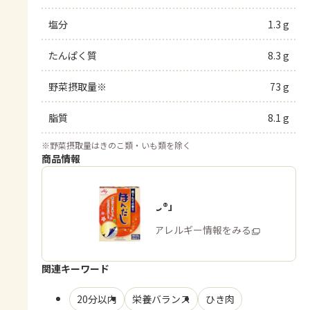
塩分
1.3 g
たんぱく質
8.3 g
野菜摂取量※
73 g
脂質
8.1 g
※
野菜摂取量はきのこ類・いも類を除く
商品情報
「ほんだし®」
商品・アレルギー情報をみる
関連キーワード
20分以内
栄養バランス
ひき肉