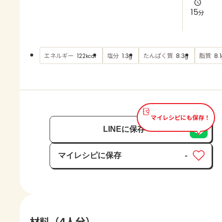
よくあるお問い合わせ
15
分
お買い物
エネルギー
塩分
たんぱく質
脂質
122
1.3
8.3
8.1
kcal
g
g
AJINOMOTO PARK とは
マイレシピにも保存！
LINEに保存
マイレシピに保存
-
保存済み
材料（4人分）