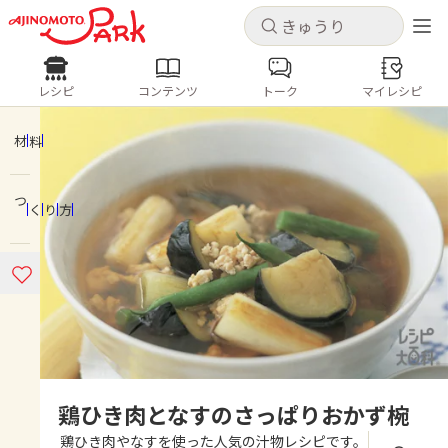
キャンセル
キャンセル
レシピ
コンテンツ
トーク
マイレシピ
レシピ
コンテンツ
ログインするとレシピを保存できます
ログイン
新規登録
材料
人気の食材・レシピ
つくり方
ホーム
きゅうり
なす
トマト
とうもろこし
ピーマン
みょうが
ゴーヤ
コンテンツ
レシピ
トーク
鶏ひき肉となすのさっぱりおかず椀
鶏ひき肉やなすを使った人気の汁物レシピです。