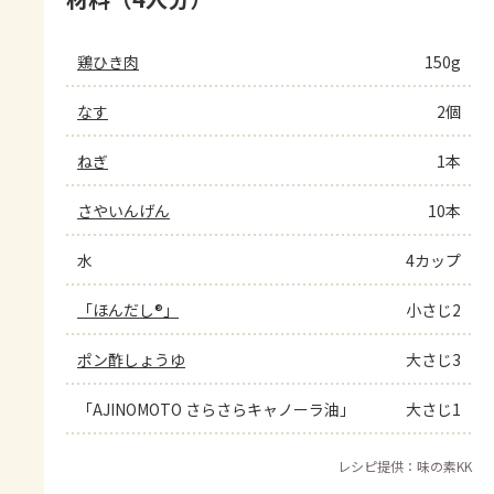
鶏ひき肉
150g
なす
2個
ねぎ
1本
さやいんげん
10本
水
4カップ
「ほんだし®」
小さじ2
ポン酢しょうゆ
大さじ3
「AJINOMOTO さらさらキャノーラ油」
大さじ1
レシピ提供：味の素KK