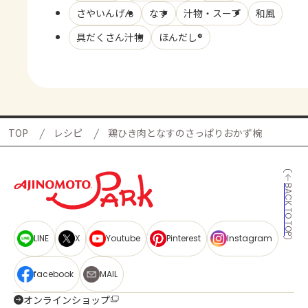
さやいんげん
なす
汁物・スープ
和風
具だくさん汁物
ほんだし®
TOP
レシピ
鶏ひき肉となすのさっぱりおかず椀
BACK TO TOP
LINE
X
Youtube
Pinterest
Instagram
facebook
MAIL
オンラインショップ