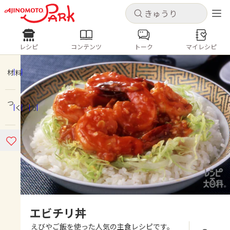
キャンセル
キャンセル
レシピ
コンテンツ
トーク
マイレシピ
レシピ
コンテンツ
ログインするとレシピを保存できます
ログイン
新規登録
材料
人気の食材・レシピ
つくり方
ホーム
きゅうり
なす
トマト
とうもろこし
ピーマン
みょうが
ゴーヤ
コンテンツ
レシピ
トーク
エビチリ丼
えびやご飯を使った人気の主食レシピです。