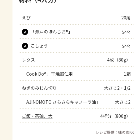
えび
20尾
「瀬戸のほんじお®」
少々
A
こしょう
少々
A
レタス
4枚（80g）
「Cook Do®」干焼蝦仁用
1箱
ねぎのみじん切り
大さじ2・1/2
「AJINOMOTO さらさらキャノーラ油」
大さじ2
ご飯・茶碗、大
4杯分（800g）
レシピ提供：味の素KK