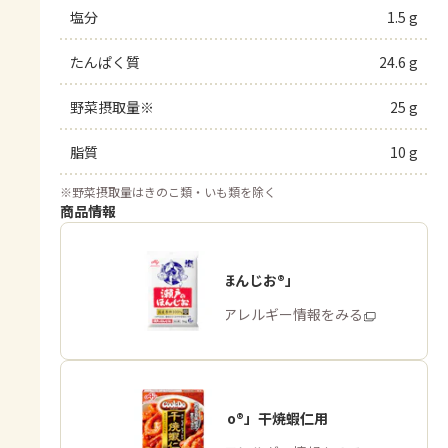
塩分
1.5 g
たんぱく質
24.6 g
野菜摂取量※
25 g
脂質
10 g
※
野菜摂取量はきのこ類・いも類を除く
商品情報
「瀬戸のほんじお®」
商品・アレルギー情報をみる
「Cook Do®」干焼蝦仁用