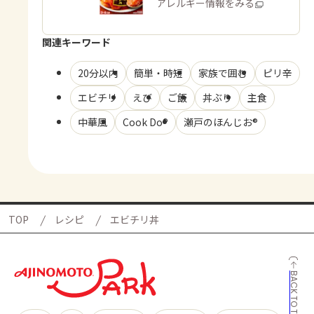
商品・アレルギー情報をみる
関連キーワード
20分以内
簡単・時短
家族で囲む
ピリ辛
エビチリ
えび
ご飯
丼ぶり
主食
中華風
Cook Do®
瀬戸のほんじお®
TOP
レシピ
エビチリ丼
BACK TO TOP