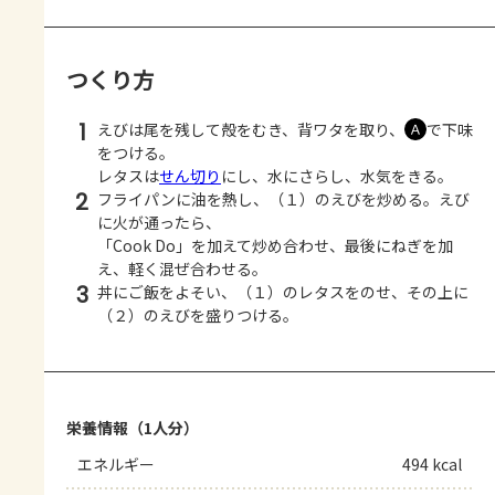
つくり方
1
えびは尾を残して殻をむき、背ワタを取り、
で下味
Ａ
をつける。
レタスは
せん切り
にし、水にさらし、水気をきる。
2
フライパンに油を熱し、（１）のえびを炒める。えび
に火が通ったら、
「Cook Do」を加えて炒め合わせ、最後にねぎを加
え、軽く混ぜ合わせる。
3
丼にご飯をよそい、（１）のレタスをのせ、その上に
（２）のえびを盛りつける。
栄養情報（1人分）
エネルギー
494 kcal