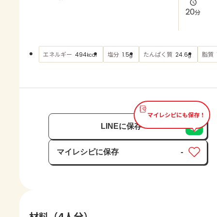
よくあるお問い合わせ
20
分
お買い物
エネルギー
塩分
たんぱく質
脂質
494
1.5
24.6
kcal
g
g
AJINOMOTO PARK とは
マイレシピにも保存！
LINEに保存
マイレシピに保存
-
保存済み
材料（4人分）