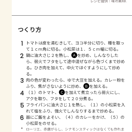
レシピ提供：味の素KK
つくり方
1
トマトは皮を湯むきして、ヨコ半分に切り、種を取っ
て１ｃｍ角に切る。小松菜は１．５ｃｍ幅に切る。
2
鍋に油大さじ２を熱し、
を炒め、しんなりした
Ａ
ら、弱火でフタをして途中混ぜながら色づくまで炒め
る。ひき肉を加えて、中火でほぐすようにして炒め
る。
3
肉の色が変わったら、ゆで大豆を加える。カレー粉を
ふり、焦がさないように炒め、
を加える。
Ｂ
4
（１）のトマト、
を加えて煮立ったら弱火にし、
Ｃ
アクを取り、フタをして２０分煮る。
5
フライパンに油大さじ１を熱し、（１）の小松菜を入
れて塩をふり、強火でしんなりするまで炒める。
6
器にご飯をよそい、（４）のカレーをかけ、（５）の
小松菜をのせる。
＊
ローリエ、赤唐がらし、シナモンスティックはなくても作れま