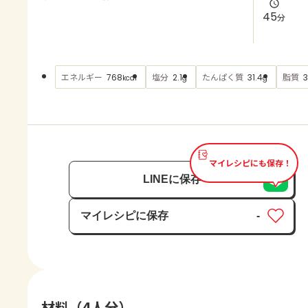
よくあるお問い合わせ
45
分
お買い物
エネルギー
塩分
たんぱく質
脂質
768
2.1
31.4
3
kcal
g
g
AJINOMOTO PARK とは
マイレシピにも保存！
LINEに保存
マイレシピに保存
-
保存済み
材料（4人分）