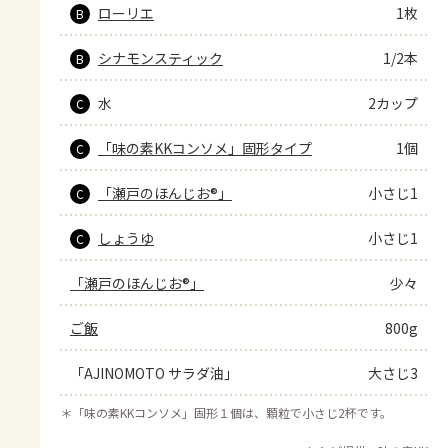
ローリエ
1枚
B
シナモンスティック
1/2本
B
水
2カップ
C
「味の素KKコンソメ」固形タイプ
1個
C
「瀬戸のほんじお®」
小さじ1
C
しょうゆ
小さじ1
C
「瀬戸のほんじお®」
少々
ご飯
800g
「AJINOMOTO サラダ油」
大さじ3
＊
「味の素KKコンソメ」固形１個は、顆粒で小さじ2杯です。