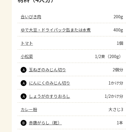
合いびき肉
200g
ゆで大豆・ドライパック缶または水煮
400g
トマト
1個
小松菜
1/2束（200g）
玉ねぎのみじん切り
2個分
A
にんにくのみじん切り
1かけ分
A
しょうがのすりおろし
1/2かけ分
A
カレー粉
大さじ3
赤唐がらし（乾）
1本
B