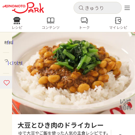
キャンセル
キャンセル
レシピ
コンテンツ
トーク
マイレシピ
レシピ
コンテンツ
ログインするとレシピを保存できます
ログイン
新規登録
材料
人気の食材・レシピ
つくり方
ホーム
きゅうり
なす
トマト
とうもろこし
ピーマン
みょうが
ゴーヤ
コンテンツ
レシピ
トーク
大豆とひき肉のドライカレー
ゆで大豆やご飯を使った人気の主食レシピです。