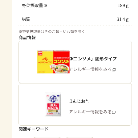
野菜摂取量※
189 g
脂質
31.4 g
※
野菜摂取量はきのこ類・いも類を除く
商品情報
「味の素KKコンソメ」固形タイプ
商品・アレルギー情報をみる
「瀬戸のほんじお®」
商品・アレルギー情報をみる
関連キーワード