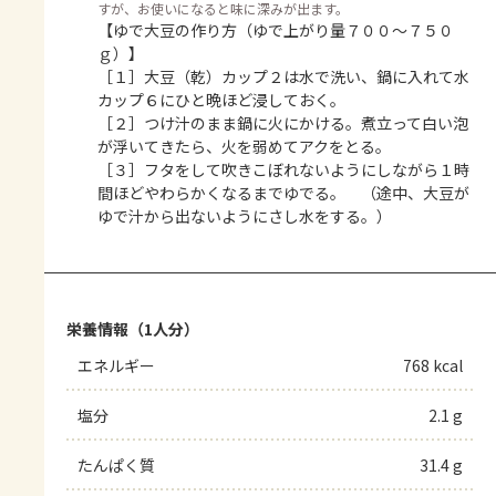
すが、お使いになると味に深みが出ます。
【ゆで大豆の作り方（ゆで上がり量７００～７５０
ｇ）】
［１］大豆（乾）カップ２は水で洗い、鍋に入れて水
カップ６にひと晩ほど浸しておく。
［２］つけ汁のまま鍋に火にかける。煮立って白い泡
が浮いてきたら、火を弱めてアクをとる。
［３］フタをして吹きこぼれないようにしながら１時
間ほどやわらかくなるまでゆでる。 （途中、大豆が
ゆで汁から出ないようにさし水をする。）
栄養情報（1人分）
エネルギー
768 kcal
塩分
2.1 g
たんぱく質
31.4 g