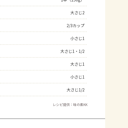
よくあるお問い合わせ
大さじ2
2/3カップ
お買い物
小さじ1
AJINOMOTO PARK とは
大さじ1・1/2
大さじ1
小さじ1
大さじ1/2
レシピ提供：味の素KK