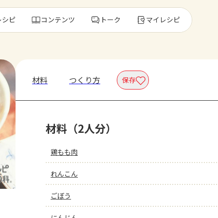
レシピ
コンテンツ
トーク
マイレシピ
レ
材料
つくり方
保存
人気の食材・
材料（2人分）
きゅうり
ゴーヤ
鶏もも肉
れんこん
ごぼう
にんじん