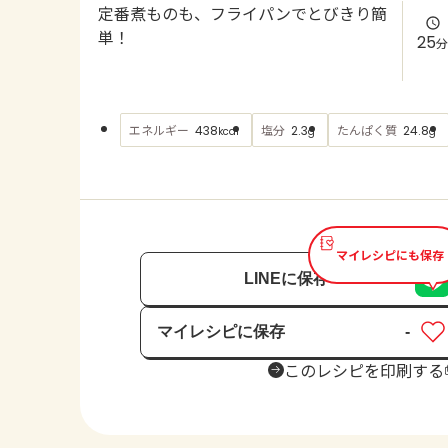
定番煮ものも、フライパンでとびきり簡
単！
25
分
エネルギー
塩分
たんぱく質
438
2.3
24.8
kcal
g
g
マイレシピにも保存
LINEに保存
マイレシピに保存
-
保存済み
このレシピを印刷する