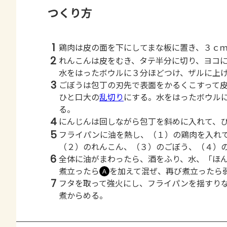
つくり方
1
鶏肉は皮の面を下にしてまな板に置き、３ｃ
2
れんこんは皮をむき、タテ半分に切り、ヨコ
水をはったボウルに３分ほどつけ、ザルに上
3
ごぼうは包丁の刃先で表面をかるくこすって
ひと口大の
乱切り
にする。水をはったボウル
る。
4
にんじんは回しながら包丁を斜めに入れて、
5
フライパンに油を熱し、（１）の鶏肉を入れ
（２）のれんこん、（３）のごぼう、（４）
6
全体に油がまわったら、酒をふり、水、「ほ
煮立ったら
を加えて混ぜ、再び煮立ったら
Ａ
7
フタを取って強火にし、フライパンを揺すり
煮からめる。