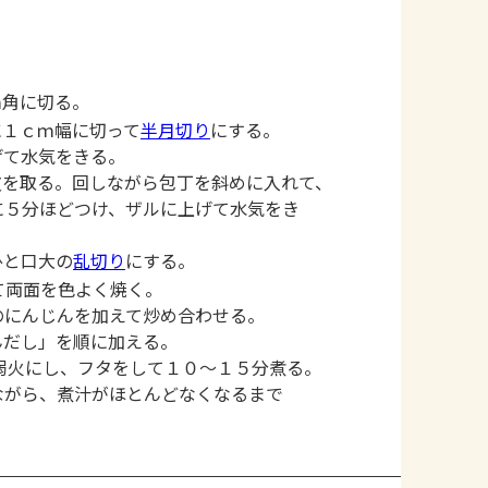
ｍ角に切る。
に１ｃｍ幅に切って
半月切り
にする。
げて水気をきる。
皮を取る。回しながら包丁を斜めに入れて、
に５分ほどつけ、ザルに上げて水気をき
ひと口大の
乱切り
にする。
て両面を色よく焼く。
のにんじんを加えて炒め合わせる。
んだし」を順に加える。
弱火にし、フタをして１０～１５分煮る。
ながら、煮汁がほとんどなくなるまで