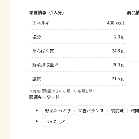
栄養情報（1人分）
商品
エネルギー
438 kcal
塩分
2.3 g
たんぱく質
24.8 g
野菜摂取量※
200 g
脂質
21.5 g
※
野菜摂取量はきのこ類・いも類を除く
関連キーワード
野菜たっぷり
栄養バランス
筑前煮
鶏
ほんだし®