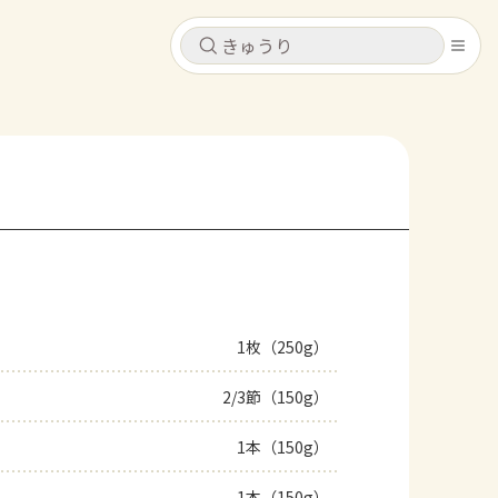
キャンセル
キャンセル
シピ
コンテンツ
ログインするとレシピを保存できます
ログイン
新規登録
レシピ
ホーム
なす
トマト
とうもろこし
ピーマン
みょうが
1枚（250g）
コンテンツ
2/3節（150g）
レシピ
1本（150g）
トーク
1本（150g）