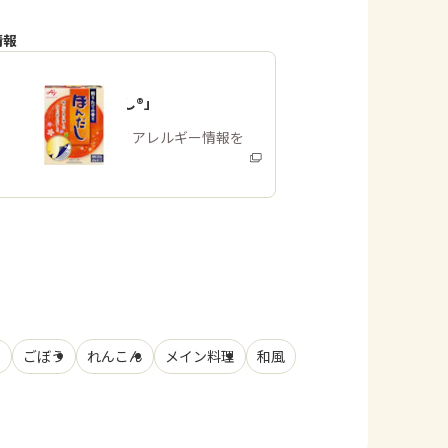
情報
「ほんだし®」
商品・アレルギー情報を
みる
肉
ごぼう
れんこん
メイン料理
和風