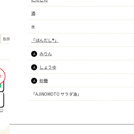
酒
水
もっと見る
脂質
21.5
「ほんだし®」
g
みりん
A
しょうゆ
A
！
砂糖
A
「AJINOMOTO サラダ油」