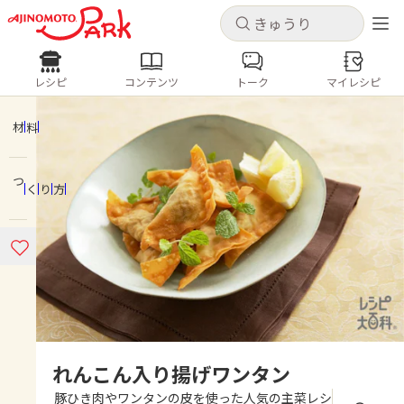
キャンセル
キャンセル
レシピ
コンテンツ
トーク
マイレシピ
レシピ
コンテンツ
ログインするとレシピを保存できます
ログイン
新規登録
材料
人気の食材・レシピ
つくり方
ホーム
きゅうり
なす
トマト
とうもろこし
ピーマン
みょうが
ゴーヤ
コンテンツ
レシピ
トーク
れんこん入り揚げワンタン
豚ひき肉やワンタンの皮を使った人気の主菜レシ