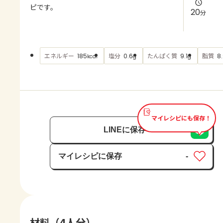
よくあるお問い合わせ
ピです。
20
分
お買い物
エネルギー
塩分
たんぱく質
脂質
185
0.6
9.1
8
kcal
g
g
AJINOMOTO PARK とは
マイレシピにも保存！
LINEに保存
マイレシピに保存
-
保存済み
材料（4人分）