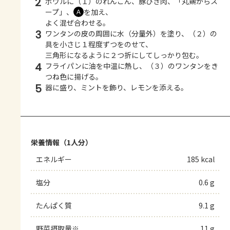
2
ボウルに（１）のれんこん、豚ひき肉、「丸鶏がらス
ープ」、
を加え、
Ａ
よく混ぜ合わせる。
3
ワンタンの皮の周囲に水（分量外）を塗り、（２）の
具を小さじ１程度ずつをのせて、
三角形になるように２つ折にしてしっかり包む。
4
フライパンに油を中温に熱し、（３）のワンタンをき
つね色に揚げる。
5
器に盛り、ミントを飾り、レモンを添える。
栄養情報（1人分）
エネルギー
185 kcal
塩分
0.6 g
たんぱく質
9.1 g
野菜摂取量※
11 g