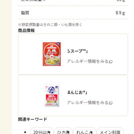
脂質
8.9 g
※
野菜摂取量はきのこ類・いも類を除く
商品情報
「丸鶏がらスープ™」
商品・アレルギー情報をみる
「瀬戸のほんじお®」
商品・アレルギー情報をみる
関連キーワード
20分以内
ひき肉
れんこん
メイン料理