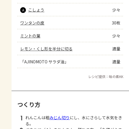
こしょう
少々
A
ワンタンの皮
30枚
ミントの葉
少々
レモン・くし形を半分に切る
適量
「AJINOMOTO サラダ油」
適量
レシピ提供：味の素KK
つくり方
1
れんこんは粗
みじん切り
にし、水にさらして水気をき
る。