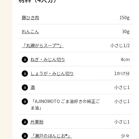
豚ひき肉
150g
れんこん
30g
「丸鶏がらスープ™」
小さじ1/2
ねぎ・みじん切り
4cm
A
しょうが・みじん切り
1かけ分
A
酒
小さじ1
A
「AJINOMOTO ごま油好きの純正ご
小さじ1
A
ま油」
片栗粉
小さじ1
A
「瀬戸のほんじお®」
少々
A