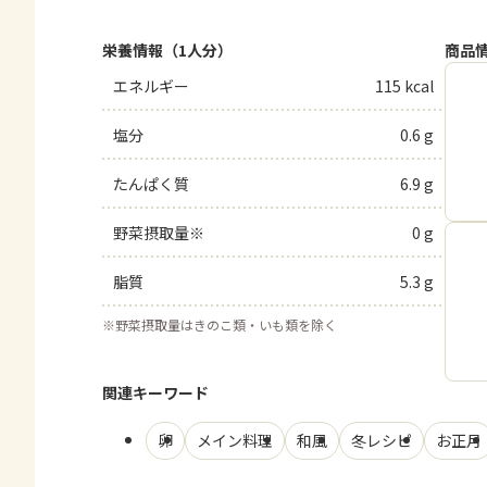
栄養情報（1人分）
商品
エネルギー
115 kcal
塩分
0.6 g
たんぱく質
6.9 g
野菜摂取量※
0 g
脂質
5.3 g
※
野菜摂取量はきのこ類・いも類を除く
関連キーワード
卵
メイン料理
和風
冬レシピ
お正月