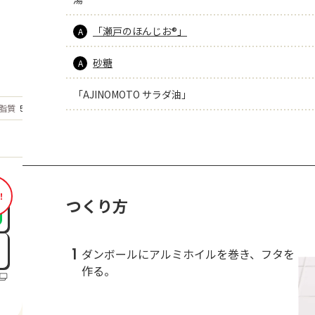
「瀬戸のほんじお®」
A
砂糖
A
「AJINOMOTO サラダ油」
もっと見る
脂質
5.3
g
！
つくり方
1
ダンボールにアルミホイルを巻き、フタを
作る。