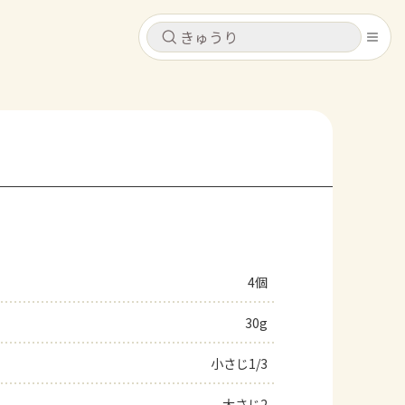
キャンセル
キャンセル
シピ
コンテンツ
ログインするとレシピを保存できます
ログイン
新規登録
レシピ
ホーム
なす
トマト
とうもろこし
ピーマン
みょうが
4個
コンテンツ
30g
レシピ
小さじ1/3
トーク
大さじ2