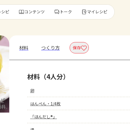
レシピ
コンテンツ
トーク
マイレシピ
レ
材料
つくり方
保存
人気の食材・
材料（4人分）
きゅうり
ゴーヤ
卵
はんぺん・1/4枚
「ほんだし®」
湯