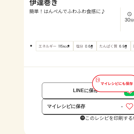
伊達巻き
簡単！はんぺんでふわふわ食感に♪
30
分
エネルギー
塩分
たんぱく質
115
0.6
6.9
kcal
g
g
マイレシピにも保存
LINEに保存
マイレシピに保存
-
保存済み
このレシピを印刷する