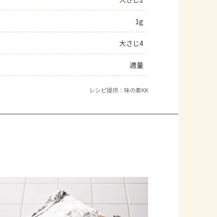
よくあるお問い合わせ
1g
大さじ4
お買い物
適量
AJINOMOTO PARK とは
レシピ提供：味の素KK