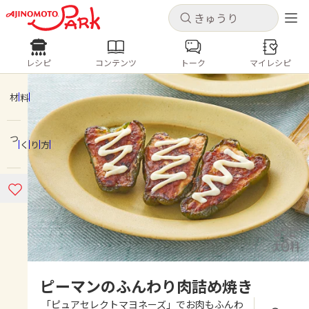
キャンセル
キャンセル
レシピ
コンテンツ
トーク
マイレシピ
レシピ
コンテンツ
ログインするとレシピを保存できます
ログイン
新規登録
材料
人気の食材・レシピ
つくり方
ホーム
きゅうり
なす
トマト
とうもろこし
ピーマン
みょうが
ゴーヤ
コンテンツ
レシピ
トーク
ピーマンのふんわり肉詰め焼き
「ピュアセレクトマヨネーズ」でお肉もふんわ