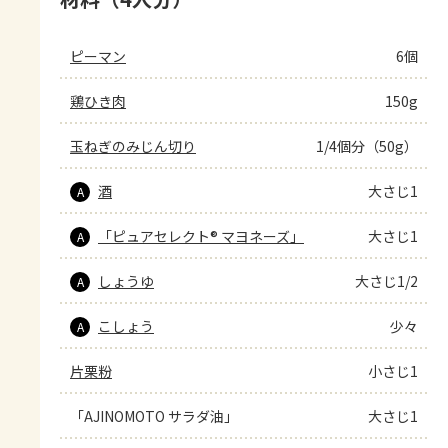
ピーマン
6個
鶏ひき肉
150g
玉ねぎのみじん切り
1/4個分（50g）
酒
大さじ1
A
「ピュアセレクト® マヨネーズ」
大さじ1
A
しょうゆ
大さじ1/2
A
こしょう
少々
A
片栗粉
小さじ1
「AJINOMOTO サラダ油」
大さじ1