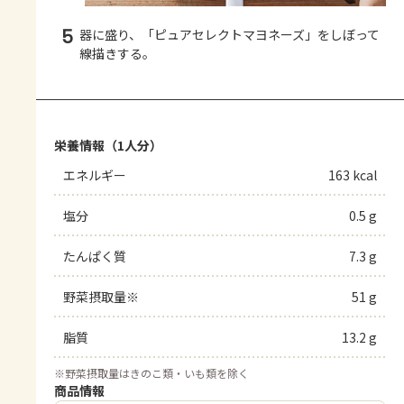
5
器に盛り、「ピュアセレクトマヨネーズ」をしぼって
線描きする。
栄養情報（1人分）
エネルギー
163 kcal
塩分
0.5 g
たんぱく質
7.3 g
野菜摂取量※
51 g
脂質
13.2 g
※
野菜摂取量はきのこ類・いも類を除く
商品情報