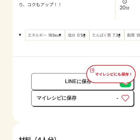
よくあるお問い合わせ
り、コクもアップ！！
20
分
お買い物
エネルギー
塩分
たんぱく質
脂質
163
0.5
7.3
13
kcal
g
g
AJINOMOTO PARK とは
マイレシピにも保存！
LINEに保存
マイレシピに保存
-
保存済み
材料（4人分）