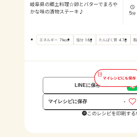
岐阜県の郷土料理☆卵とバターでまろや
かな味の漬物ステーキ♪
5
分
エネルギー
塩分
たんぱく質
脂
71
1.6
4.7
kcal
g
g
マイレシピにも保存
LINEに保存
マイレシピに保存
-
保存済み
このレシピを印刷する