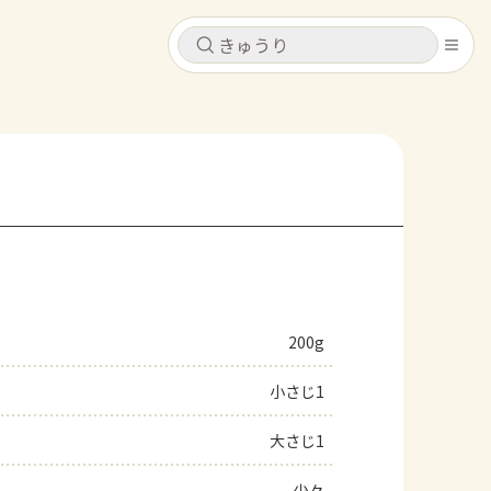
キャンセル
キャンセル
シピ
コンテンツ
ログインするとレシピを保存できます
ログイン
新規登録
レシピ
ホーム
なす
トマト
とうもろこし
ピーマン
みょうが
200g
コンテンツ
小さじ1
レシピ
大さじ1
トーク
少々