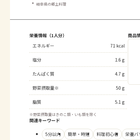
＊
岐阜県の郷土料理
栄養情報（1人分）
商品
エネルギー
71 kcal
塩分
1.6 g
たんぱく質
4.7 g
野菜摂取量※
50 g
脂質
5.1 g
※
野菜摂取量はきのこ類・いも類を除く
関連キーワード
5分以内
簡単・時短
料理初心者
栄養バ