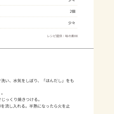
よくあるお問い合わせ
2個
少々
お買い物
レシピ提供：味の素KK
AJINOMOTO PARK とは
で洗い、水気をしぼり、「ほんだし」をも
く。
でじっくり焼きつける。
卵を流し入れる。半熟になったら火を止