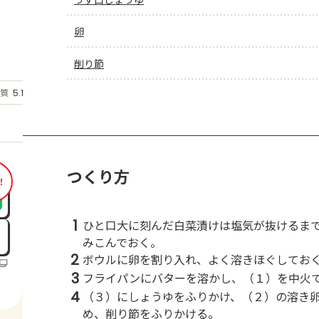
卵
削り節
もっと見る
質
5.1
g
つくり方
！
1
ひと口大に刻んだ白菜漬けは塩気が抜けるま
みこんでおく。
2
ボウルに卵を割り入れ、よく溶きほぐしてお
3
フライパンにバターを溶かし、（１）を中火
4
（３）にしょうゆをふりかけ、（２）の溶き
め、削り節をふりかける。