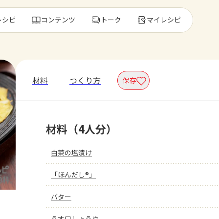
レシピ
コンテンツ
トーク
マイレシピ
レ
材料
つくり方
保存
人気の食材・
材料（4人分）
きゅうり
ゴーヤ
白菜の塩漬け
「ほんだし®」
バター
うす口しょうゆ