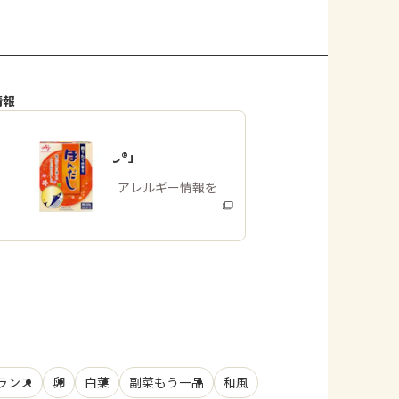
情報
「ほんだし®」
商品・アレルギー情報を
みる
ランス
卵
白菜
副菜もう一品
和風