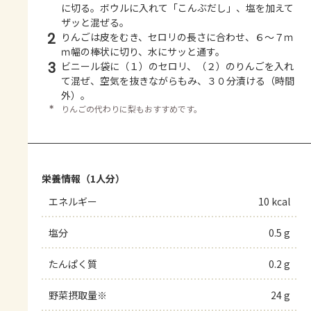
に切る。ボウルに入れて「こんぶだし」、塩を加えて
ザッと混ぜる。
2
りんごは皮をむき、セロリの長さに合わせ、６～７ｍ
ｍ幅の棒状に切り、水にサッと通す。
3
ビニール袋に（１）のセロリ、（２）のりんごを入れ
て混ぜ、空気を抜きながらもみ、３０分漬ける（時間
外）。
＊
りんごの代わりに梨もおすすめです。
栄養情報（1人分）
エネルギー
10 kcal
塩分
0.5 g
たんぱく質
0.2 g
野菜摂取量※
24 g