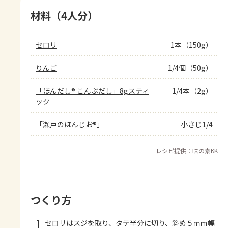
材料（4人分）
セロリ
1本（150g）
りんご
1/4個（50g）
「ほんだし® こんぶだし」8gスティ
1/4本（2g）
ック
「瀬戸のほんじお®」
小さじ1/4
レシピ提供：味の素KK
つくり方
1
セロリはスジを取り、タテ半分に切り、斜め５ｍｍ幅