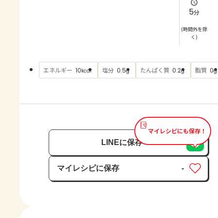
よくあるお問い合わせ
5
分
お買い物
(時間外を除
く)
AJINOMOTO PARK とは
エネルギー
塩分
たんぱく質
脂質
10
0.5
0.2
0
kcal
g
g
g
マイレシピにも保存！
LINEに保存
マイレシピに保存
-
保存済み