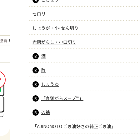
セロリ
しょうが・小･せん切り
もっと見る
脂質
5
赤唐がらし・小口切り
g
酒
B
酢
B
！
しょうゆ
B
「丸鶏がらスープ™」
B
砂糖
B
「AJINOMOTO ごま油好きの純正ごま油」