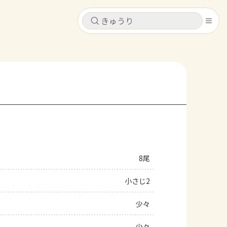
キャンセル
キャンセル
シピ
コンテンツ
ログインするとレシピを保存できます
ログイン
新規登録
レシピ
ホーム
なす
トマト
とうもろこし
ピーマン
みょうが
8尾
コンテンツ
小さじ2
レシピ
少々
トーク
少々