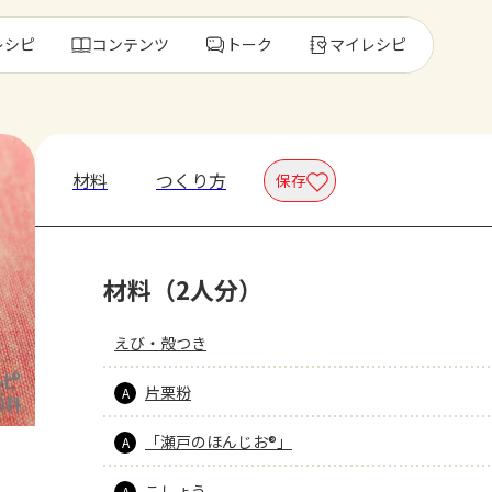
レシピ
コンテンツ
トーク
マイレシピ
レ
材料
つくり方
保存
人気の食材・
材料（2人分）
きゅうり
ゴーヤ
えび・殻つき
片栗粉
A
「瀬戸のほんじお®」
A
こしょう
A