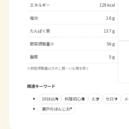
エネルギー
129 kcal
塩分
1.6 g
たんぱく質
13.7 g
野菜摂取量※
56 g
脂質
5 g
※
野菜摂取量はきのこ類・いも類を除く
関連キーワード
10分以内
料理初心者
えび
セロリ
メ
瀬戸のほんじお®