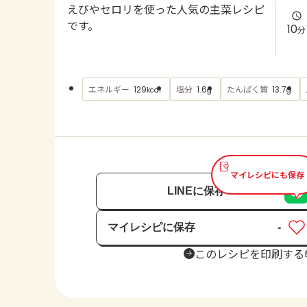
えびやセロリを使った人気の主菜レシピ
です。
10
分
エネルギー
塩分
たんぱく質
129
1.6
13.7
kcal
g
g
マイレシピにも保存
LINEに保存
マイレシピに保存
-
保存済み
このレシピを印刷する