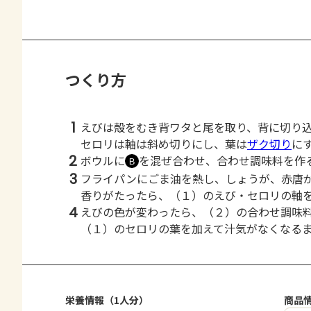
つくり方
1
えびは殻をむき背ワタと尾を取り、背に切り
セロリは軸は斜め切りにし、葉は
ザク切り
に
2
ボウルに
を混ぜ合わせ、合わせ調味料を作
Ｂ
3
フライパンにごま油を熱し、しょうが、赤唐
香りがたったら、（１）のえび・セロリの軸
4
えびの色が変わったら、（２）の合わせ調味
（１）のセロリの葉を加えて汁気がなくなる
栄養情報（1人分）
商品