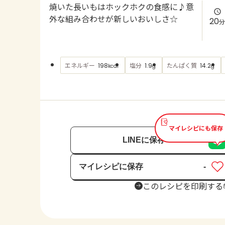
焼いた長いもはホックホクの食感に♪意
外な組み合わせが新しいおいしさ☆
20
分
エネルギー
塩分
たんぱく質
198
1.9
14.2
kcal
g
g
マイレシピにも保存
LINEに保存
マイレシピに保存
-
保存済み
このレシピを印刷する