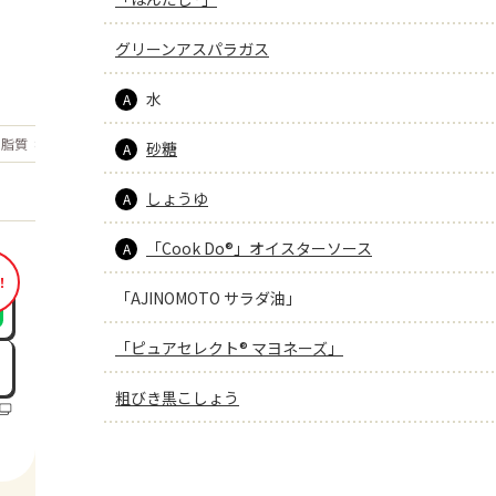
グリーンアスパラガス
水
A
もっと見る
脂質
8.5
砂糖
g
A
しょうゆ
A
「Cook Do®」オイスターソース
A
！
「AJINOMOTO サラダ油」
「ピュアセレクト® マヨネーズ」
粗びき黒こしょう