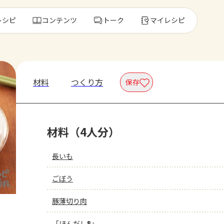
レシピ
コンテンツ
トーク
マイレシピ
レ
材料
つくり方
保存
人気の食材・
材料（4人分）
きゅうり
ゴーヤ
長いも
ごぼう
豚薄切り肉
「ほんだし®」