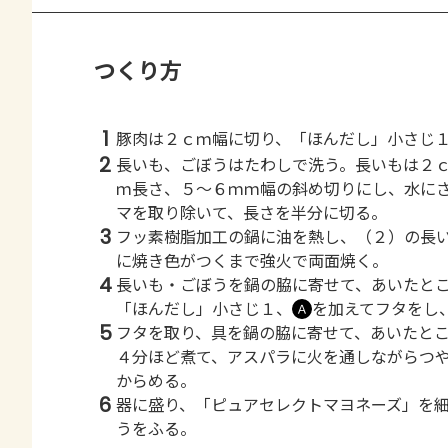
つくり方
1
豚肉は２ｃｍ幅に切り、「ほんだし」小さじ
2
長いも、ごぼうはたわしで洗う。長いもは２
ｍ長さ、５～６ｍｍ幅の斜め切りにし、水に
マを取り除いて、長さを半分に切る。
3
フッ素樹脂加工の鍋に油を熱し、（２）の長
に焼き色がつくまで強火で両面焼く。
4
長いも・ごぼうを鍋の脇に寄せて、あいたと
「ほんだし」小さじ１、
を加えてフタをし
Ａ
5
フタを取り、具を鍋の脇に寄せて、あいたと
４分ほど煮て、アスパラに火を通しながらつ
からめる。
6
器に盛り、「ピュアセレクトマヨネーズ」を
うをふる。