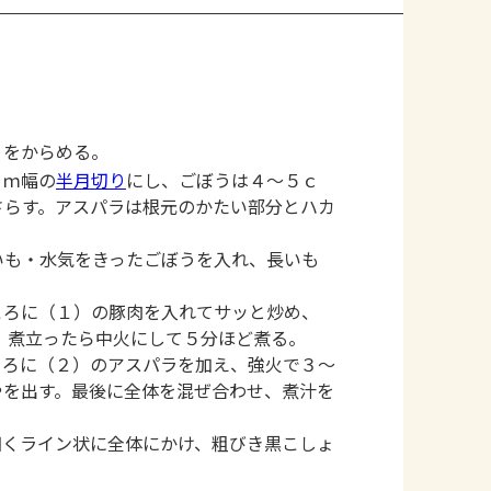
１をからめる。
ｃｍ幅の
半月切り
にし、ごぼうは４～５ｃ
さらす。アスパラは根元のかたい部分とハカ
いも・水気をきったごぼうを入れ、長いも
ころに（１）の豚肉を入れてサッと炒め、
、煮立ったら中火にして５分ほど煮る。
ころに（２）のアスパラを加え、強火で３～
やを出す。最後に全体を混ぜ合わせ、煮汁を
細くライン状に全体にかけ、粗びき黒こしょ