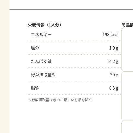
栄養情報（1人分）
商品
エネルギー
198 kcal
塩分
1.9 g
たんぱく質
14.2 g
野菜摂取量※
30 g
脂質
8.5 g
※
野菜摂取量はきのこ類・いも類を除く