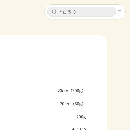
キャンセル
キャンセル
シピ
コンテンツ
ログインするとレシピを保存できます
ログイン
新規登録
レシピ
ホーム
なす
トマト
とうもろこし
ピーマン
みょうが
20cm（300g）
コンテンツ
20cm（60g）
レシピ
200g
トーク
小さじ2