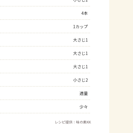
よくあるお問い合わせ
4本
1カップ
お買い物
大さじ1
AJINOMOTO PARK とは
大さじ1
大さじ1
小さじ2
適量
少々
レシピ提供：味の素KK