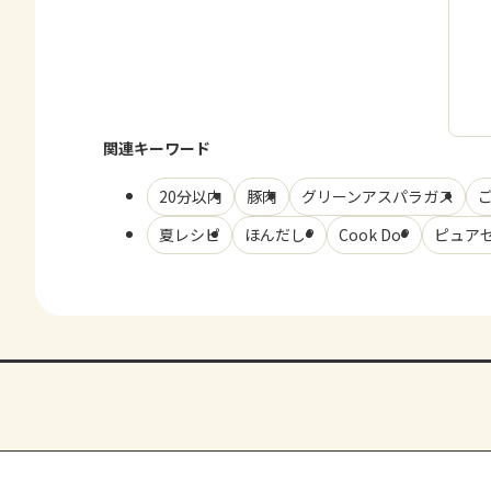
関連キーワード
20分以内
豚肉
グリーンアスパラガス
夏レシピ
ほんだし®
Cook Do®
ピュア