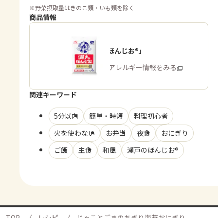
※
野菜摂取量はきのこ類・いも類を除く
商品情報
「瀬戸のほんじお®」
商品・アレルギー情報をみる
関連キーワード
5分以内
簡単・時短
料理初心者
火を使わない
お弁当
夜食
おにぎり
ご飯
主食
和風
瀬戸のほんじお®
TOP
レシピ
じゃことごまのちぎり海苔おにぎり