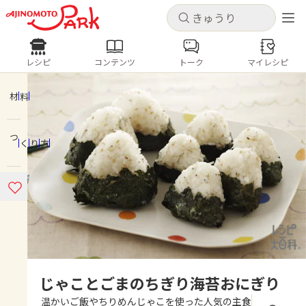
キャンセル
キャンセル
レシピ
コンテンツ
トーク
マイレシピ
レシピ
コンテンツ
ログインするとレシピを保存できます
ログイン
新規登録
材料
人気の食材・レシピ
つくり方
ホーム
きゅうり
なす
トマト
とうもろこし
ピーマン
みょうが
ゴーヤ
コンテンツ
レシピ
トーク
じゃことごまのちぎり海苔おにぎり
温かいご飯やちりめんじゃこを使った人気の主食