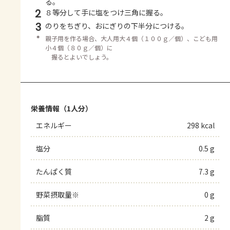
る。
2
８等分して手に塩をつけ三角に握る。
3
のりをちぎり、おにぎりの下半分につける。
＊
親子用を作る場合、大人用大４個（１００ｇ／個）、こども用
小４個（８０ｇ／個）に
握るとよいでしょう。
栄養情報（1人分）
エネルギー
298 kcal
塩分
0.5 g
たんぱく質
7.3 g
野菜摂取量※
0 g
脂質
2 g