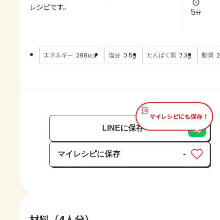
よくあるお問い合わせ
レシピです。
5
分
お買い物
エネルギー
塩分
たんぱく質
脂質
298
0.5
7.3
2
kcal
g
g
AJINOMOTO PARK とは
マイレシピにも保存！
LINEに保存
マイレシピに保存
-
保存済み
材料（4人分）