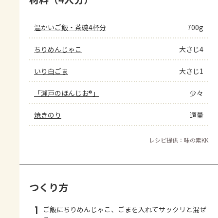
温かいご飯・茶碗4杯分
700g
ちりめんじゃこ
大さじ4
いり白ごま
大さじ1
「瀬戸のほんじお®」
少々
焼きのり
適量
レシピ提供：味の素KK
つくり方
1
ご飯にちりめんじゃこ、ごまを入れてサックリと混ぜ