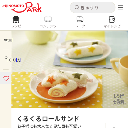
キャンセル
キャンセル
レシピ
コンテンツ
トーク
マイレシピ
レシピ
コンテンツ
ログインするとレシピを保存できます
ログイン
新規登録
材料
人気の食材・レシピ
つくり方
ホーム
きゅうり
なす
トマト
とうもろこし
ピーマン
みょうが
ゴーヤ
コンテンツ
レシピ
トーク
くるくるロールサンド
お子様にも大人気☆見た目も可愛い