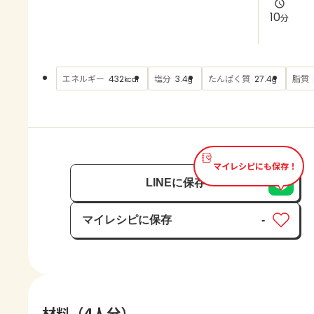
よくあるお問い合わせ
10
分
お買い物
エネルギー
塩分
たんぱく質
脂質
432
3.4
27.4
kcal
g
g
AJINOMOTO PARK とは
マイレシピにも保存！
LINEに保存
マイレシピに保存
-
保存済み
材料（4人分）