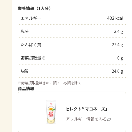
栄養情報（1人分）
エネルギー
432 kcal
塩分
3.4 g
たんぱく質
27.4 g
野菜摂取量※
0 g
脂質
24.6 g
※
野菜摂取量はきのこ類・いも類を除く
商品情報
「ピュアセレクト® マヨネーズ」
商品・アレルギー情報をみる