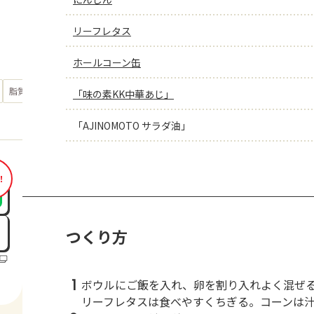
リーフレタス
ホールコーン缶
もっと見る
脂質
60.2
「味の素KK中華あじ」
g
「AJINOMOTO サラダ油」
！
つくり方
1
ボウルにご飯を入れ、卵を割り入れよく混ぜ
リーフレタスは食べやすくちぎる。コーンは