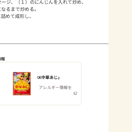
セージ、（１）のにんじんを入れて炒め、
になるまで炒める。
に詰めて成形し、
。
情報
「味の素KK中華あじ」
商品・アレルギー情報を
みる