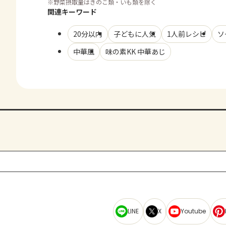
※
野菜摂取量はきのこ類・いも類を除く
関連キーワード
20分以内
子どもに人気
1人前レシピ
ソ
中華風
味の素KK 中華あじ
LINE
X
Youtube