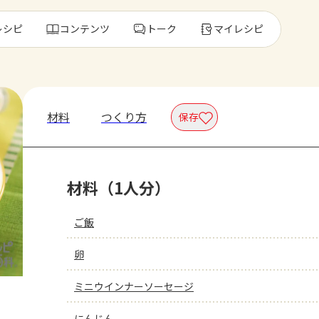
レシピ
コンテンツ
トーク
マイレシピ
レ
材料
つくり方
保存
人気の食材・
材料（1人分）
きゅうり
ゴーヤ
ご飯
卵
ミニウインナーソーセージ
にんじん