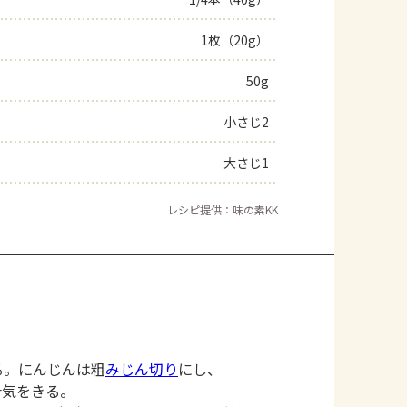
よくあるお問い合わせ
1枚（20g）
50g
お買い物
小さじ2
AJINOMOTO PARK とは
大さじ1
レシピ提供：味の素KK
る。にんじんは粗
みじん切り
にし、
汁気をきる。