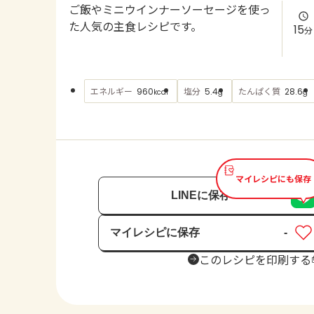
ご飯やミニウインナーソーセージを使っ
た人気の主食レシピです。
15
分
エネルギー
塩分
たんぱく質
960
5.4
28.6
kcal
g
g
マイレシピにも保存
LINEに保存
マイレシピに保存
-
保存済み
このレシピを印刷する