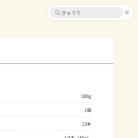
キャンセル
キャンセル
シピ
コンテンツ
ログインするとレシピを保存できます
ログイン
新規登録
レシピ
ホーム
なす
トマト
とうもろこし
ピーマン
みょうが
180g
コンテンツ
1個
レシピ
13本
トーク
1/4本（40g）