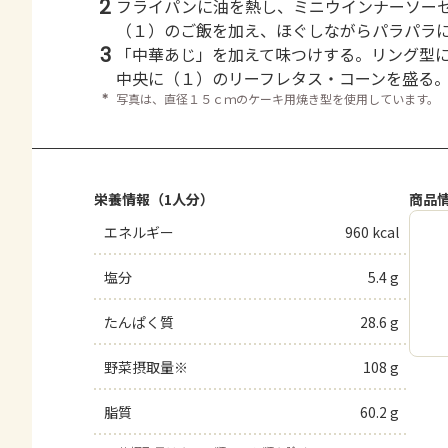
2
フライパンに油を熱し、ミニウインナーソー
（１）のご飯を加え、ほぐしながらパラパラ
3
「中華あじ」を加えて味つけする。リング型
中央に（１）のリーフレタス・コーンを盛る
＊
写真は、直径１５ｃｍのケーキ用焼き型を使用しています。
栄養情報（1人分）
商品
エネルギー
960 kcal
塩分
5.4 g
たんぱく質
28.6 g
野菜摂取量※
108 g
脂質
60.2 g