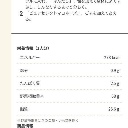
ウルに入れ、「ほんだし」、塩を加えて全体によくま
ぶし、しんなりするまで５分おく。
2
「ピュアセレクトマヨネーズ」、ごまを加えてあえ
る。
栄養情報（1人分）
エネルギー
278 kcal
塩分
0.9 g
たんぱく質
2.5 g
野菜摂取量※
68 g
脂質
26.6 g
※
野菜摂取量はきのこ類・いも類を除く
商品情報