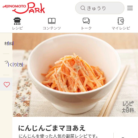
キャンセル
キャンセル
レシピ
コンテンツ
トーク
マイレシピ
レシピ
コンテンツ
ログインするとレシピを保存できます
ログイン
新規登録
材料
人気の食材・レシピ
つくり方
ホーム
きゅうり
なす
トマト
とうもろこし
ピーマン
みょうが
ゴーヤ
コンテンツ
レシピ
トーク
にんじんごまマヨあえ
にんじんを使った人気の副菜レシピです。