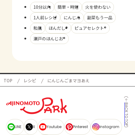
10分以内
簡単・時短
火を使わない
1人前レシピ
にんじん
副菜もう一品
和風
ほんだし®
ピュアセレクト®
瀬戸のほんじお®
TOP
レシピ
にんじんごまマヨあえ
BACK TO TOP
LINE
X
Youtube
Pinterest
Instagram