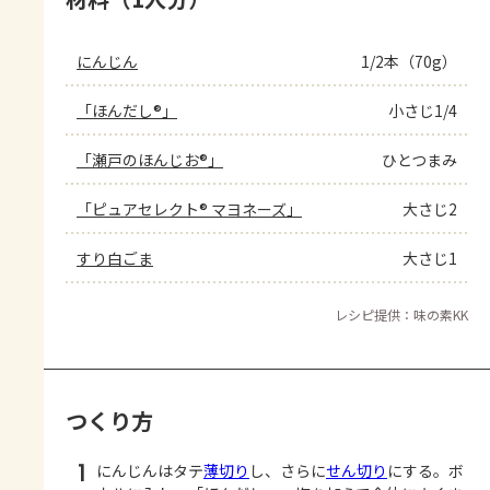
にんじん
1/2本（70g）
「ほんだし®」
小さじ1/4
「瀬戸のほんじお®」
ひとつまみ
「ピュアセレクト® マヨネーズ」
大さじ2
すり白ごま
大さじ1
レシピ提供：味の素KK
つくり方
1
にんじんはタテ
薄切り
し、さらに
せん切り
にする。ボ