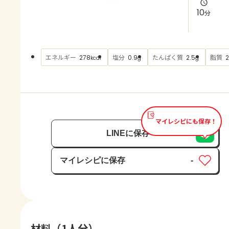
よくあるお問い合わせ
10
分
お買い物
エネルギー
塩分
たんぱく質
脂質
278
0.9
2.5
2
kcal
g
g
AJINOMOTO PARK とは
マイレシピにも保存！
LINEに保存
マイレシピに保存
-
保存済み
材料（1人分）