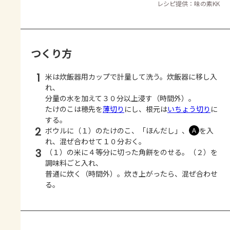
レシピ提供：味の素KK
つくり方
1
米は炊飯器用カップで計量して洗う。炊飯器に移し入
れ、
分量の水を加えて３０分以上浸す（時間外）。
たけのこは穂先を
薄切り
にし、根元は
いちょう切り
に
する。
2
ボウルに（１）のたけのこ、「ほんだし」、
を入
Ａ
れ、混ぜ合わせて１０分おく。
3
（１）の米に４等分に切った角餅をのせる。（２）を
調味料ごと入れ、
普通に炊く（時間外）。炊き上がったら、混ぜ合わせ
る。