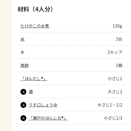
材料（4人分）
たけのこの水煮
120g
米
2合
水
2カップ
角餅
1個
「ほんだし®」
小さじ1
酒
大さじ2
A
うす口しょうゆ
大さじ1・1/2
A
「瀬戸のほんじお®」
小さじ1/3
A