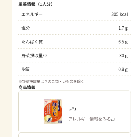
栄養情報（1人分）
エネルギー
305 kcal
塩分
1.7 g
たんぱく質
6.5 g
野菜摂取量※
30 g
脂質
0.8 g
※
野菜摂取量はきのこ類・いも類を除く
商品情報
「ほんだし®」
商品・アレルギー情報をみる