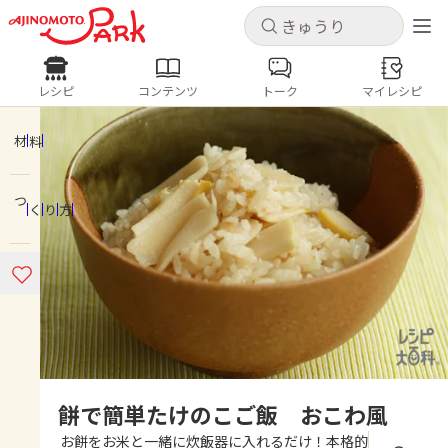
キャンセル
キャンセル
レシピ
コンテンツ
トーク
マイレシピ
レシピ
コンテンツ
ログインするとレシピを保存できます
ログイン
新規登録
材料
人気の食材・レシピ
つくり方
ホーム
きゅうり
なす
トマト
とうもろこし
ピーマン
みょうが
ゴーヤ
コンテンツ
レシピ
トーク
餅で簡単たけのこご飯 おこわ風
お餅をお米と一緒に炊飯器に入れるだけ！本格的