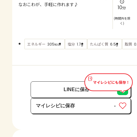
よくあるお問い合わせ
なおこわが、手軽に作れます♪
10
分
お買い物
(時間外を除
く)
AJINOMOTO PARK とは
エネルギー
塩分
たんぱく質
脂質
305
1.7
6.5
0
kcal
g
g
マイレシピにも保存！
LINEに保存
マイレシピに保存
-
保存済み