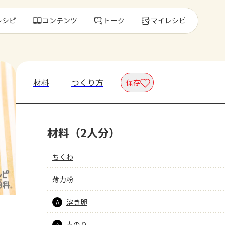
レシピ
コンテンツ
トーク
マイレシピ
レ
材料
つくり方
保存
人気の食材・
材料（2人分）
きゅうり
ゴーヤ
ちくわ
薄力粉
溶き卵
A
青のり
A