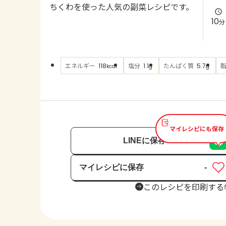
ちくわを使った人気の副菜レシピです。
10
分
エネルギー
塩分
たんぱく質
118
1.1
5.7
kcal
g
g
マイレシピにも保存
LINEに保存
マイレシピに保存
-
保存済み
このレシピを印刷する