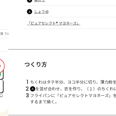
しょうゆ
A
「ピュアセレクト® マヨネーズ」
もっと見る
脂質
7.6
g
つくり方
！
1
ちくわはタテ半分、ヨコ半分に切り、薄力粉
2
を混ぜ合わせ、衣を作り、（１）のちくわ
Ａ
3
フライパンに「ピュアセレクトマヨネーズ」
するまで焼く。