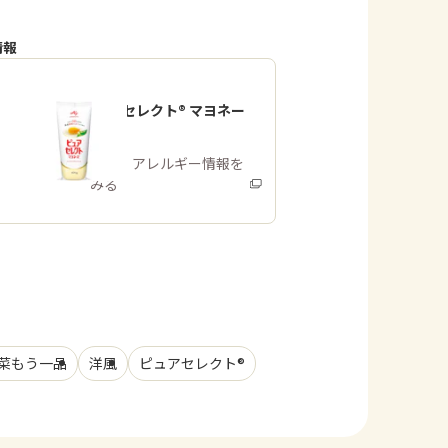
情報
「ピュアセレクト® マヨネー
ズ」
商品・アレルギー情報を
みる
菜もう一品
洋風
ピュアセレクト®