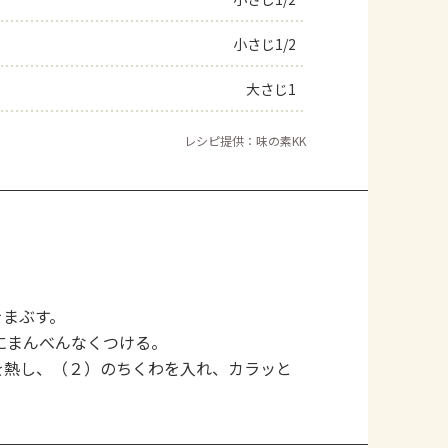
よくあるお問い合わせ
小さじ1/2
大さじ1
お買い物
レシピ提供：味の素KK
AJINOMOTO PARK とは
をまぶす。
にまんべんなくつける。
を熱し、（２）のちくわを入れ、カラッと