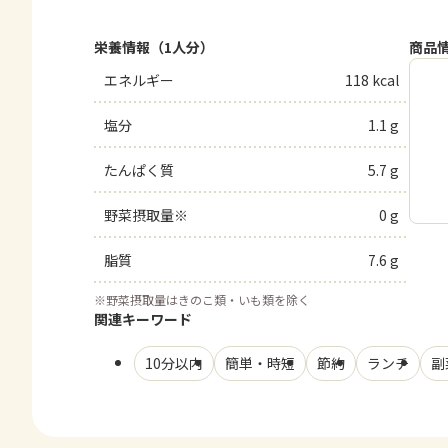
栄養情報（1人分）
商品
エネルギー
118 kcal
塩分
1.1 g
たんぱく質
5.7 g
野菜摂取量※
0 g
脂質
7.6 g
※
野菜摂取量はきのこ類・いも類を除く
関連キーワード
10分以内
簡単・時短
節約
ランチ
副