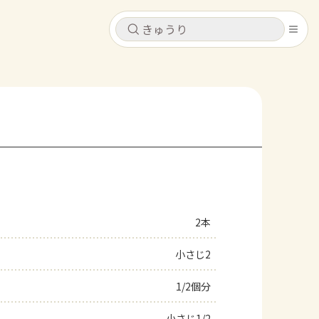
キャンセル
キャンセル
シピ
コンテンツ
ログインするとレシピを保存できます
ログイン
新規登録
レシピ
ホーム
なす
トマト
とうもろこし
ピーマン
みょうが
2本
コンテンツ
小さじ2
レシピ
1/2個分
トーク
小さじ1/2