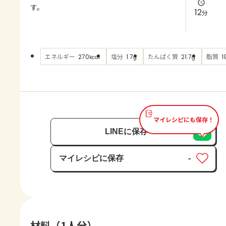
よくあるお問い合わせ
す。
12
分
お買い物
エネルギー
塩分
たんぱく質
脂質
270
1.7
21.7
1
kcal
g
g
AJINOMOTO PARK とは
マイレシピにも保存！
LINEに保存
マイレシピに保存
-
保存済み
材料（1人分）