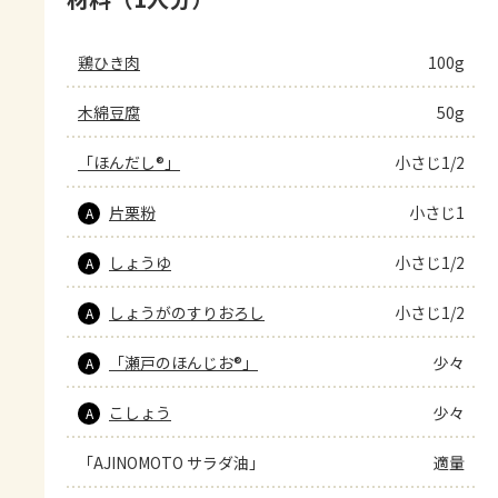
鶏ひき肉
100g
木綿豆腐
50g
「ほんだし®」
小さじ1/2
片栗粉
小さじ1
A
しょうゆ
小さじ1/2
A
しょうがのすりおろし
小さじ1/2
A
「瀬戸のほんじお®」
少々
A
こしょう
少々
A
「AJINOMOTO サラダ油」
適量