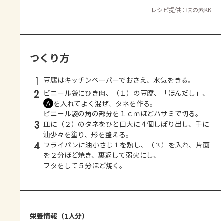
レシピ提供：味の素KK
つくり方
1
豆腐はキッチンペーパーでおさえ、水気をきる。
2
ビニール袋にひき肉、（１）の豆腐、「ほんだし」、
を入れてよく混ぜ、タネを作る。
Ａ
ビニール袋の角の部分を１ｃｍほどハサミで切る。
3
皿に（２）のタネをひと口大に４個しぼり出し、手に
油少々を塗り、形を整える。
4
フライパンに油小さじ１を熱し、（３）を入れ、片面
を２分ほど焼き、裏返して弱火にし、
フタをして５分ほど焼く。
栄養情報（1人分）