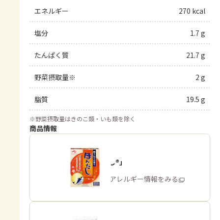
エネルギー
270 kcal
塩分
1.7 g
たんぱく質
21.7 g
野菜摂取量※
2 g
脂質
19.5 g
※
野菜摂取量はきのこ類・いも類を除く
商品情報
「ほんだし®」
商品・アレルギー情報をみる