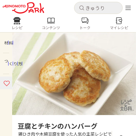
キャンセル
キャンセル
レシピ
コンテンツ
トーク
マイレシピ
レシピ
コンテンツ
ログインするとレシピを保存できます
ログイン
新規登録
材料
人気の食材・レシピ
つくり方
ホーム
きゅうり
なす
トマト
とうもろこし
ピーマン
みょうが
ゴーヤ
コンテンツ
レシピ
トーク
豆腐とチキンのハンバーグ
鶏ひき肉や木綿豆腐を使った人気の主菜レシピで