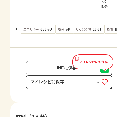
よくあるお問い合わせ
15
分
お買い物
エネルギー
塩分
たんぱく質
脂質
659
5
26.6
1
kcal
g
g
AJINOMOTO PARK とは
マイレシピにも保存！
LINEに保存
マイレシピに保存
-
保存済み
材料（2人分）