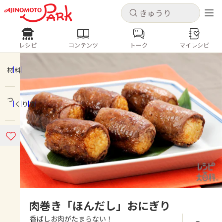
キャンセル
キャンセル
レシピ
コンテンツ
トーク
マイレシピ
レシピ
コンテンツ
ログインするとレシピを保存できます
ログイン
新規登録
材料
人気の食材・レシピ
つくり方
ホーム
きゅうり
なす
トマト
とうもろこし
ピーマン
みょうが
ゴーヤ
コンテンツ
レシピ
トーク
肉巻き「ほんだし」おにぎり
香ばしお肉がたまらない！