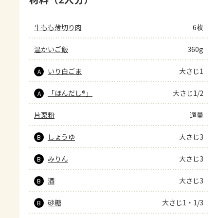
牛もも薄切り肉
6枚
温かいご飯
360g
いり白ごま
大さじ1
A
「ほんだし®」
大さじ1/2
A
片栗粉
適量
しょうゆ
大さじ3
B
みりん
大さじ3
B
酒
大さじ3
B
砂糖
大さじ1・1/3
B