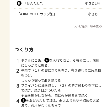
「ほんだし®」
小さじ1/4
B
「AJINOMOTO サラダ油」
小さじ1
レシピ提供：味の素KK
つくり方
1
ボウルにご飯、
を入れて混ぜ、６等分にし、俵形
Ａ
にしっかりと握る。
2
牛肉で（１）のおにぎりを巻き、巻き終わりに片栗粉
をつけ、
しっかり握って形を整える。
3
フライパンに油を熱し、（２）の巻き終わりを下にし
て焼き、焼き目がついたら
全面を転がしながら、肉に火が通るまで焼く。
4
を混ぜ合わせて加え、弱火よりもやや強めの火加
Ｂ
減で、煮汁がなくなるまで