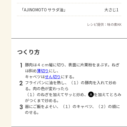
「AJINOMOTO サラダ油」
大さじ1
レシピ提供：味の素KK
つくり方
1
豚肉は４ｃｍ幅に切り、表面に片栗粉をまぶす。ねぎ
は斜め
薄切り
にし、
キャベツは
せん切り
にする。
2
フライパンに油を熱し、（１）の豚肉を入れて炒め
る。肉の色が変わったら
（１）のねぎを加えてサッと炒め、
を加えてとろみ
Ａ
がつくまで炒める。
3
器にご飯をよそい、（１）のキャベツ、（２）の順に
のせる。