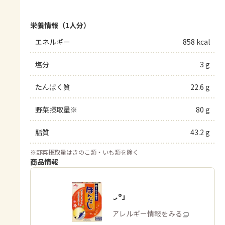
栄養情報（1人分）
エネルギー
858 kcal
塩分
3 g
たんぱく質
22.6 g
野菜摂取量※
80 g
脂質
43.2 g
※
野菜摂取量はきのこ類・いも類を除く
商品情報
「ほんだし®」
商品・アレルギー情報をみる