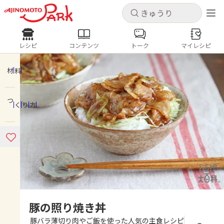
キャンセル
キャンセル
レシピ
コンテンツ
トーク
マイレシピ
レシピ
コンテンツ
ログインするとレシピを保存できます
ログイン
新規登録
材料
人気の食材・レシピ
つくり方
ホーム
きゅうり
なす
トマト
とうもろこし
ピーマン
みょうが
ゴーヤ
コンテンツ
レシピ
トーク
豚の照り焼き丼
豚バラ薄切り肉やご飯を使った人気の主食レシピ