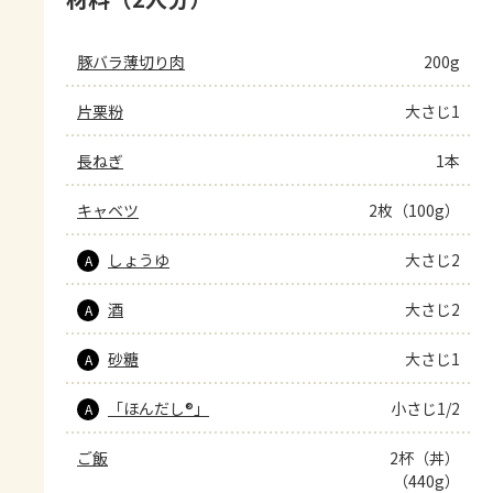
豚バラ薄切り肉
200g
片栗粉
大さじ1
長ねぎ
1本
キャベツ
2枚（100g）
しょうゆ
大さじ2
A
酒
大さじ2
A
砂糖
大さじ1
A
「ほんだし®」
小さじ1/2
A
ご飯
2杯（丼）
（440g）