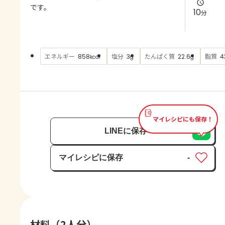
よくあるお問い合わせ
です。
10
分
お買い物
エネルギー
塩分
たんぱく質
脂質
858
3
22.6
4
kcal
g
g
AJINOMOTO PARK とは
マイレシピにも保存！
LINEに保存
マイレシピに保存
-
保存済み
材料（2人分）