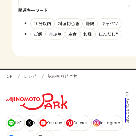
関連キーワード
10分以内
料理初心者
豚肉
キャベツ
ご飯
丼ぶり
主食
和風
ほんだし®
TOP
レシピ
豚の照り焼き丼
BACK TO TOP
LINE
X
Youtube
Pinterest
Instagram