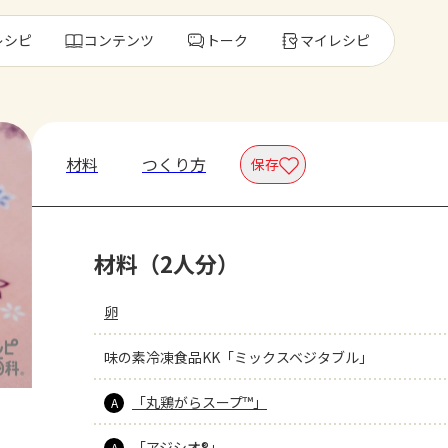
レシピ
コンテンツ
トーク
マイレシピ
レ
材料
つくり方
保存
人気の食材・
材料（2人分）
きゅうり
ゴーヤ
卵
味の素冷凍食品KK「ミックスベジタブル」
「丸鶏がらスープ™」
A
「アジシオ®」
A