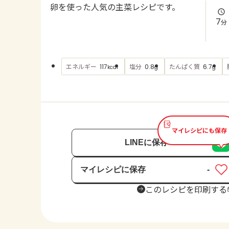
卵を使った人気の主菜レシピです。
7
分
エネルギー
塩分
たんぱく質
117
0.8
6.7
kcal
g
g
マイレシピにも保存
LINEに保存
マイレシピに保存
-
保存済み
このレシピを印刷する