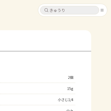
キャンセル
キャンセル
シピ
コンテンツ
ログインするとレシピを保存できます
ログイン
新規登録
レシピ
ホーム
なす
トマト
とうもろこし
ピーマン
みょうが
2個
コンテンツ
15g
レシピ
小さじ1/4
トーク
少々