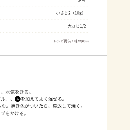
よくあるお問い合わせ
小さじ2（10g）
大さじ1/2
お買い物
レシピ提供：味の素KK
AJINOMOTO PARK とは
し、水気をきる。
ブル」、
を加えてよく混ぜる。
Ａ
込む。焼き色がついたら、裏返して焼く。
ップをかける。