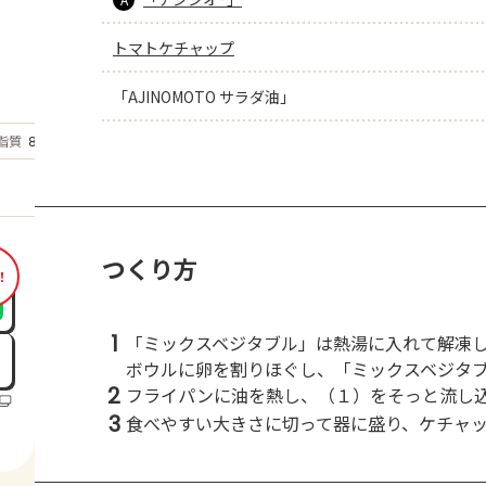
トマトケチャップ
「AJINOMOTO サラダ油」
もっと見る
脂質
8.9
g
つくり方
！
1
「ミックスベジタブル」は熱湯に入れて解凍
ボウルに卵を割りほぐし、「ミックスベジタ
2
フライパンに油を熱し、（１）をそっと流し
3
食べやすい大きさに切って器に盛り、ケチャ