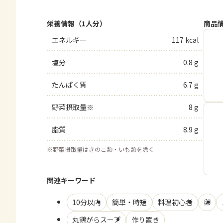
栄養情報（1人分）
商品
エネルギー
117 kcal
塩分
0.8 g
たんぱく質
6.7 g
野菜摂取量※
8 g
脂質
8.9 g
※
野菜摂取量はきのこ類・いも類を除く
関連キーワード
10分以内
簡単・時短
料理初心者
卵
丸鶏がらスープ
作り置き