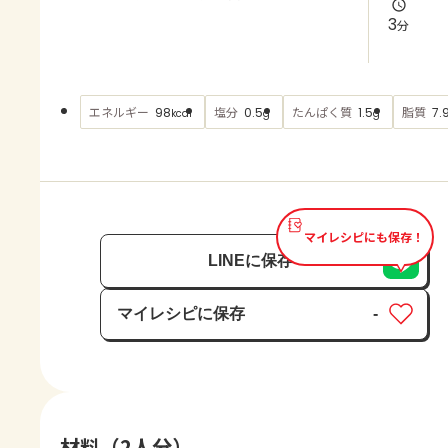
よくあるお問い合わせ
3
分
お買い物
エネルギー
塩分
たんぱく質
脂質
98
0.5
1.5
7.
kcal
g
g
AJINOMOTO PARK とは
マイレシピにも保存！
LINEに保存
マイレシピに保存
-
保存済み
材料（2人分）