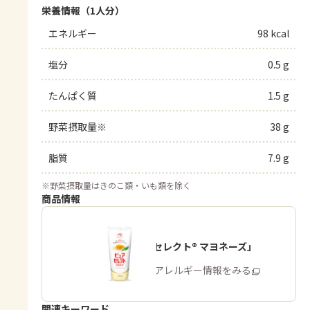
栄養情報（1人分）
エネルギー
98 kcal
塩分
0.5 g
たんぱく質
1.5 g
野菜摂取量※
38 g
脂質
7.9 g
※
野菜摂取量はきのこ類・いも類を除く
商品情報
「ピュアセレクト® マヨネーズ」
商品・アレルギー情報をみる
関連キーワード