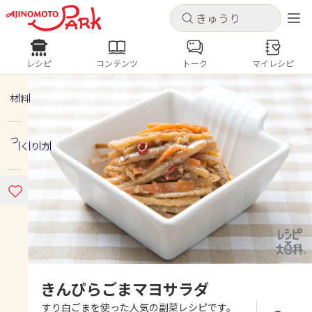
キャンセル
キャンセル
レシピ
コンテンツ
トーク
マイレシピ
レシピ
コンテンツ
ログインするとレシピを保存できます
ログイン
新規登録
材料
人気の食材・レシピ
つくり方
ホーム
きゅうり
なす
トマト
とうもろこし
ピーマン
みょうが
ゴーヤ
コンテンツ
レシピ
トーク
きんぴらごまマヨサラダ
すり白ごまを使った人気の副菜レシピです。