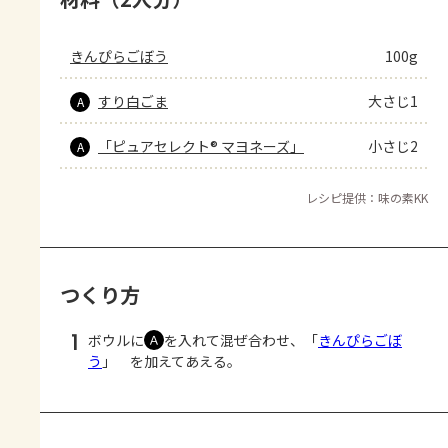
きんぴらごぼう
100g
すり白ごま
大さじ1
A
「ピュアセレクト® マヨネーズ」
小さじ2
A
レシピ提供：味の素KK
つくり方
1
ボウルに
を入れて混ぜ合わせ、「
きんぴらごぼ
Ａ
う
」 を加えてあえる。