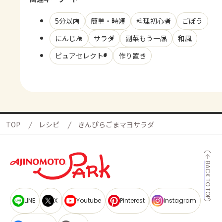
5分以内
簡単・時短
料理初心者
ごぼう
にんじん
サラダ
副菜もう一品
和風
ピュアセレクト®
作り置き
TOP
レシピ
きんぴらごまマヨサラダ
BACK TO TOP
LINE
X
Youtube
Pinterest
Instagram