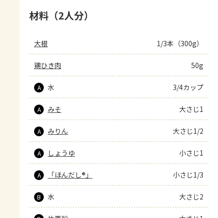
材料（2人分）
大根
1/3本（300g）
鶏ひき肉
50g
水
3/4カップ
A
みそ
大さじ1
A
みりん
大さじ1/2
A
しょうゆ
小さじ1
A
「ほんだし®」
小さじ1/3
A
水
大さじ2
B