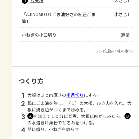
片栗粉
大さじ1
B
「AJINOMOTO ごま油好きの純正ごま
小さじ1
油」
小ねぎの小口切り
適量
レシピ提供：味の素KK
つくり方
1
大根は３ｃｍ厚さの
半月切り
にする。
2
鍋にごま油を熱し、（１）の大根、ひき肉を入れ、大
根に焼き色がつくまで炒める。
3
を加えて１０分ほど煮、大根に味がしみたら、
Ａ
Ｂ
の水溶き片栗粉でとろみをつける。
4
器に盛り、小ねぎを散らす。