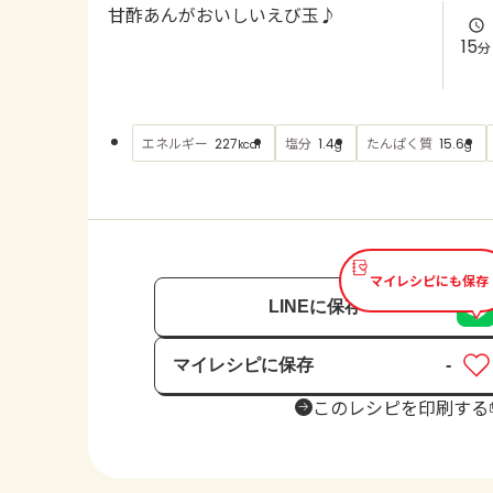
甘酢あんがおいしいえび玉♪
15
分
エネルギー
塩分
たんぱく質
227
1.4
15.6
kcal
g
g
マイレシピにも保存
LINEに保存
マイレシピに保存
-
保存済み
このレシピを印刷する