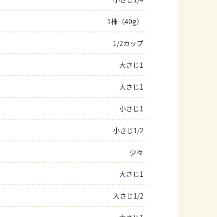
よくあるお問い合わせ
1株（40g）
1/2カップ
お買い物
大さじ1
AJINOMOTO PARK とは
大さじ1
小さじ1
小さじ1/2
少々
大さじ1
大さじ1/2