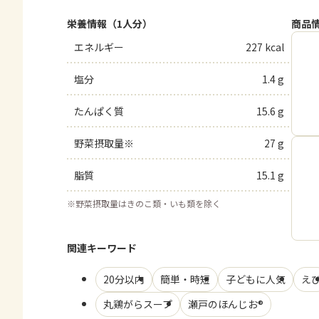
栄養情報（1人分）
商品
エネルギー
227 kcal
塩分
1.4 g
たんぱく質
15.6 g
野菜摂取量※
27 g
脂質
15.1 g
※
野菜摂取量はきのこ類・いも類を除く
関連キーワード
20分以内
簡単・時短
子どもに人気
え
丸鶏がらスープ
瀬戸のほんじお®