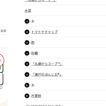
水菜
水
A
もっと見る
脂質
15.1
トマトケチャップ
g
A
酢
A
砂糖
A
！
「丸鶏がらスープ™」
A
「瀬戸のほんじお®」
A
水
B
片栗粉
B