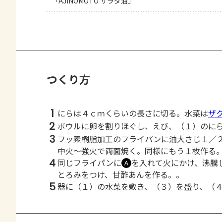
「AJINOMOTO サラダ油」
つくり方
1
にらは４ｃｍくらいの長さに切る。水菜は
ザ
2
ボウルに卵を割りほぐし、えび、（１）のに
3
フッ素樹脂加工のフライパンに油大さじ１／
中火～強火で両面焼く。同様にもう１枚作る
4
同じフライパンに
を入れて火にかけ、沸騰
Ａ
とろみをつけ、甘酢あんを作る。。
5
器に（１）の水菜を敷き、（３）を盛り、（