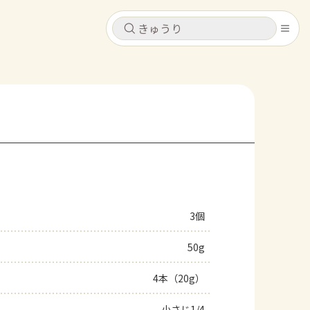
キャンセル
キャンセル
シピ
コンテンツ
ログインするとレシピを保存できます
ログイン
新規登録
レシピ
ホーム
なす
トマト
とうもろこし
ピーマン
みょうが
3個
コンテンツ
50g
レシピ
4本（20g）
トーク
小さじ1/4