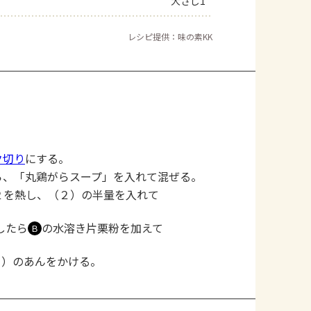
大さじ1
レシピ提供：味の素KK
ク切り
にする。
ら、「丸鶏がらスープ」を入れて混ぜる。
２を熱し、（２）の半量を入れて
。
したら
の水溶き片栗粉を加えて
Ｂ
４）のあんをかける。