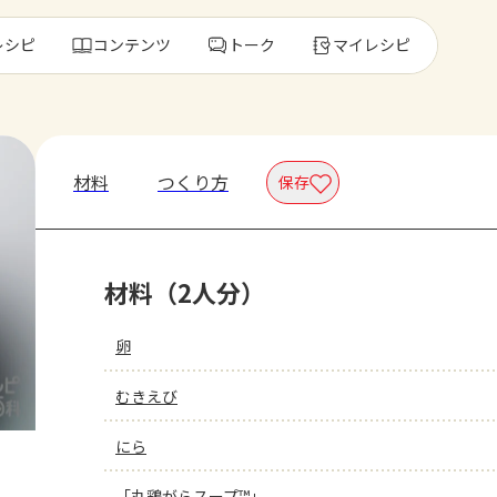
レシピ
コンテンツ
トーク
マイレシピ
レ
材料
つくり方
保存
人気の食材・
材料（2人分）
きゅうり
ゴーヤ
卵
むきえび
にら
「丸鶏がらスープ™」