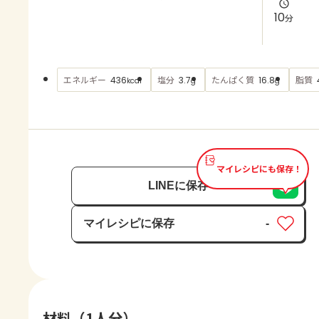
よくあるお問い合わせ
10
分
お買い物
エネルギー
塩分
たんぱく質
脂質
436
3.7
16.8
kcal
g
g
AJINOMOTO PARK とは
マイレシピにも保存！
LINEに保存
マイレシピに保存
-
保存済み
材料（1人分）