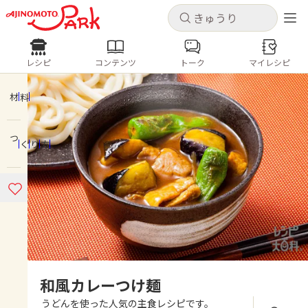
キャンセル
キャンセル
レシピ
コンテンツ
トーク
マイレシピ
レシピ
コンテンツ
ログインするとレシピを保存できます
ログイン
新規登録
材料
人気の食材・レシピ
つくり方
ホーム
きゅうり
なす
トマト
とうもろこし
ピーマン
みょうが
ゴーヤ
コンテンツ
レシピ
トーク
和風カレーつけ麺
うどんを使った人気の主食レシピです。