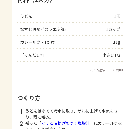
うどん
1玉
なすと油揚げのうま塩豚汁
1カップ
カレールウ・1かけ
11g
「ほんだし®」
小さじ1/2
レシピ提供：味の素KK
つくり方
1
うどんはゆでて冷水に取り、ザルに上げて水気をき
り、器に盛る。
2
残った「
なすと油揚げのうま塩豚汁
」にカレールウを
加えてひと煮立ちさせ、