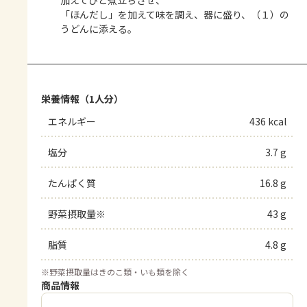
「ほんだし」を加えて味を調え、器に盛り、（１）の
うどんに添える。
栄養情報（1人分）
エネルギー
436 kcal
塩分
3.7 g
たんぱく質
16.8 g
野菜摂取量※
43 g
脂質
4.8 g
※
野菜摂取量はきのこ類・いも類を除く
商品情報