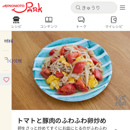
キャンセル
キャンセル
レシピ
コンテンツ
トーク
マイレシピ
レシピ
コンテンツ
ログインするとレシピを保存できます
ログイン
新規登録
材料
人気の食材・レシピ
つくり方
ホーム
きゅうり
なす
トマト
とうもろこし
ピーマン
みょうが
ゴーヤ
コンテンツ
レシピ
トーク
トマトと豚肉のふわふわ卵炒め
卵をさっと炒めてすぐにお皿にとるのがふわふわ