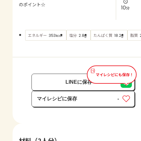
よくあるお問い合わせ
のポイント☆
10
分
お買い物
エネルギー
塩分
たんぱく質
脂質
353
2.8
18.2
kcal
g
g
AJINOMOTO PARK とは
マイレシピにも保存！
LINEに保存
マイレシピに保存
-
保存済み
材料（2人分）