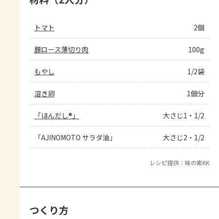
トマト
2個
豚ロース薄切り肉
100g
もやし
1/2袋
溶き卵
1個分
「ほんだし®」
大さじ1・1/2
「AJINOMOTO サラダ油」
大さじ2・1/2
レシピ提供：味の素KK
つくり方