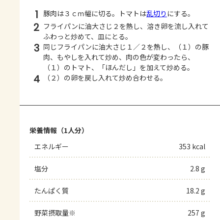
1
豚肉は３ｃｍ幅に切る。トマトは
乱切り
にする。
2
フライパンに油大さじ２を熱し、溶き卵を流し入れて
ふわっと炒めて、皿にとる。
3
同じフライパンに油大さじ１／２を熱し、（１）の豚
肉、もやしを入れて炒め、肉の色が変わったら、
（１）のトマト、「ほんだし」を加えて炒める。
4
（２）の卵を戻し入れて炒め合わせる。
栄養情報（1人分）
エネルギー
353 kcal
塩分
2.8 g
たんぱく質
18.2 g
野菜摂取量※
257 g