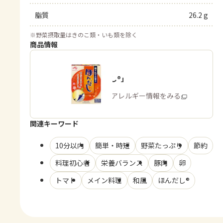
脂質
26.2 g
※
野菜摂取量はきのこ類・いも類を除く
商品情報
「ほんだし®」
商品・アレルギー情報をみる
関連キーワード
10分以内
簡単・時短
野菜たっぷり
節約
料理初心者
栄養バランス
豚肉
卵
トマト
メイン料理
和風
ほんだし®