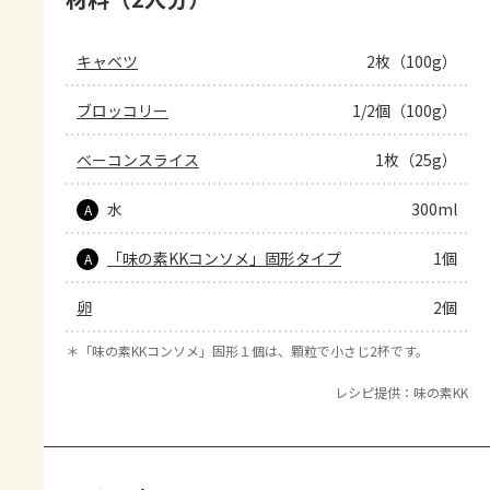
キャベツ
2枚（100g）
ブロッコリー
1/2個（100g）
ベーコンスライス
1枚（25g）
水
300ml
A
「味の素KKコンソメ」固形タイプ
1個
A
卵
2個
＊
「味の素KKコンソメ」固形１個は、顆粒で小さじ2杯です。
レシピ提供：味の素KK