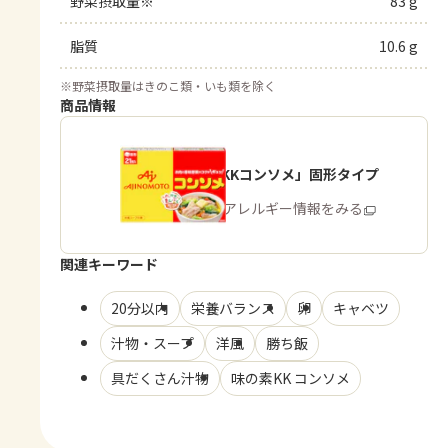
野菜摂取量※
83 g
脂質
10.6 g
※
野菜摂取量はきのこ類・いも類を除く
商品情報
「味の素KKコンソメ」固形タイプ
商品・アレルギー情報をみる
関連キーワード
20分以内
栄養バランス
卵
キャベツ
汁物・スープ
洋風
勝ち飯
具だくさん汁物
味の素KK コンソメ