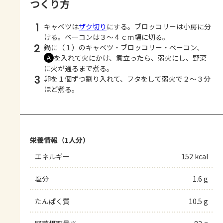
つくり方
1
キャベツは
ザク切り
にする。ブロッコリーは小房に分
ける。ベーコンは３～４ｃｍ幅に切る。
2
鍋に（１）のキャベツ・ブロッコリー・ベーコン、
を入れて火にかけ、煮立ったら、弱火にし、野菜
Ａ
に火が通るまで煮る。
3
卵を１個ずつ割り入れて、フタをして弱火で２～３分
ほど煮る。
栄養情報（1人分）
エネルギー
152 kcal
塩分
1.6 g
たんぱく質
10.5 g