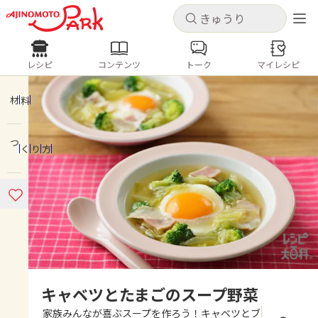
キャンセル
キャンセル
レシピ
コンテンツ
トーク
マイレシピ
レシピ
コンテンツ
ログインするとレシピを保存できます
ログイン
新規登録
材料
人気の食材・レシピ
つくり方
ホーム
きゅうり
なす
トマト
とうもろこし
ピーマン
みょうが
ゴーヤ
コンテンツ
レシピ
トーク
キャベツとたまごのスープ野菜
家族みんなが喜ぶスープを作ろう！キャベツとブ