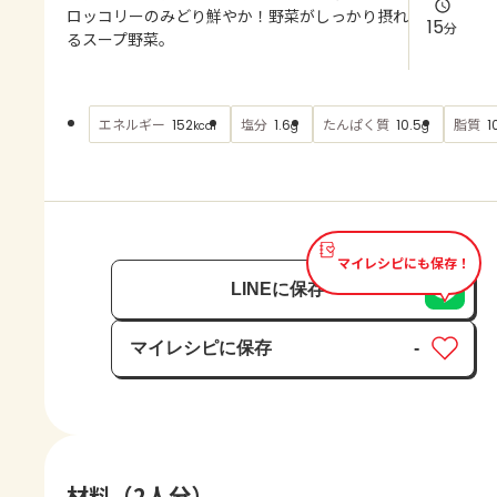
よくあるお問い合わせ
ロッコリーのみどり鮮やか！野菜がしっかり摂れ
15
分
るスープ野菜。
お買い物
エネルギー
塩分
たんぱく質
脂質
152
1.6
10.5
1
kcal
g
g
AJINOMOTO PARK とは
マイレシピにも保存！
LINEに保存
マイレシピに保存
-
保存済み
材料（2人分）