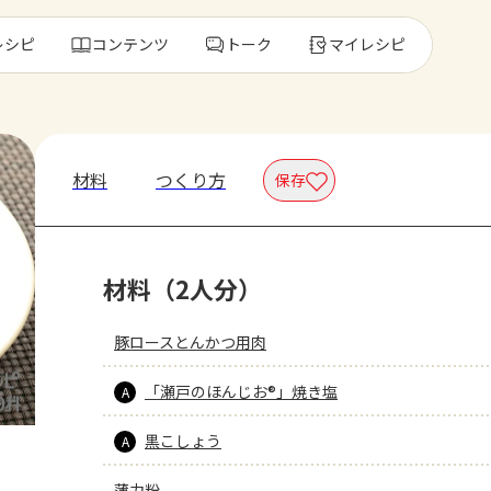
レシピ
コンテンツ
トーク
マイレシピ
レ
材料
つくり方
保存
人気の食材・
材料（2人分）
きゅうり
ゴーヤ
豚ロースとんかつ用肉
「瀬戸のほんじお®」焼き塩
A
黒こしょう
A
薄力粉