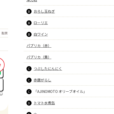
おろし玉ねぎ
B
ローリエ
B
もっと見る
脂質
26.2
白ワイン
g
B
パプリカ（赤）
パプリカ（黄）
！
つぶしたにんにく
C
赤唐がらし
C
「AJINOMOTO オリーブオイル」
C
トマト水煮缶
D