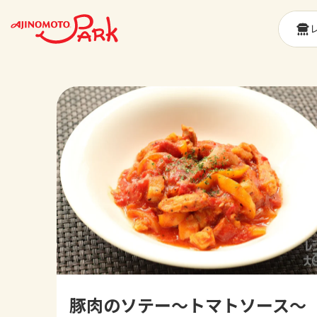
豚肉のソテー～トマトソース～