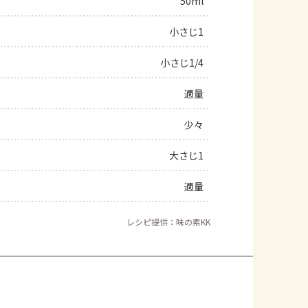
50ml
小さじ1
小さじ1/4
適量
少々
大さじ1
適量
レシピ提供：味の素KK