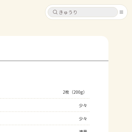
キャンセル
キャンセル
シピ
コンテンツ
ログインするとレシピを保存できます
ログイン
新規登録
レシピ
ホーム
なす
トマト
とうもろこし
ピーマン
みょうが
2枚（200g）
コンテンツ
少々
レシピ
少々
トーク
適量