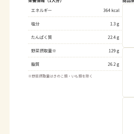
栄養情報（1人分）
商品
エネルギー
364 kcal
塩分
1.3 g
たんぱく質
22.4 g
野菜摂取量※
129 g
脂質
26.2 g
※
野菜摂取量はきのこ類・いも類を除く