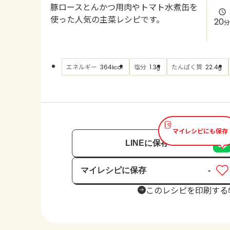
豚ロースとんかつ用肉やトマト水煮缶を
使った人気の主菜レシピです。
20
分
エネルギー
塩分
たんぱく質
364
1.3
22.4
kcal
g
g
マイレシピにも保存
LINEに保存
マイレシピに保存
-
保存済み
このレシピを印刷する