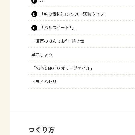
水
D
「味の素KKコンソメ」顆粒タイプ
D
「パルスイート®」
D
「瀬戸のほんじお®」焼き塩
黒こしょう
「AJINOMOTO オリーブオイル」
ドライパセリ
つくり方