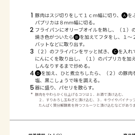
1
豚肉はスジ切りをして１ｃｍ幅に切り、
を
Ａ
パプリカは８ｍｍ幅に切る。
2
フライパンにオリーブオイルを熱し、（１）
焼き色がついたら
を加えてフタをし、１～
Ｂ
バットなどに取り出す。
3
（２）のフライパンをサッと拭き、
を入れ
Ｃ
にんにくを取り出し、（１）のパプリカを加
しんなりするまで炒める。
4
を加え、ひと煮立ちしたら、（２）の豚肉
Ｄ
塩、黒こしょうで味を調える。
5
器に盛り、パセリを散らす。
＊
豚肉をやわらかく仕上げるコツは１．お酒で漬け込む、
２．すりおろし玉ねぎと漬け込む、３．キウイやパイナッ
たんぱく質分解酵素を持つフルーツと漬け込むなどがあり