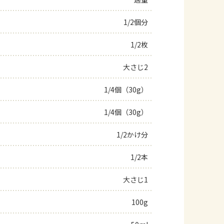
よくあるお問い合わせ
1/2個分
1/2枚
お買い物
大さじ2
AJINOMOTO PARK とは
1/4個（30g）
1/4個（30g）
1/2かけ分
1/2本
大さじ1
100g