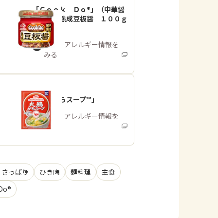
「Ｃｏｏｋ Ｄｏ®」（中華醤
調味料）熟成豆板醤 １００ｇ
瓶
商品・アレルギー情報を
みる
「丸鶏がらスープ™」
商品・アレルギー情報を
みる
・さっぱり
ひき肉
麺料理
主食
Do®