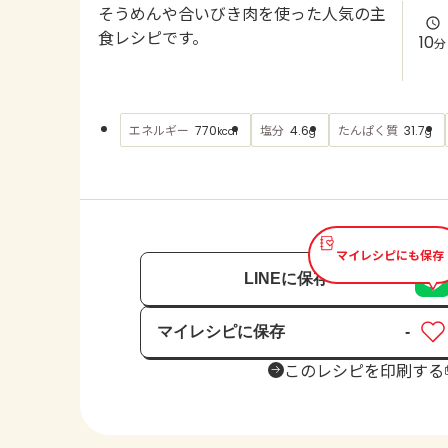
そうめんや合いびき肉を使った人気の主
食レシピです。
10
分
エネルギー
塩分
たんぱく質
770
4.6
31.7
kcal
g
g
マイレシピにも保存
LINEに保存
マイレシピに保存
-
保存済み
このレシピを印刷する