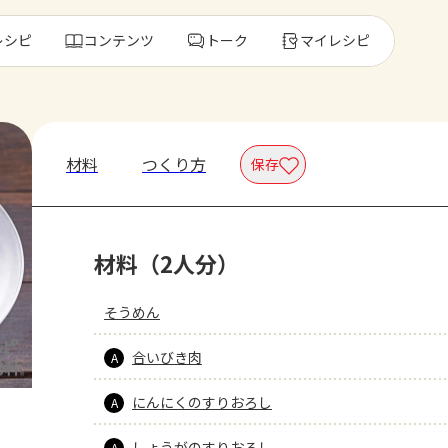
レシピ
コンテンツ
トーク
マイレシピ
レ
材料
つくり方
保存
人気の食材・
材料（2人分）
きゅうり
ゴーヤ
そうめん
合いびき肉
A
にんにくのすりおろし
A
しょうがのすりおろし
A