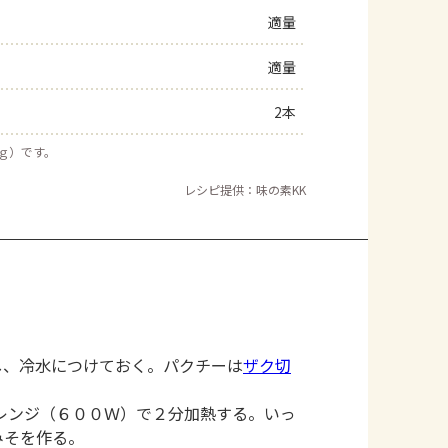
適量
適量
2本
５ｇ）です。
レシピ提供：味の素KK
し、冷水につけておく。パクチーは
ザク切
レンジ（６００Ｗ）で２分加熱する。いっ
みそを作る。