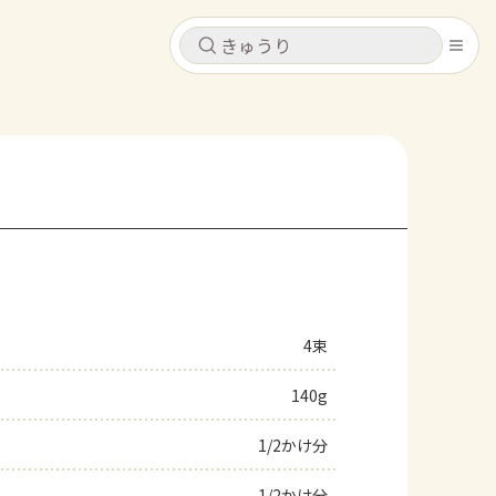
キャンセル
キャンセル
シピ
コンテンツ
ログインするとレシピを保存できます
ログイン
新規登録
レシピ
ホーム
なす
トマト
とうもろこし
ピーマン
みょうが
4束
コンテンツ
140g
レシピ
1/2かけ分
トーク
1/2かけ分