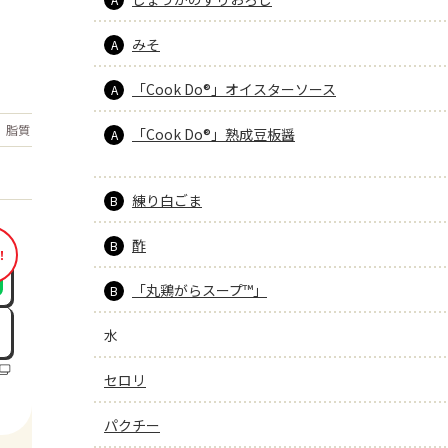
みそ
A
「Cook Do®」オイスターソース
A
もっと見る
脂質
34.2
「Cook Do®」熟成豆板醤
g
A
練り白ごま
B
酢
B
！
「丸鶏がらスープ™」
B
水
セロリ
パクチー