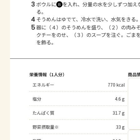
3
ボウルに
を入れ、分量の水を少しずつ加え
Ｂ
る。
4
そうめんはゆでて、冷水で洗い、水気をきる
5
器に（４）のそうめんを盛り、（２）の肉み
クチーをのせ、（３）のスープを注ぐ。ごま
を飾る。
栄養情報（1人分）
商品
エネルギー
770 kcal
塩分
4.6 g
たんぱく質
31.7 g
野菜摂取量※
33 g