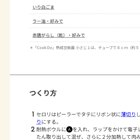
いり白ごま
ラー油・好みで
赤唐がらし（乾）・好みで
＊
「Cook Do」熟成豆板醤 小さじ１は、チューブで８ｃｍ（約
つくり方
1
セロリはピーラーでタテにリボン状に
薄切り
り
にする。
2
耐熱ボウルに
を入れ、ラップをかけて電子
Ａ
たん取り出して混ぜ、さらに２分加熱して肉