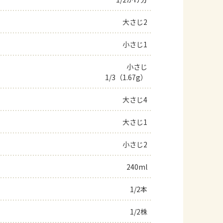
よくあるお問い合わせ
大さじ2
小さじ1
お買い物
小さじ
AJINOMOTO PARK とは
1/3（1.67g）
大さじ4
大さじ1
小さじ2
240ml
1/2本
1/2株