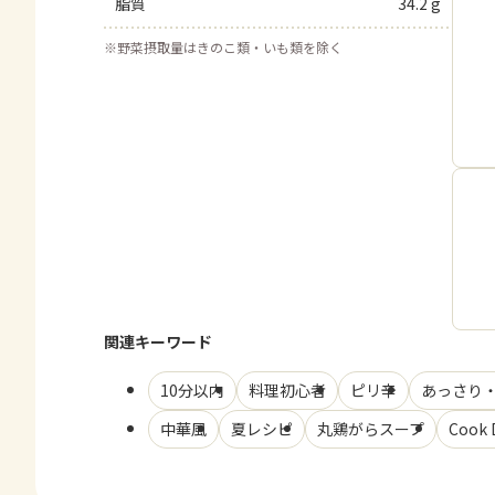
脂質
34.2 g
※
野菜摂取量はきのこ類・いも類を除く
関連キーワード
10分以内
料理初心者
ピリ辛
あっさり
中華風
夏レシピ
丸鶏がらスープ
Cook 