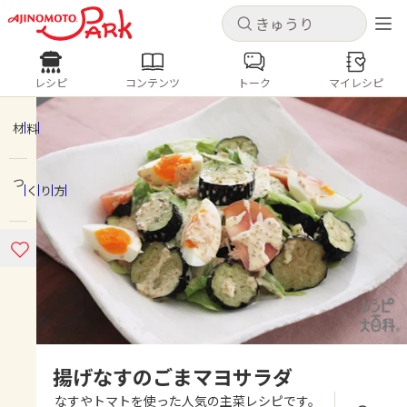
キャンセル
キャンセル
レシピ
コンテンツ
トーク
マイレシピ
レシピ
コンテンツ
ログインするとレシピを保存できます
ログイン
新規登録
材料
人気の食材・レシピ
つくり方
ホーム
きゅうり
なす
トマト
とうもろこし
ピーマン
みょうが
ゴーヤ
コンテンツ
レシピ
トーク
揚げなすのごまマヨサラダ
なすやトマトを使った人気の主菜レシピです。