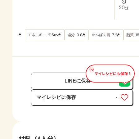
よくあるお問い合わせ
20
分
お買い物
エネルギー
塩分
たんぱく質
脂質
215
0.8
7.2
18
kcal
g
g
AJINOMOTO PARK とは
マイレシピにも保存！
LINEに保存
マイレシピに保存
-
保存済み
材料（4人分）