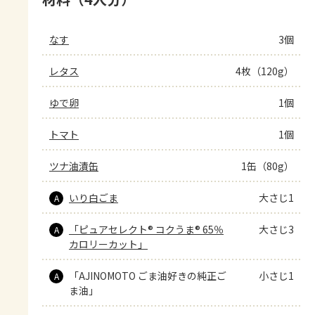
なす
3個
レタス
4枚（120g）
ゆで卵
1個
トマト
1個
ツナ油漬缶
1缶（80g）
いり白ごま
大さじ1
A
「ピュアセレクト® コクうま® 65％
大さじ3
A
カロリーカット」
「AJINOMOTO ごま油好きの純正ご
小さじ1
A
ま油」