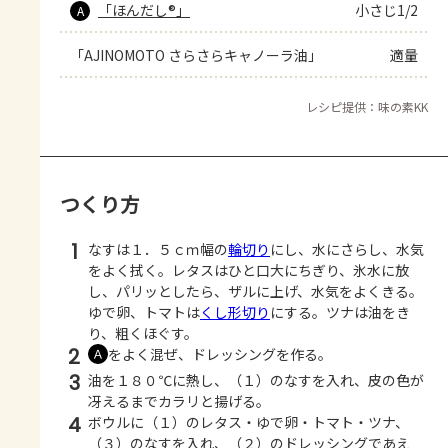
「ほんだし®」
小さじ1/2
A
「AJINOMOTO さらさらキャノーラ油」
適量
レシピ提供：味の素KK
つくり方
1
なすは１．５ｃｍ幅の
輪切り
にし、水にさらし、水気
をよく拭く。レタスはひと口大にちぎり、氷水に放
し、パリッとしたら、ザルに上げ、水気をよくきる。
ゆで卵、トマトは
くし形切り
にする。ツナは油をき
り、粗くほぐす。
2
をよく混ぜ、ドレッシングを作る。
Ａ
3
油を１８０℃に熱し、（１）のなすを入れ、皮の色が
冴えるまでカラリと揚げる。
4
ボウルに（１）のレタス・ゆで卵・トマト・ツナ、
（３）のなすを入れ、（２）のドレッシングであえ