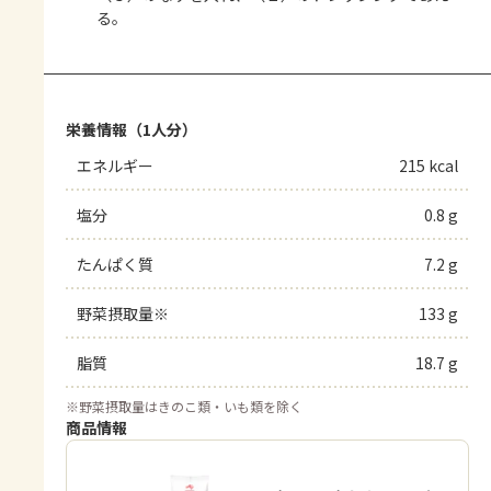
る。
栄養情報（1人分）
エネルギー
215 kcal
塩分
0.8 g
たんぱく質
7.2 g
野菜摂取量※
133 g
脂質
18.7 g
※
野菜摂取量はきのこ類・いも類を除く
商品情報