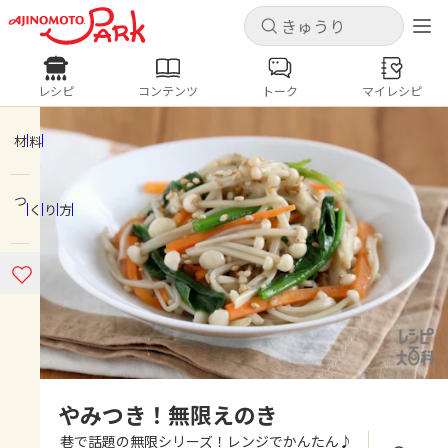
キャンセル
キャンセル
レシピ
コンテンツ
トーク
マイレシピ
レシピ
コンテンツ
ログインするとレシピを保存できます
ログイン
新規登録
材料
人気の食材・レシピ
つくり方
ホーム
きゅうり
なす
トマト
とうもろこし
ピーマン
みょうが
ゴーヤ
コンテンツ
レシピ
トーク
やみつき！無限えのき
巷で話題の無限シリーズ！レンジでかんたん♪