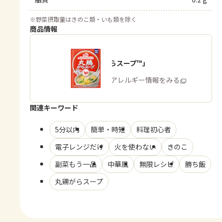
※
野菜摂取量はきのこ類・いも類を除く
商品情報
「丸鶏がらスープ™」
商品・アレルギー情報をみる
関連キーワード
5分以内
簡単・時短
料理初心者
電子レンジだけ
火を使わない
きのこ
副菜もう一品
中華風
無限レシピ
勝ち飯
丸鶏がらスープ