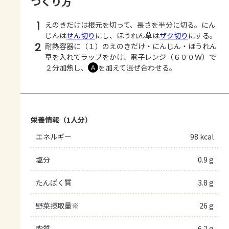
つくり方
1
えのきだけは根元を切って、長さを半分に切る。にん
じんは
せん切り
にし、ほうれん草は
ザク切り
にする。
2
耐熱容器に（１）のえのきだけ・にんじん・ほうれん
草を入れてラップをかけ、電子レンジ（６００Ｗ）で
２分加熱し、
を加えて混ぜ合わせる。
Ａ
栄養情報（1人分）
エネルギー
98 kcal
塩分
0.9 g
たんぱく質
3.8 g
野菜摂取量※
26 g
脂質
6.2 g