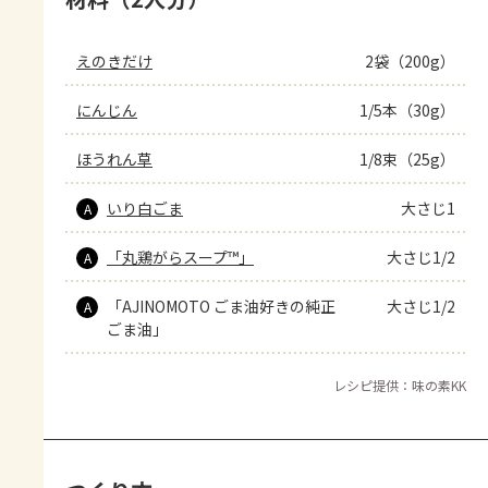
えのきだけ
2袋（200g）
にんじん
1/5本（30g）
ほうれん草
1/8束（25g）
いり白ごま
大さじ1
A
「丸鶏がらスープ™」
大さじ1/2
A
「AJINOMOTO ごま油好きの純正
大さじ1/2
A
ごま油」
レシピ提供：味の素KK