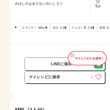
よくあるお問い合わせ
おはしが止まらないおいしさ☆
5
分
お買い物
エネルギー
塩分
たんぱく質
脂質
98
0.9
3.8
6.
kcal
g
g
AJINOMOTO PARK とは
マイレシピにも保存！
LINEに保存
マイレシピに保存
-
保存済み
材料（2人分）