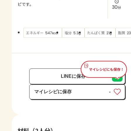
よくあるお問い合わせ
ピです。
30
分
お買い物
エネルギー
塩分
たんぱく質
脂質
547
5.3
21
23
kcal
g
g
AJINOMOTO PARK とは
マイレシピにも保存！
LINEに保存
マイレシピに保存
-
保存済み
材料（2人分）