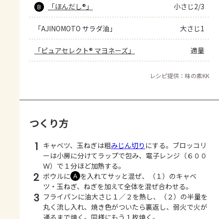
「ほんだし®」
小さじ2/3
B
「AJINOMOTO サラダ油」
大さじ1
「ピュアセレクト® マヨネーズ」
適量
レシピ提供：味の素KK
つくり方
1
キャベツ、玉ねぎは粗
みじん切り
にする。ブロッコリ
ーは小房に分けてラップで包み、電子レンジ（６００
Ｗ）で１分ほど加熱する。
2
ボウルに
を入れてサッと混ぜ、（１）のキャベ
Ａ
ツ・玉ねぎ、ねぎを加えて全体を混ぜ合わせる。
3
フライパンに油大さじ１／２を熱し、（２）の半量を
丸く流し入れ、焼き色がついたら裏返し、弱火で火が
通るまで焼く。同様にもう１枚焼く。