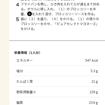
4
フライパンを熱し、ひき肉を入れて火が通るまで炒め
る。ボウルに移し入れ、（１）のブロッコリーを半
量、
を入れて混ぜ、ブロッコリーソースを作る。
Ｂ
5
器に（３）を盛り、（４）をかける。（１）の残りの
ブロッコリーをのせ、「ピュアセレクトマヨネーズ」
をかける。
栄養情報（1人分）
エネルギー
547 kcal
塩分
5.3 g
たんぱく質
21 g
野菜摂取量※
229 g
脂質
23.6 g