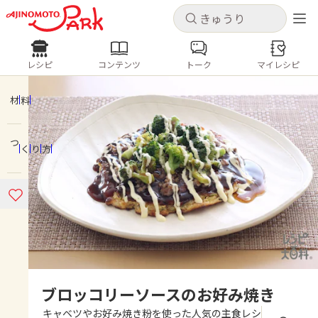
キャンセル
キャンセル
レシピ
コンテンツ
トーク
マイレシピ
レシピ
コンテンツ
ログインするとレシピを保存できます
ログイン
新規登録
材料
人気の食材・レシピ
つくり方
ホーム
きゅうり
なす
トマト
とうもろこし
ピーマン
みょうが
ゴーヤ
コンテンツ
レシピ
トーク
ブロッコリーソースのお好み焼き
キャベツやお好み焼き粉を使った人気の主食レシ