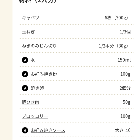
キャベツ
6枚（300g）
玉ねぎ
1/3個
ねぎのみじん切り
1/2本分（30g）
水
150ml
A
お好み焼き粉
100g
A
溶き卵
2個分
A
豚ひき肉
50g
ブロッコリー
100g
お好み焼きソース
大さじ6
B